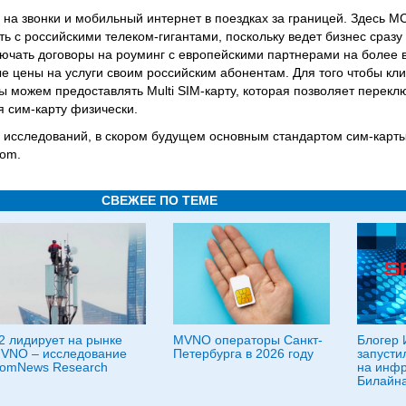
 на звонки и мобильный интернет в поездках за границей. Здесь M
ь с российскими телеком-гигантами, поскольку ведет бизнес сразу 
лючать договоры на роуминг с европейскими партнерами на более 
 цены на услуги своим российским абонентам. Для того чтобы кл
ы можем предоставлять Multi SIM-карту, которая позволяет перекл
 сим-карту физически.
сследований, в скором будущем основным стандартом сим-карты 
com.
СВЕЖЕЕ ПО ТЕМЕ
2 лидирует на рынке
MVNO операторы Санкт-
Блогер 
VNO – исследование
Петербурга в 2026 году
запусти
omNews Research
на инфр
Билайн