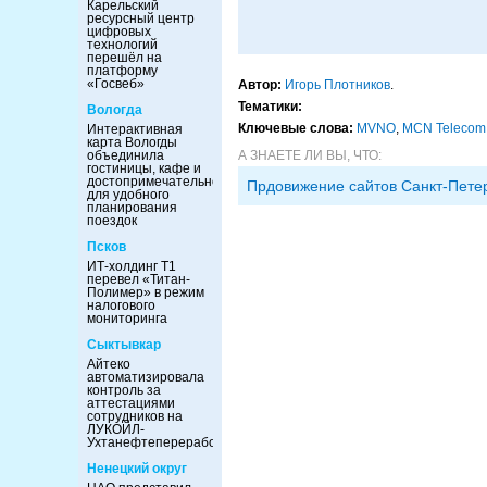
Карельский
ресурсный центр
цифровых
технологий
перешёл на
платформу
«Госвеб»
Автор:
Игорь Плотников
.
Тематики:
Вологда
Ключевые слова:
MVNO
,
MCN Telecom
Интерактивная
карта Вологды
объединила
А ЗНАЕТЕ ЛИ ВЫ, ЧТО:
гостиницы, кафе и
достопримечательности
Прдовижение сайтов Санкт-Пете
для удобного
планирования
поездок
Псков
ИТ-холдинг Т1
перевел «Титан-
Полимер» в режим
налогового
мониторинга
Сыктывкар
Айтеко
автоматизировала
контроль за
аттестациями
сотрудников на
ЛУКОЙЛ-
Ухтанефтепереработка
Ненецкий округ