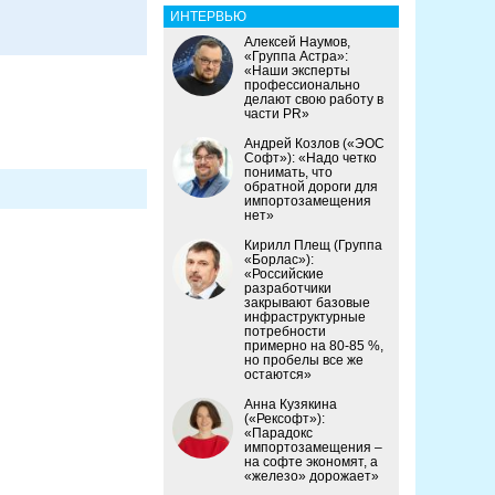
ИНТЕРВЬЮ
Алексей Наумов,
«Группа Астра»:
«Наши эксперты
профессионально
делают свою работу в
части PR»
Андрей Козлов («ЭОС
Софт»): «Надо четко
понимать, что
обратной дороги для
импортозамещения
нет»
Кирилл Плещ (Группа
«Борлас»):
«Российские
разработчики
закрывают базовые
инфраструктурные
потребности
примерно на 80-85 %,
но пробелы все же
остаются»
Анна Кузякина
(«Рексофт»):
«Парадокс
импортозамещения –
на софте экономят, а
«железо» дорожает»