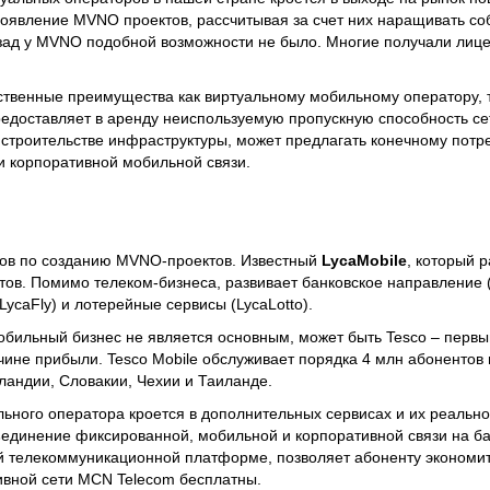
 появление MVNO проектов, рассчитывая за счет них наращивать с
азад у MVNO подобной возможности не было. Многие получали лице
венные преимущества как виртуальному мобильному оператору, та
редоставляет в аренду неиспользуемую пропускную способность се
а строительстве инфраструктуры, может предлагать конечному потр
и корпоративной мобильной связи.
сов по созданию MVNO-проектов. Известный
LycaMobile
, который р
тов. Помимо телеком-бизнеса, развивает банковское направление 
(LycaFly) и лотерейные сервисы (LycaLotto).
обильный бизнес не является основным, может быть Tesco – первы
чине прибыли. Tesco Mobile обслуживает порядка 4 млн абонентов
рландии, Словакии, Чехии и Таиланде.
льного оператора кроется в дополнительных сервисах и их реальн
ъединение фиксированной, мобильной и корпоративной связи на б
ой телекоммуникационной платформе, позволяет абоненту экономит
тивной сети MCN Telecom бесплатны.