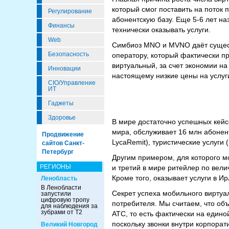
который смог поставить на поток
Регулирование
абонентскую базу. Еще 5-6 лет н
Финансы
технически оказывать услуги.
Web
Симбиоз MNO и MVNO даёт сущест
Безопасность
оператору, который фактически п
виртуальный, за счет экономии н
Инновации
настоящему низкие цены на услуг
CIO/Управление
ИТ
Гаджеты
Здоровье
В мире достаточно успешных кей
мира, обслуживает 16 млн абонен
Продвижение
LycaRemit), туристические услуги 
сайтов Санкт-
Петербург
Другим примером, для которого м
РЕГИОНЫ
и третий в мире ритейлер по вели
Кроме того, оказывает услуги в И
Ленобласть
В Ленобласти
Секрет успеха мобильного виртуа
запустили
цифровую тропу
потребителя. Мы считаем, что об
для наблюдения за
зубрами от Т2
АТС, то есть фактически на един
поскольку звонки внутри корпора
Великий Новгород