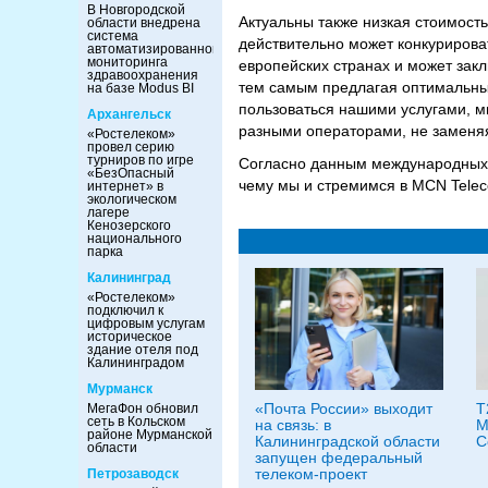
В Новгородской
Актуальны также низкая стоимость
области внедрена
система
действительно может конкурироват
автоматизированного
мониторинга
европейских странах и может зак
здравоохранения
тем самым предлагая оптимальные
на базе Modus BI
пользоваться нашими услугами, м
Архангельск
разными операторами, не заменяя
«Ростелеком»
провел серию
турниров по игре
Согласно данным международных и
«БезОпасный
чему мы и стремимся в MCN Tele
интернет» в
экологическом
лагере
Кенозерского
национального
парка
Калининград
«Ростелеком»
подключил к
цифровым услугам
историческое
здание отеля под
Калининградом
Мурманск
«Почта России» выходит
T
МегаФон обновил
сеть в Кольском
на связь: в
M
районе Мурманской
Калининградской области
C
области
запущен федеральный
телеком-проект
Петрозаводск