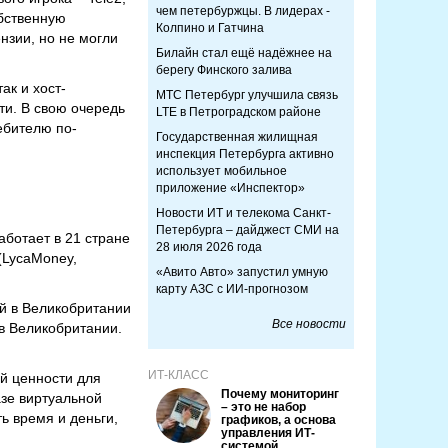
чем петербуржцы. В лидерах -
обственную
Колпино и Гатчина
нзии, но не могли
Билайн стал ещё надёжнее на
берегу Финского залива
к и хост-
МТС Петербург улучшила связь
ти. В свою очередь
LTE в Петроградском районе
ебителю по-
Государственная жилищная
инспекция Петербурга активно
использует мобильное
приложение «Инспектор»
Новости ИТ и телекома Санкт-
Петербурга – дайджест СМИ на
аботает в 21 стране
28 июля 2026 года
(LycaMoney,
«Авито Авто» запустил умную
карту АЗС с ИИ-прогнозом
й в Великобритании
Все новости
 в Великобритании.
ИТ-КЛАСС
ой ценности для
Почему мониторинг
азе виртуальной
– это не набор
ь время и деньги,
графиков, а основа
управления ИТ-
системой