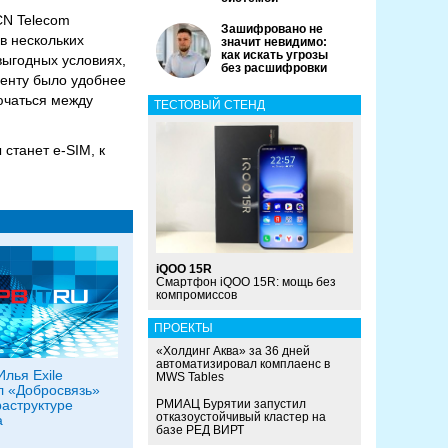
CN Telecom
Зашифровано не
в нескольких
значит невидимо:
как искать угрозы
выгодных условиях,
без расшифровки
иенту было удобнее
ючаться между
ТЕСТОВЫЙ СТЕНД
станет e-SIM, к
iQOO 15R
Смартфон iQOO 15R: мощь без
компромиссов
ПРОЕКТЫ
«Холдинг Аква» за 36 дней
автоматизировал комплаенс в
Илья Exile
MWS Tables
л «Добросвязь»
аструктуре
РМИАЦ Бурятии запустил
отказоустойчивый кластер на
а
базе РЕД ВИРТ