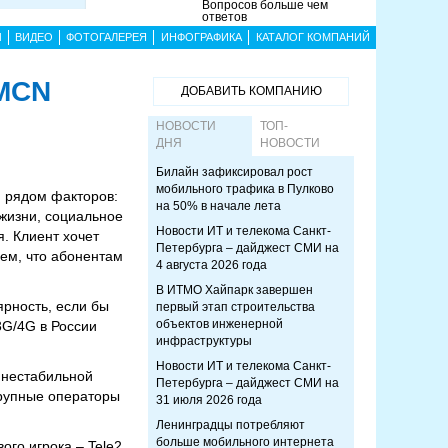
Вопросов больше чем
ответов
Ы
ВИДЕО
ФОТОГАЛЕРЕЯ
ИНФОГРАФИКА
КАТАЛОГ КОМПАНИЙ
 MCN
ДОБАВИТЬ КОМПАНИЮ
НОВОСТИ
ТОП-
ДНЯ
НОВОСТИ
Билайн зафиксировал рост
мобильного трафика в Пулково
я рядом факторов:
на 50% в начале лета
 жизни, социальное
Новости ИТ и телекома Санкт-
. Клиент хочет
Петербурга – дайджест СМИ на
аем, что абонентам
4 августа 2026 года
В ИТМО Хайпарк завершен
рность, если бы
первый этап строительства
объектов инженерной
3G/4G в России
инфраструктуры
Новости ИТ и телекома Санкт-
й нестабильной
Петербурга – дайджест СМИ на
крупные операторы
31 июля 2026 года
Ленинградцы потребляют
больше мобильного интернета
го игрока – Tele2,