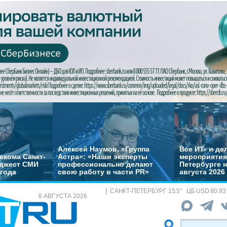
Алексей Наумов, «Группа
Все ИТ- и д
екома Санкт-
Астра»: «Наши эксперты
мероприятия
йджест СМИ
профессионально делают
Петербурге н
 года
свою работу в части PR»
августа 2026
САНКТ-ПЕТЕРБУРГ
15.5
°
ЦБ
USD 80.93
6 АВГУСТА 2026