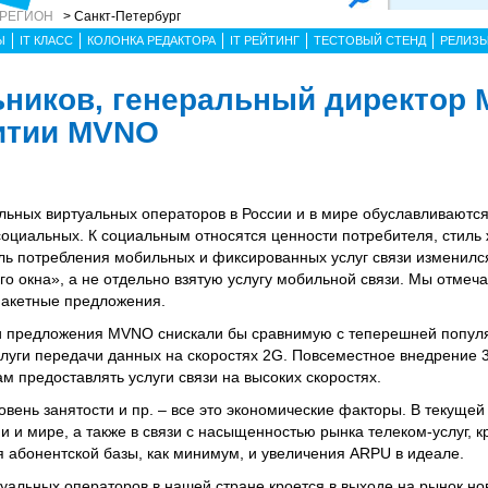
 РЕГИОН
> Санкт-Петербург
Ы
IT КЛАСС
КОЛОНКА РЕДАКТОРА
IT РЕЙТИНГ
ТЕСТОВЫЙ СТЕНД
РЕЛИЗ
ников, генеральный директор
витии MVNO
ьных виртуальных операторов в России и в мире обуславливаютс
социальных. К социальным относятся ценности потребителя, стиль
иль потребления мобильных и фиксированных услуг связи изменился
го окна», а не отдельно взятую услугу мобильной связи. Мы отмеч
пакетные предложения.
ли предложения MVNO снискали бы сравнимую с теперешней популя
луги передачи данных на скоростях 2G. Повсеместное внедрение 
 предоставлять услуги связи на высоких скоростях.
вень занятости и пр. – все это экономические факторы. В текуще
и и мире, а также в связи с насыщенностью рынка телеком-услуг, 
абонентской базы, как минимум, и увеличения ARPU в идеале.
уальных операторов в нашей стране кроется в выходе на рынок ново