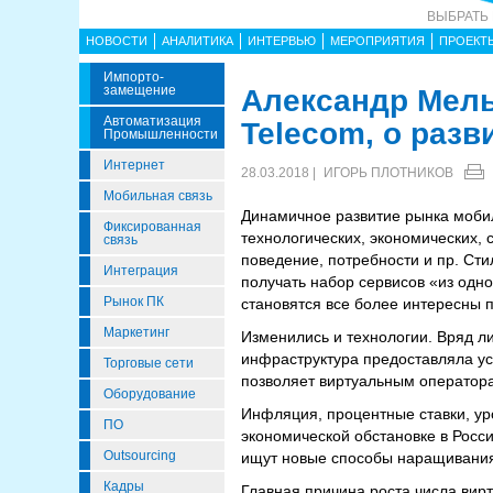
ВЫБРАТЬ
НОВОСТИ
АНАЛИТИКА
ИНТЕРВЬЮ
МЕРОПРИЯТИЯ
ПРОЕКТ
Импорто­
Замещение
Александр Мель
Автоматизация
Telecom, о раз
Промышленности
Интернет
28.03.2018 |
ИГОРЬ ПЛОТНИКОВ
Мобильная связь
Динамичное развитие рынка мобил
Фиксированная
технологических, экономических, 
связь
поведение, потребности и пр. Ст
Интеграция
получать набор сервисов «из одно
Рынок ПК
становятся все более интересны 
Маркетинг
Изменились и технологии. Вряд 
инфраструктура предоставляла ус
Торговые сети
позволяет виртуальным операторам
Оборудование
Инфляция, процентные ставки, уро
ПО
экономической обстановке в Росси
Outsourcing
ищут новые способы наращивания 
Кадры
Главная причина роста числа вирт