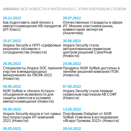
ANGARA:
ВСЕ НОВОСТИ И МАТЕРИАЛЫ С ЭТИМ КЛЮЧЕВЫМ СЛОВОМ
26.12.2022
28.07.2022
Как подготовить свой бизнес к
Отечественные стандарты в сфере
импортозамещению ИБ-продуктов
ИТ. Мнение участников рынка,
(ИТ Класс)
комментарии экспертов
(Аналитика)
15.07.2022
30.06.2022
Angara Security и НПП «Цифровые
Angara Security стала
решения» объявили о
авторизованным сервисным
сотрудничестве
(Новости)
центром решений CyberPeak
(Новости)
28.06.2022
24.06.2022
Специалисты Angara SOC приняли
Продукты NGR Softlab доступны в
участие в международных
линейке решений компании ITON
киберучениях на ПМЭФ-2022
(Новости)
(Новости)
08.06.2022
07.06.2022
NGR Softlab и «Калуга Астрал»
Angara Security стала первым
объединили возможности для
сервисным партнером АВ СОФТ
защиты клиентов в условиях
(Новости)
импортозамещения
(Новости)
06.06.2022
13.05.2022
Angara Security вошла в топ самых
Платформа Dataplan от NGR
быстрорастущих ИТ-компаний
Softlab отмечена в исследовании
2021
(Новости)
«BI-круг Громова 2022»
(Новости)
06.05.2022
28.04.2022