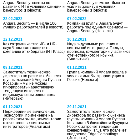
Angara Security: советы по
Angara Security поможет быстро
развитию ИТ в условиях санкций и
усилить защиту в условиях
киберугроз
(Новости)
кибервойны
(Новости)
22.02.2022
07.02.2022
Angara Security — в числе 100
Компании группы Angara будут
лучших работодателей
(Новости)
работать под единым брендом —
Angara Security
(Новости)
22.12.2021
10.12.2021
Как сотрудничество ИБ- и HR-
Индивидуальные решения в
служб помогает защитить
системной интеграции. Тренды,
компанию от кибератак
(ИТ Класс)
прогнозы, комментарии участников
отечественного ИТ-рынка
(Аналитика)
08.12.2021
01.12.2021
Заместитель технического
Группа компаний Angara вошла в
директора по развитию бизнеса
число самых быстрорастущих в
группы компаний Angara Руслан
России
(Новости)
Косарим: «Мы не можем
игнорировать нарастающую
тенденцию интереса к
индивидуальным решениям»
(Интервью)
01.12.2021
29.11.2021
Периферийные вычисления.
Заместитель технического
Технологии, применение на
директора по развитию бизнеса
российском рынке, комментарии
группы компаний Angara Руслан
отечественных системных
Косарим: «В ближайшем будущем
интеграторов
(Аналитика)
Россию затронет тенденция
конвергенции IT/OT, что повлечет
внедрение Edge Computing»
(Интервью)