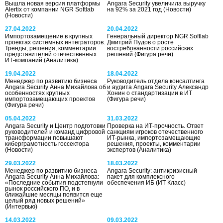
Вышла новая версия платформы
Angara Security увеличила выручку
Alertix от компании NGR Softlab
на 92% за 2021 год
(Новости)
(Новости)
27.04.2022
20.04.2022
Импортозамещение в крупных
Генеральный директор NGR Softlab
проектах системных интеграторов.
Дмитрий Пудов о росте
Тренды, решения, комментарии
востребованности российских
представителей отечественных
решений
(Фигура речи)
ИТ-компаний
(Аналитика)
19.04.2022
18.04.2022
Менеджер по развитию бизнеса
Руководитель отдела консалтинга
Angara Security Анна Михайлова об
и аудита Angara Security Александр
особенностях крупных
Хонин о стандартизации в ИТ
импортозамещающих проектов
(Фигура речи)
(Фигура речи)
05.04.2022
31.03.2022
Angara Security и Центр подготовки
Проверка на ИТ-прочность. Ответ
руководителей и команд цифровой
санкциям игроков отечественного
трансформации повышают
ИТ-рынка, импортозамещающие
киберграмотность госсектора
решения, проекты, комментарии
(Новости)
экспертов
(Аналитика)
29.03.2022
18.03.2022
Менеджер по развитию бизнеса
Angara Security: антикризисный
Angara Security Анна Михайлова:
пакет для комплексного
«Последние события подстегнули
обеспечения ИБ
(ИТ Класс)
рынок российского ПО, и в
ближайшие месяцы появится еще
целый ряд новых решений»
(Интервью)
14.03.2022
09.03.2022