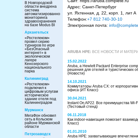
Сайт: https://aruba.complete.ru
В Новгородской
области внедрена
Адрес: Санкт-Петербург
система
ул. Яхтенная, д. 22, корп. 1, лит А
автоматизированного
мониторинга
Телефон:
+7 812 740-30-10
здравоохранения
на базе Modus BI
Электронная почта:
info@complete
Архангельск
«Ростелеком»
провел серию
турниров по игре
«БезОпасный
ARUBA HPE:
ВСЕ НОВОСТИ И МАТЕР
интернет» в
экологическом
лагере
15.02.2022
Кенозерского
Aruba, a Hewlett Packard Enterprise co
национального
решения для отелей и туристических о
парка
(Новости)
Калининград
14.10.2021
«Ростелеком»
Коммутаторы Aruba CX: от корпоратив
подключил к
офиса
(ИТ Класс)
цифровым услугам
историческое
30.04.2021
здание отеля под
Калининградом
Instant On AP22. Все преимущества Wi-F
(Тестовый стенд)
Мурманск
06.11.2018
МегаФон обновил
сеть в Кольском
Как indoor-навигация помогает взаимо
районе Мурманской
Класс)
области
01.01.2010
Петрозаводск
Aruba HPE: захватывающие впечатлен