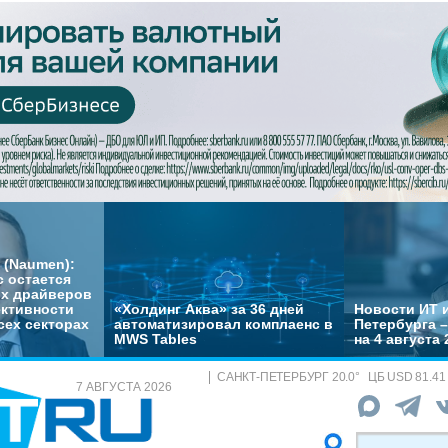
 (Naumen):
с остается
их драйверов
ктивности
«Холдинг Аква» за 36 дней
Новости ИТ и
сех секторах
автоматизировал комплаенс в
Петербурга 
MWS Tables
на 4 августа 
САНКТ-ПЕТЕРБУРГ
20.0
°
ЦБ
USD 81.41
7 АВГУСТА 2026