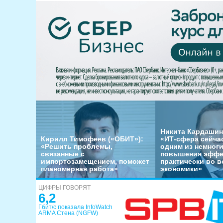
Никита Кардашин
Кирилл Тимофеев («ОБИТ»):
«ИТ-сфера сейча
«Решить проблемы,
одним из немног
связанные с
повышения эффе
импортозамещением, поможет
практически во в
планомерная работа»
экономики»
ЦИФРЫ ГОВОРЯТ
6,2
Гбит/с показала InfoWatch
ARMA Стена (NGFW)