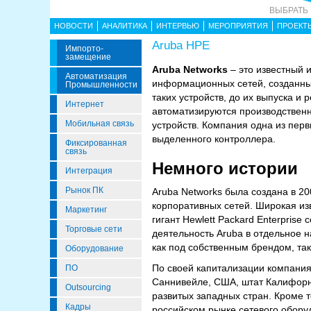
ВЫБРАТЬ
НОВОСТИ
АНАЛИТИКА
ИНТЕРВЬЮ
МЕРОПРИЯТИЯ
ПРОЕКТ
Aruba HPE
Импорто­
Замещение
Aruba Networks
– это известный и
Автоматизация
информационных сетей, созданных
Промышленности
таких устройств, до их выпуска и
Интернет
автоматизируются производственн
Мобильная связь
устройств. Компания одна из пе
выделенного контроллера.
Фиксированная
связь
Немного истории
Интеграция
Рынок ПК
Aruba Networks была создана в 2
корпоративных сетей. Широкая из
Маркетинг
гигант Hewlett Packard Enterpris
Торговые сети
деятельность Aruba в отдельное 
как под собственным брендом, та
Оборудование
По своей капитализации компания
ПО
Саннивейле, США, штат Калифорни
Outsourcing
развитых западных стран. Кроме 
Кадры
российском рынке сетевого оборуд