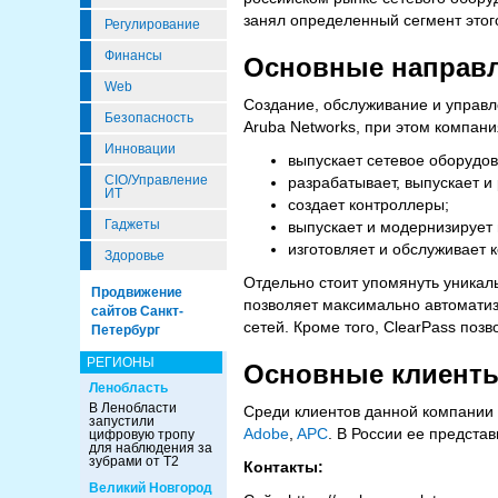
занял определенный сегмент этог
Регулирование
Финансы
Основные направл
Web
Создание, обслуживание и управ
Безопасность
Aruba Networks, при этом компани
Инновации
выпускает сетевое оборудов
CIO/Управление
разрабатывает, выпускает и 
ИТ
создает контроллеры;
Гаджеты
выпускает и модернизирует
изготовляет и обслуживает 
Здоровье
Отдельно стоит упомянуть уника
Продвижение
позволяет максимально автоматиз
сайтов Санкт-
сетей. Кроме того, ClearPass позв
Петербург
РЕГИОНЫ
Основные клиент
Ленобласть
В Ленобласти
Среди клиентов данной компании
запустили
Adobe
,
APC
. В России ее предста
цифровую тропу
для наблюдения за
зубрами от Т2
Контакты:
Великий Новгород