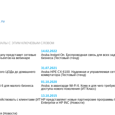
.ru
ИАЛЫ С ЭТИМ КЛЮЧЕВЫМ СЛОВОМ
14.02.2022
mpany представит сетевые
Aruba Instant On. Беспроводная связь для всех за
бъектов на вебинаре
бизнеса
(Тестовый стенд)
31.07.2021
ного ЦОДа до домашнего
Aruba HPE CX 6100. Надежная и управляемая сет
коммутатора
(Тестовый стенд)
01.10.2020
i 6 для малого бизнеса
Aruba: в авангарде Wi-Fi 6. Кому и для чего требу
доступа нового поколения
(ИТ Класс)
13.10.2015
действовать с клиентами
(ИТ
HP представляет новые партнерские программы H
Enterprise и HP INC
(Новости)
ия
(Новости)