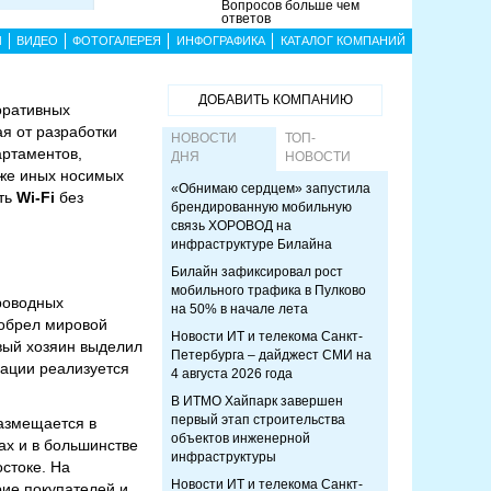
Вопросов больше чем
ответов
Ы
ВИДЕО
ФОТОГАЛЕРЕЯ
ИНФОГРАФИКА
КАТАЛОГ КОМПАНИЙ
ДОБАВИТЬ КОМПАНИЮ
поративных
я от разработки
НОВОСТИ
ТОП-
артаментов,
ДНЯ
НОВОСТИ
кже иных носимых
«Обнимаю сердцем» запустила
еть
Wi-Fi
без
брендированную мобильную
связь ХОРОВОД на
инфраструктуре Билайна
Билайн зафиксировал рост
мобильного трафика в Пулково
роводных
на 50% в начале лета
иобрел мировой
Новости ИТ и телекома Санкт-
вый хозяин выделил
Петербурга – дайджест СМИ на
зации реализуется
4 августа 2026 года
В ИТМО Хайпарк завершен
первый этап строительства
размещается в
объектов инженерной
ах и в большинстве
инфраструктуры
стоке. На
Новости ИТ и телекома Санкт-
рие покупателей и