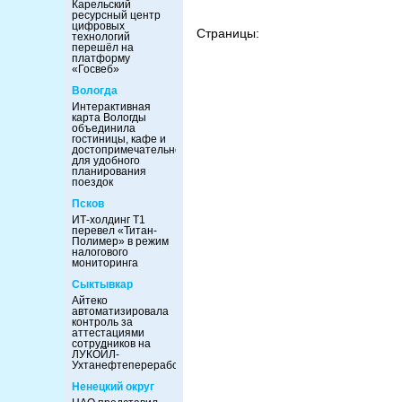
Карельский
ресурсный центр
цифровых
Страницы:
технологий
перешёл на
платформу
«Госвеб»
Вологда
Интерактивная
карта Вологды
объединила
гостиницы, кафе и
достопримечательности
для удобного
планирования
поездок
Псков
ИТ-холдинг Т1
перевел «Титан-
Полимер» в режим
налогового
мониторинга
Сыктывкар
Айтеко
автоматизировала
контроль за
аттестациями
сотрудников на
ЛУКОЙЛ-
Ухтанефтепереработка
Ненецкий округ