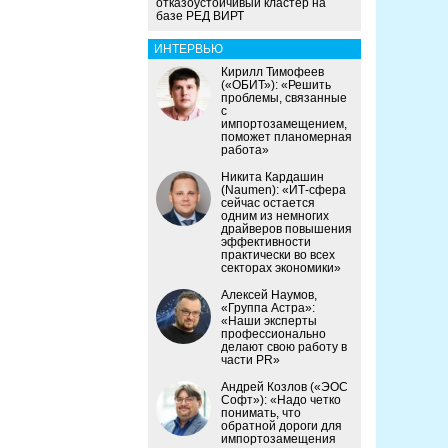
отказоустойчивый кластер на
базе РЕД ВИРТ
ИНТЕРВЬЮ
Кирилл Тимофеев
(«ОБИТ»): «Решить
проблемы, связанные
с
импортозамещением,
поможет планомерная
работа»
Никита Кардашин
(Naumen): «ИТ-сфера
сейчас остается
одним из немногих
драйверов повышения
эффективности
практически во всех
секторах экономики»
Алексей Наумов,
«Группа Астра»:
«Наши эксперты
профессионально
делают свою работу в
части PR»
Андрей Козлов («ЭОС
Софт»): «Надо четко
понимать, что
обратной дороги для
импортозамещения