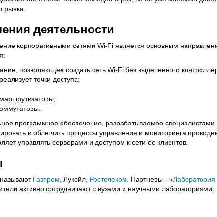
о рынка.
ения деятельности
ление корпоративными сетями Wi-Fi является основным направлен
я:
ание, позволяющее создать сеть Wi-Fi без выделенного контролле
реализует точки доступа;
 маршрутизаторы;
коммутаторы.
льное программное обеспечение, разрабатываемое специалистами
ировать и облегчить процессы управления и мониторинга проводн
оляет управлять серверами и доступом к сети ее клиентов.
ы
 называют
Газпром
, Лукойл,
Ростелеком
. Партнеры - «
Лаборатория 
вители активно сотрудничают с вузами и научными лабораториями.