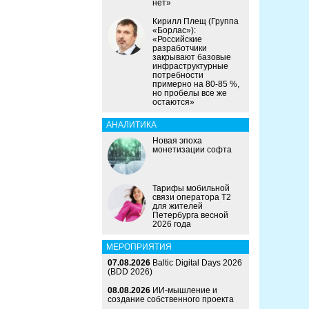
нет»
Кирилл Плещ (Группа
«Борлас»):
«Российские
разработчики
закрывают базовые
инфраструктурные
потребности
примерно на 80-85 %,
но пробелы все же
остаются»
АНАЛИТИКА
Новая эпоха
монетизации софта
Тарифы мобильной
связи оператора Т2
для жителей
Петербурга весной
2026 года
МЕРОПРИЯТИЯ
07.08.2026
Baltic Digital Days 2026
(BDD 2026)
08.08.2026
ИИ-мышление и
создание собственного проекта