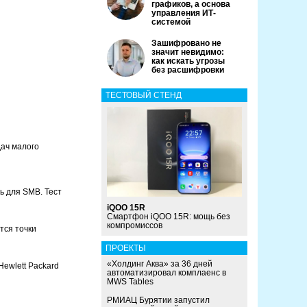
графиков, а основа
управления ИТ-
системой
Зашифровано не
значит невидимо:
как искать угрозы
без расшифровки
ТЕСТОВЫЙ СТЕНД
дач малого
ь для SMB. Тест
iQOO 15R
Смартфон iQOO 15R: мощь без
компромиссов
ются точки
ПРОЕКТЫ
«Холдинг Аква» за 36 дней
ewlett Packard
автоматизировал комплаенс в
MWS Tables
РМИАЦ Бурятии запустил