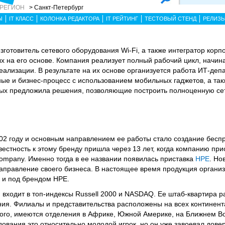
 РЕГИОН
> Санкт-Петербург
Ы
IT КЛАСС
КОЛОНКА РЕДАКТОРА
IT РЕЙТИНГ
ТЕСТОВЫЙ СТЕНД
РЕЛИЗ
зготовитель сетевого оборудования Wi-Fi, а также интегратор кор
 на его основе. Компания реализует полный рабочий цикл, начина
 реализации. В результате на их основе организуется работа ИТ-деп
ые и бизнес-процесс с использованием мобильных гаджетов, а та
рвых предложила решения, позволяющие построить полноценную с
002 году и основным направлением ее работы стало создание бесп
вестность к этому бренду пришла через 13 лет, когда компанию пр
e company. Именно тогда в ее названии появилась приставка
HPE
. Но
направление своего бизнеса. В настоящее время продукция органи
к и под брендом HPE.
 входит в топ-индексы Russell 2000 и NASDAQ. Ее штаб-квартира 
я. Филиалы и представительства расположены на всех континент
того, имеются отделения в Африке, Южной Америке, на Ближнем Во
ования это относительно молодой игрок, но он уже завоевал дове