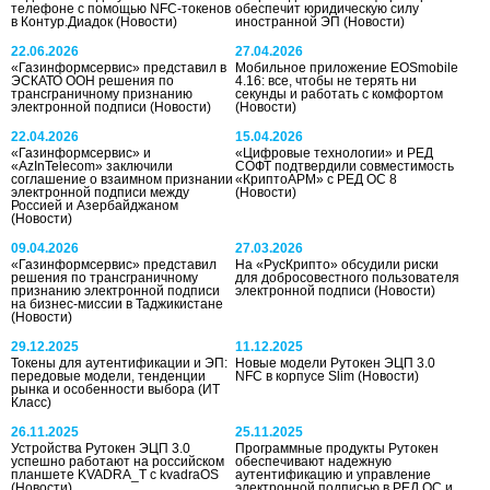
телефоне с помощью NFC-токенов
обеспечит юридическую силу
в Контур.Диадок
(Новости)
иностранной ЭП
(Новости)
22.06.2026
27.04.2026
«Газинформсервис» представил в
Мобильное приложение EOSmobile
ЭСКАТО ООН решения по
4.16: все, чтобы не терять ни
трансграничному признанию
секунды и работать с комфортом
электронной подписи
(Новости)
(Новости)
22.04.2026
15.04.2026
«Газинформсервис» и
«Цифровые технологии» и РЕД
«AzInTelecom» заключили
СОФТ подтвердили совместимость
соглашение о взаимном признании
«КриптоАРМ» с РЕД ОС 8
электронной подписи между
(Новости)
Россией и Азербайджаном
(Новости)
09.04.2026
27.03.2026
«Газинформсервис» представил
На «РусКрипто» обсудили риски
решения по трансграничному
для добросовестного пользователя
признанию электронной подписи
электронной подписи
(Новости)
на бизнес-миссии в Таджикистане
(Новости)
29.12.2025
11.12.2025
Токены для аутентификации и ЭП:
Новые модели Рутокен ЭЦП 3.0
передовые модели, тенденции
NFC в корпусе Slim
(Новости)
рынка и особенности выбора
(ИТ
Класс)
26.11.2025
25.11.2025
Устройства Рутокен ЭЦП 3.0
Программные продукты Рутокен
успешно работают на российском
обеспечивают надежную
планшете KVADRA_T с kvadraOS
аутентификацию и управление
(Новости)
электронной подписью в РЕД ОС и