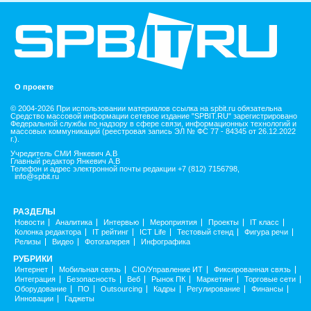
О проекте
© 2004-2026 При использовании материалов ссылка на spbit.ru обязательна
Средство массовой информации сетевое издание "SPBIT.RU" зарегистрировано
Федеральной службы по надзору в сфере связи, информационных технологий и
массовых коммуникаций (реестровая запись ЭЛ № ФС 77 - 84345 от 26.12.2022
г.).
Учредитель СМИ Янкевич А.В
Главный редактор Янкевич А.В
Телефон и адрес электронной почты редакции +7 (812) 7156798,
info@spbit.ru
РАЗДЕЛЫ
Новости
Аналитика
Интервью
Мероприятия
Проекты
IT класс
Колонка редактора
IT рейтинг
ICT Life
Тестовый стенд
Фигура речи
Релизы
Видео
Фотогалерея
Инфографика
РУБРИКИ
Интернет
Мобильная связь
CIO/Управление ИТ
Фиксированная связь
Интеграция
Безопасность
Веб
Рынок ПК
Маркетинг
Торговые сети
Оборудование
ПО
Outsourcing
Кадры
Регулирование
Финансы
Инновации
Гаджеты