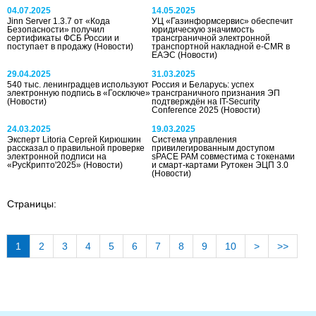
04.07.2025
14.05.2025
Jinn Server 1.3.7 от «Кода
УЦ «Газинформсервис» обеспечит
Безопасности» получил
юридическую значимость
сертификаты ФСБ России и
трансграничной электронной
поступает в продажу
(Новости)
транспортной накладной e-CMR в
ЕАЭС
(Новости)
29.04.2025
31.03.2025
540 тыс. ленинградцев используют
Россия и Беларусь: успех
электронную подпись в «Госключе»
трансграничного признания ЭП
(Новости)
подтверждён на IT-Security
Conference 2025
(Новости)
24.03.2025
19.03.2025
Эксперт Litoria Сергей Кирюшкин
Система управления
рассказал о правильной проверке
привилегированным доступом
электронной подписи на
sPACE PAM совместима с токенами
«РусКрипто'2025»
(Новости)
и смарт-картами Рутокен ЭЦП 3.0
(Новости)
Страницы:
1
2
3
4
5
6
7
8
9
10
>
>>