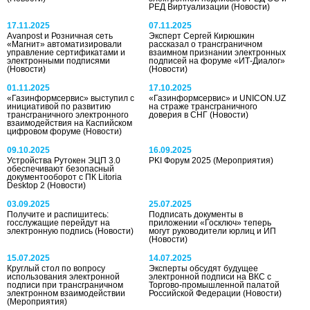
РЕД Виртуализации
(Новости)
17.11.2025
07.11.2025
Avanpost и Розничная сеть
Эксперт Сергей Кирюшкин
«Магнит» автоматизировали
рассказал о трансграничном
управление сертификатами и
взаимном признании электронных
электронными подписями
подписей на форуме «ИТ-Диалог»
(Новости)
(Новости)
01.11.2025
17.10.2025
«Газинформсервис» выступил с
«Газинформсервис» и UNICON.UZ
инициативой по развитию
на страже трансграничного
трансграничного электронного
доверия в СНГ
(Новости)
взаимодействия на Каспийском
цифровом форуме
(Новости)
09.10.2025
16.09.2025
Устройства Рутокен ЭЦП 3.0
PKI Форум 2025
(Мероприятия)
обеспечивают безопасный
документооборот с ПК Litoria
Desktop 2
(Новости)
03.09.2025
25.07.2025
Получите и распишитесь:
Подписать документы в
госслужащие перейдут на
приложении «Госключ» теперь
электронную подпись
(Новости)
могут руководители юрлиц и ИП
(Новости)
15.07.2025
14.07.2025
Круглый стол по вопросу
Эксперты обсудят будущее
использования электронной
электронной подписи на ВКС с
подписи при трансграничном
Торгово-промышленной палатой
электронном взаимодействии
Российской Федерации
(Новости)
(Мероприятия)