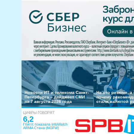
Новости ИТ и телекома Санкт-
Не сто резюме, а 
Петербурга – дайджест СМИ
почему рекоменд
на 7 августа 2026 года
стали валютой р
ЦИФРЫ ГОВОРЯТ
6,2
Гбит/с показала InfoWatch
ARMA Стена (NGFW)