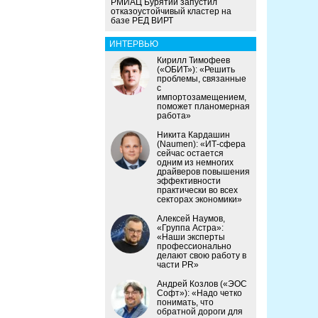
РМИАЦ Бурятии запустил
отказоустойчивый кластер на
базе РЕД ВИРТ
ИНТЕРВЬЮ
Кирилл Тимофеев
(«ОБИТ»): «Решить
проблемы, связанные
с
импортозамещением,
поможет планомерная
работа»
Никита Кардашин
(Naumen): «ИТ-сфера
сейчас остается
одним из немногих
драйверов повышения
эффективности
практически во всех
секторах экономики»
Алексей Наумов,
«Группа Астра»:
«Наши эксперты
профессионально
делают свою работу в
части PR»
Андрей Козлов («ЭОС
Софт»): «Надо четко
понимать, что
обратной дороги для