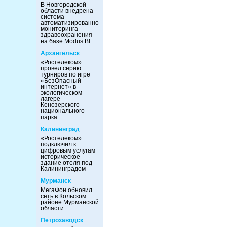
В Новгородской
области внедрена
система
автоматизированного
мониторинга
здравоохранения
на базе Modus BI
Архангельск
«Ростелеком»
провел серию
турниров по игре
«БезОпасный
интернет» в
экологическом
лагере
Кенозерского
национального
парка
Калининград
«Ростелеком»
подключил к
цифровым услугам
историческое
здание отеля под
Калининградом
Мурманск
МегаФон обновил
сеть в Кольском
районе Мурманской
области
Петрозаводск