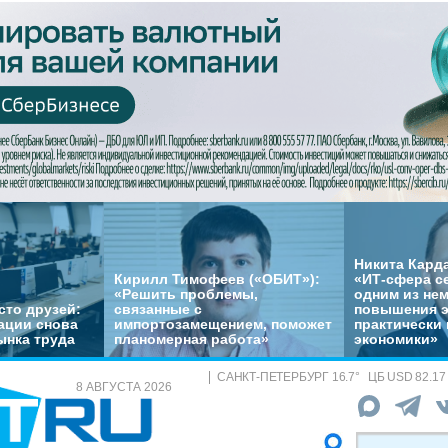
Никита Кард
Кирилл Тимофеев («ОБИТ»):
«ИТ-сфера с
«Решить проблемы,
одним из не
сто друзей:
связанные с
повышения 
ации снова
импортозамещением, поможет
практически 
ынка труда
планомерная работа»
экономики»
САНКТ-ПЕТЕРБУРГ
16.7
°
ЦБ
USD 82.17
8 АВГУСТА 2026