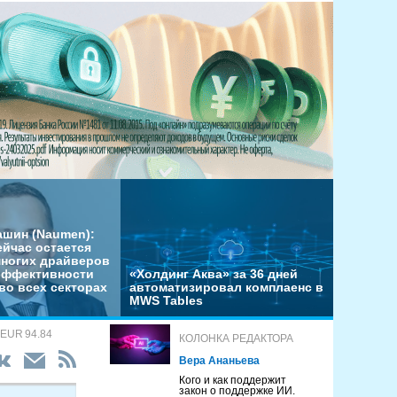
ашин (Naumen):
ейчас остается
многих драйверов
эффективности
«Холдинг Аква» за 36 дней
во всех секторах
автоматизировал комплаенс в
MWS Tables
 EUR 94.84
КОЛОНКА РЕДАКТОРА
Вера Ананьева
Кого и как поддержит
закон о поддержке ИИ.