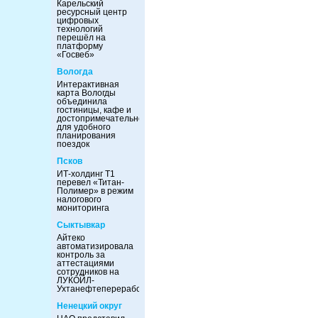
Карельский
ресурсный центр
цифровых
технологий
перешёл на
платформу
«Госвеб»
Вологда
Интерактивная
карта Вологды
объединила
гостиницы, кафе и
достопримечательности
для удобного
планирования
поездок
Псков
ИТ-холдинг Т1
перевел «Титан-
Полимер» в режим
налогового
мониторинга
Сыктывкар
Айтеко
автоматизировала
контроль за
аттестациями
сотрудников на
ЛУКОЙЛ-
Ухтанефтепереработка
Ненецкий округ