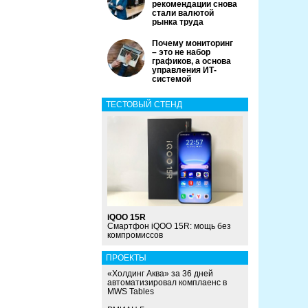
рекомендации снова
стали валютой
рынка труда
Почему мониторинг
– это не набор
графиков, а основа
управления ИТ-
системой
ТЕСТОВЫЙ СТЕНД
iQOO 15R
Смартфон iQOO 15R: мощь без
компромиссов
ПРОЕКТЫ
«Холдинг Аква» за 36 дней
автоматизировал комплаенс в
MWS Tables