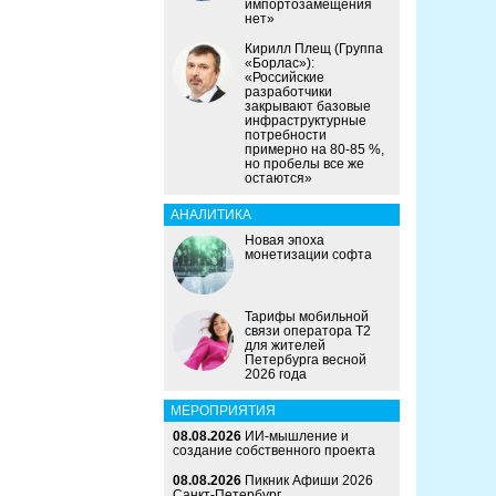
импортозамещения
нет»
Кирилл Плещ (Группа
«Борлас»):
«Российские
разработчики
закрывают базовые
инфраструктурные
потребности
примерно на 80-85 %,
но пробелы все же
остаются»
АНАЛИТИКА
Новая эпоха
монетизации софта
Тарифы мобильной
связи оператора Т2
для жителей
Петербурга весной
2026 года
МЕРОПРИЯТИЯ
08.08.2026
ИИ-мышление и
создание собственного проекта
08.08.2026
Пикник Афиши 2026
Санкт-Петербург