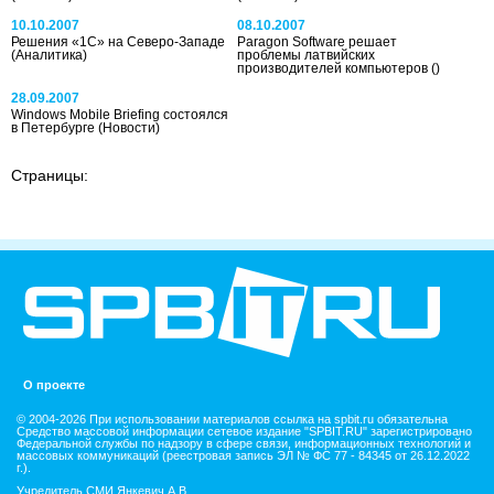
10.10.2007
08.10.2007
Решения «1С» на Северо-Западе
Paragon Software решает
(Аналитика)
проблемы латвийских
производителей компьютеров
()
28.09.2007
Windows Mobile Briefing состоялся
в Петербурге
(Новости)
Страницы:
О проекте
© 2004-2026 При использовании материалов ссылка на spbit.ru обязательна
Средство массовой информации сетевое издание "SPBIT.RU" зарегистрировано
Федеральной службы по надзору в сфере связи, информационных технологий и
массовых коммуникаций (реестровая запись ЭЛ № ФС 77 - 84345 от 26.12.2022
г.).
Учредитель СМИ Янкевич А.В