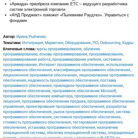
«Армада» приобрела компанию ЕТС – ведущего разработчика
систем электронной торговли
«АНД Проджект» поможет «Пылевкиви Раудтеэ». Управиться с
фондами
Автор:
Ирина Рыбченко
.
Тематики:
Интеграция
,
Маркетинг
,
Оборудование
,
ПО
,
Outsourcing
,
Кадры
Ключевые слова:
курсы программирования
,
обучение
программированию
,
основы программирования
,
программирование
,
программирование работа
,
программирование учебник
,
системное
программирование
,
Интернет программное обеспечение
,
использование
программного обеспечения
,
классификация программного обеспечения
,
лицензионное программное обеспечение
,
лицензирование программного
обеспечения
,
надежность программного обеспечения
,
поставка
программного обеспечения
,
прикладное программное обеспечение
,
программное обеспечение
,
программное обеспечение Microsoft
,
программное обеспечение компьютера
,
программное обеспечение
лицензия
,
программное обеспечение продажа
,
программное обеспечение
управления
,
проектирование программного обеспечения
,
разработка
программного обеспечения
,
рынок программного обеспечения
,
система
программного обеспечения
,
системное программное обеспечение
,
стоимость программного обеспечения
,
тестирования программного
обеспечения
,
установка программного обеспечения
,
назначение
операционной системы
,
оболочка операционной системы
,
операционные
системы
,
операционные системы среды
,
программы soft
,
МГТУ им.