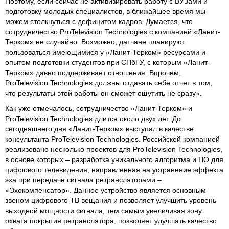
Поэтому, если сейчас не активизировать работу с ВУЗами и
подготовку молодых специалистов, в ближайшее время мы
можем столкнуться с дефицитом кадров. Думается, что
сотрудничество ProTelevision Technologies с компанией «Ланит-
Терком» не случайно. Возможно, датчане планируют
пользоваться имеющимися у «Ланит-Терком» ресурсами и
опытом подготовки студентов при СПбГУ, с которым «Ланит-
Терком» давно поддерживает отношения. Впрочем,
ProTelevision Technologies должны отдавать себе отчет в том,
что результаты этой работы он сможет ощутить не сразу».
Как уже отмечалось, сотрудничество «Ланит-Терком» и
ProTelevision Technologies длится около двух лет. До
сегодняшнего дня «Ланит-Терком» выступал в качестве
консультанта ProTelevision Technologies. Российской компанией
реализовано несколько проектов для ProTelevision Technologies,
в основе которых – разработка уникального алгоритма и ПО для
цифрового телевидения, направленная на устранение эффекта
эха при передаче сигнала ретрансляторами –
«Эхокомпенсатор». Данное устройство является основным
звеном цифрового ТВ вещания и позволяет улучшить уровень
выходной мощности сигнала, тем самым увеличивая зону
охвата покрытия ретранслятора, позволяет улучшать качество