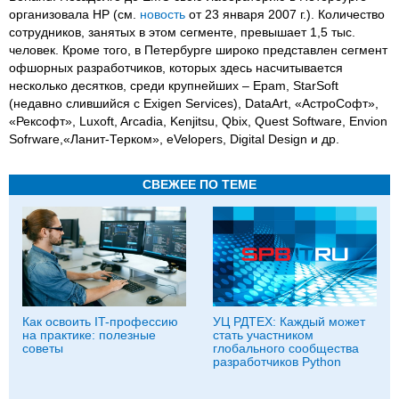
организовала HP (см.
новость
от 23 января 2007 г.). Количество
сотрудников, занятых в этом сегменте, превышает 1,5 тыс.
человек. Кроме того, в Петербурге широко представлен сегмент
офшорных разработчиков, которых здесь насчитывается
несколько десятков, среди крупнейших – Epam, StarSoft
(недавно слившийся с Exigen Services), DataArt, «АстроСофт»,
«Рексофт», Luxoft, Arcadia, Kenjitsu, Qbix, Quest Software, Envion
Sofrware,«Ланит-Терком», eVelopers, Digital Design и др.
СВЕЖЕЕ ПО ТЕМЕ
Как освоить IT-профессию
УЦ РДТЕХ: Каждый может
на практике: полезные
стать участником
советы
глобального сообщества
разработчиков Python