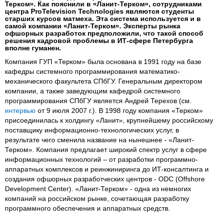
Терком». Как пояснили в «Ланит-Терком», сотрудниками
центра ProTelevision Technologies являются студенты
старших курсов матмеха. Эта система используется и в
самой компании «Ланит-Терком». Эксперты рынка
офшорных разработок предположили, что такой способ
решения кадровой проблемы в ИТ-сфере Петербурга
вполне гуманен.
Компания ГУП «Терком» была основана в 1991 году на базе
кафедры системного программирования математико-
механического факультета СПбГУ. Генеральным директором
компании, а также заведующим кафедрой системного
программирования СПбГУ является Андрей Терехов (см.
интервью
от 9 июля 2007 г.). В 1998 году компания «Терком»
присоединилась к холдингу «Ланит», крупнейшему российскому
поставщику информационно-технологических услуг, в
результате чего сменила название на нынешнее - «Ланит-
Терком». Компания предлагает широкий спектр услуг в сфере
информационных технологий – от разработки программно-
аппаратных комплексов и реинжиниринга до ИТ-консалтинга и
создания офшорных разработческих центров - ODC (Offshore
Development Center). «Ланит-Терком» - одна из немногих
компаний на российском рынке, сочетающая разработку
программного обеспечения и аппаратных средств.