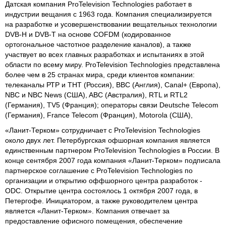
Датская компания ProTelevision Technologies работает в
индустрии вещания с 1963 года. Компания специализируется
на разработке и усовершенствовании вещательных технологии
DVB-H и DVB-T на основе COFDM (кодированное
ортогональное частотное разделение каналов), а также
участвует во всех главных разработках и испытаниях в этой
области по всему миру. ProTelevision Technologies представлена
более чем в 25 странах мира, среди клиентов компании:
телеканалы РТР и ТНТ (Россия), BBC (Англия), Canal+ (Европа),
NBC и NBC News (США), ABC (Австралия), RTL и RTL2
(Германия), TV5 (Франция); операторы связи Deutsche Telecom
(Германия), France Telecom (Франция), Motorola (США),
«Ланит-Терком» сотрудничает с ProTelevision Technologies
около двух лет. Петербургская офшорная компания является
единственным партнером ProTelevision Technologies в России. В
конце сентября 2007 года компания «Ланит-Терком» подписала
партнерское соглашение с ProTelevision Technologies по
организации и открытию оффшорного центра разработок -
ODC. Открытие центра состоялось 1 октября 2007 года, в
Петергофе. Инициатором, а также руководителем центра
является «Ланит-Терком». Компания отвечает за
предоставление офисного помещения, обеспечение