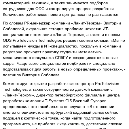
компьютерной техникой, а также занимается подбором
сотрудников для ODC и контролирует процесс разработки.
Количество работников нового центра пока не разглашается.
По словам PR-менеджер компании «Ланит-Терком» Виктории
Соболевой, актуальная сегодня проблема нехватки ИТ-
специалистов в компании «Ланит-Терком», а также и в новом
ODS ProTelevision Technologies решают своими силами. «Мы не
испытываем нужды в ИТ-специалистах, поскольку в компании
регулярно проходят практику студенты математико-
механического факультета СПбГУ и «взращиваются» новые
кадры. Чаще всего специалистов подбирают и специально
подготавливают для работы в новых определенных проектах», -
пояснила Виктория Соболева.
Комментируя открытие разработческого центра ProTelevision
Technologies, а также сотрудничество датской компании с
«Ланит-Терком», директор петербургского филиала и центра
разработок компании T-Systems CIS Василий Суворов
предположил, что такой альянс не случаен: «В отношении
многих специалистов петербургский кадровый рынок сейчас
подошел к критической точке, когда найти подготовленного
программиста, не прибегая к хед-хантингу, достаточно сложно.