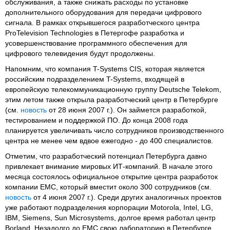
обслуживания, а также снижать расходы по установке
дополнительного оборудования для передачи цифрового
сигнала. В рамках открывшегося разработческого центра
ProTelevision Technologies в Петергофе разработка и
усовершенствование программного обеспечения для
цифрового телевидения будут продолжены.
Напомним, что компания T-Systems CIS, которая является
российским подразделением T-Systems, входящей в
европейскую телекоммуникационную группу Deutsche Telekom,
этим летом также открыла разработческий центр в Петербурге
(см.
новость
от 28 июня 2007 г.). Он займется разработкой,
тестированием и поддержкой ПО. До конца 2008 года
планируется увеличивать число сотрудников производственного
центра не менее чем вдвое ежегодно - до 400 специалистов.
Отметим, что разработческий потенциал Петербурга давно
привлекает внимание мировых ИТ-компаний. В начале этого
месяца состоялось официальное открытие центра разработок
компании EMC, который вместит около 300 сотрудников (см.
новость
от 4 июня 2007 г.). Среди других аналогичных проектов
уже работают подразделения корпорации Motorola, Intel, LG,
IBM, Siemens, Sun Microsystems, долгое время работал центр
Borland. Незадолго до EMC свою лабораторию в Петербурге