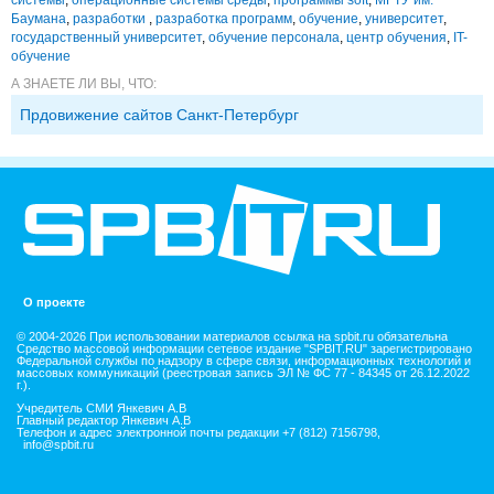
Баумана
,
разработки
,
разработка программ
,
обучение
,
университет
,
государственный университет
,
обучение персонала
,
центр обучения
,
IT-
обучение
А ЗНАЕТЕ ЛИ ВЫ, ЧТО:
Прдовижение сайтов Санкт-Петербург
О проекте
© 2004-2026 При использовании материалов ссылка на spbit.ru обязательна
Средство массовой информации сетевое издание "SPBIT.RU" зарегистрировано
Федеральной службы по надзору в сфере связи, информационных технологий и
массовых коммуникаций (реестровая запись ЭЛ № ФС 77 - 84345 от 26.12.2022
г.).
Учредитель СМИ Янкевич А.В
Главный редактор Янкевич А.В
Телефон и адрес электронной почты редакции +7 (812) 7156798,
info@spbit.ru