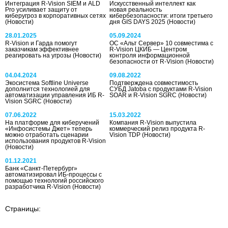
Интеграция R-Vision SIEM и ALD
Искусственный интеллект как
Pro усиливает защиту от
новая реальность
киберугроз в корпоративных сетях
кибербезопасности: итоги третьего
(Новости)
дня GIS DAYS 2025
(Новости)
28.01.2025
05.09.2024
R-Vision и Гарда помогут
ОС «Альт Сервер» 10 совместима с
заказчикам эффективнее
R-Vision ЦКИБ — Центром
реагировать на угрозы
(Новости)
контроля информационной
безопасности от R-Vision
(Новости)
04.04.2024
09.08.2022
Экосистема Softline Universe
Подтверждена совместимость
дополнится технологией для
СУБД Jatoba с продуктами R-Vision
автоматизации управления ИБ R-
SOAR и R-Vision SGRC
(Новости)
Vision SGRC
(Новости)
07.06.2022
15.03.2022
На платформе для киберучений
Компания R-Vision выпустила
«Инфосистемы Джет» теперь
коммерческий релиз продукта R-
можно отработать сценарии
Vision TDP
(Новости)
использования продуктов R-Vision
(Новости)
01.12.2021
Банк «Санкт-Петербург»
автоматизировал ИБ-процессы с
помощью технологий российского
разработчика R-Vision
(Новости)
Страницы: