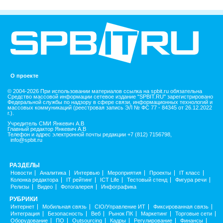
О проекте
© 2004-2026 При использовании материалов ссылка на spbit.ru обязательна
Средство массовой информации сетевое издание "SPBIT.RU" зарегистрировано
Федеральной службы по надзору в сфере связи, информационных технологий и
массовых коммуникаций (реестровая запись ЭЛ № ФС 77 - 84345 от 26.12.2022
г.).
Учредитель СМИ Янкевич А.В
Главный редактор Янкевич А.В
Телефон и адрес электронной почты редакции +7 (812) 7156798,
info@spbit.ru
РАЗДЕЛЫ
Новости
Аналитика
Интервью
Мероприятия
Проекты
IT класс
Колонка редактора
IT рейтинг
ICT Life
Тестовый стенд
Фигура речи
Релизы
Видео
Фотогалерея
Инфографика
РУБРИКИ
Интернет
Мобильная связь
CIO/Управление ИТ
Фиксированная связь
Интеграция
Безопасность
Веб
Рынок ПК
Маркетинг
Торговые сети
Оборудование
ПО
Outsourcing
Кадры
Регулирование
Финансы