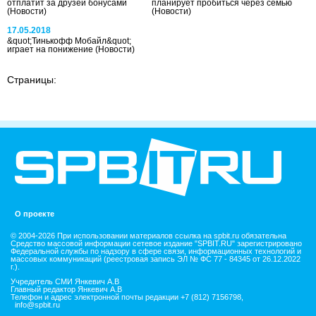
отплатит за друзей бонусами
планирует пробиться через семью
(Новости)
(Новости)
17.05.2018
&quot;Тинькофф Мобайл&quot;
играет на понижение
(Новости)
Страницы:
О проекте
© 2004-2026 При использовании материалов ссылка на spbit.ru обязательна
Средство массовой информации сетевое издание "SPBIT.RU" зарегистрировано
Федеральной службы по надзору в сфере связи, информационных технологий и
массовых коммуникаций (реестровая запись ЭЛ № ФС 77 - 84345 от 26.12.2022
г.).
Учредитель СМИ Янкевич А.В
Главный редактор Янкевич А.В
Телефон и адрес электронной почты редакции +7 (812) 7156798,
info@spbit.ru