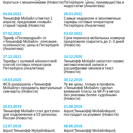
бороться с мошенниками
(Новости)
Петербурге: цены, преимущества и
недостатки
(Аналитика)
04.04.2022
28.03.2022
Тинькофф Мобайл отметил 1
Самые недорогие и экономичные
апреля, предложив «новый»
тарифы сотовых операторов
старый тариф
(Новости)
Петербурга
(Аналитика)
07.02.2022
03.02.2022
Тариф «Посекундный» от
Срок переноса мобильных номеров
«Тинькофф Мобайл»: описание,
предложили сократить до 2–3 дней
особенности, цены в Петербурге
(Новости)
(Аналитика)
27.12.2021
14.12.2020
Тарифы с нулевой абонентской
Тинькофф Мобайл запустил сервис
платой сотовых операторов
автоматической записи и
Петербурга
(Аналитика)
расшифровки звонков в текст
(Новости)
19.03.2020
30.12.2019
ФСБ разрешила «Тинькофф
Те же цены, только в профиль.
Мобайлу» продавать виртуальные
«Тинькофф Мобайл» сделал
сим-карты
(Новости)
взимание платы за Wi-Fi в метро
без рекламы более «удобным»
(Новости)
20.03.2019
21.08.2018
Тинькофф Мобайл стал доступен
&quot;Тинькофф Мобайл&quot;
для подключения в 53 регионах
пострадал за роуминг
(Новости)
России
(Новости)
12.07.2018
08.06.2018
&quot;Тинькофф Мобайл&quot;
&quot;Тинькофф Мобайл&quot;