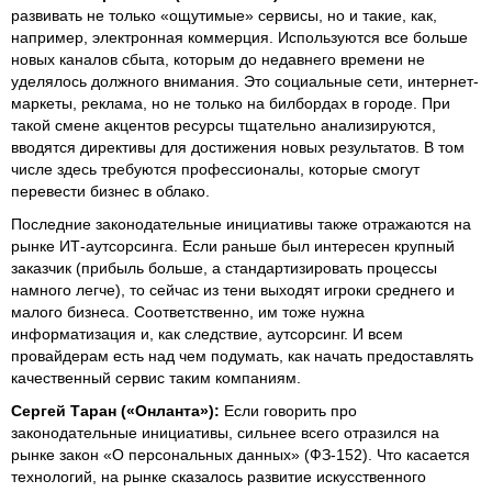
развивать не только «ощутимые» сервисы, но и такие, как,
например, электронная коммерция. Используются все больше
новых каналов сбыта, которым до недавнего времени не
уделялось должного внимания. Это социальные сети, интернет-
маркеты, реклама, но не только на билбордах в городе. При
такой смене акцентов ресурсы тщательно анализируются,
вводятся директивы для достижения новых результатов. В том
числе здесь требуются профессионалы, которые смогут
перевести бизнес в облако.
Последние законодательные инициативы также отражаются на
рынке ИТ-аутсорсинга. Если раньше был интересен крупный
заказчик (прибыль больше, а стандартизировать процессы
намного легче), то сейчас из тени выходят игроки среднего и
малого бизнеса. Соответственно, им тоже нужна
информатизация и, как следствие, аутсорсинг. И всем
провайдерам есть над чем подумать, как начать предоставлять
качественный сервис таким компаниям.
Сергей Таран («Онланта»):
Если говорить про
законодательные инициативы, сильнее всего отразился на
рынке закон «О персональных данных» (ФЗ-152). Что касается
технологий, на рынке сказалось развитие искусственного