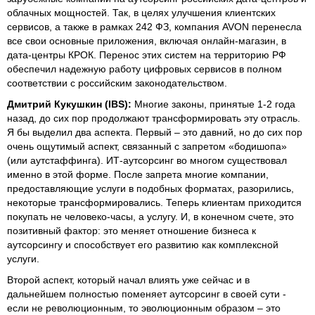
облачных мощностей. Так, в целях улучшения клиентских
сервисов, а также в рамках 242 ФЗ, компания AVON перенесла
все свои основные приложения, включая онлайн-магазин, в
дата-центры КРОК. Перенос этих систем на территорию РФ
обеспечил надежную работу цифровых сервисов в полном
соответствии с российским законодательством.
Дмитрий Кукушкин (IBS):
Многие законы, принятые 1-2 года
назад, до сих пор продолжают трансформировать эту отрасль.
Я бы выделил два аспекта. Первый – это давний, но до сих пор
очень ощутимый аспект, связанный с запретом «бодишопа»
(или аутстаффинга). ИТ-аутсорсинг во многом существовал
именно в этой форме. После запрета многие компании,
предоставляющие услуги в подобных форматах, разорились,
некоторые трансформировались. Теперь клиентам приходится
покупать не человеко-часы, а услугу. И, в конечном счете, это
позитивный фактор: это меняет отношение бизнеса к
аутсорсингу и способствует его развитию как комплексной
услуги.
Второй аспект, который начал влиять уже сейчас и в
дальнейшем полностью поменяет аутсорсинг в своей сути -
если не революционным, то эволюционным образом – это