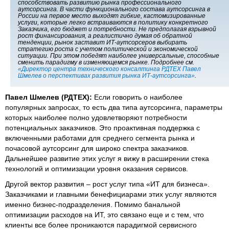
способствовать развитию рынка профессионального
аутсорсинга. В части функционального состава аутсорсинга в
России на первое место выходят гибкие, кастомизированные
услуги, которые легко встраиваются в политику конкретного
Заказчика, его бюджет и потребности. Не предполагая взрывной
рост финансирования, а реалистично думая об обратной
тенденции, рынок заставит ИТ-аутсорсеров выбирать
стратегию роста с учетом политической и экономической
ситуации. При этом победят наиболее универсальные, способные
сменить парадигму в изменяющемся рынке. Подробнее см.
«Директор центра технического консалтинга РДТЕХ Павел
Шмелев о перспективах развития рынка ИТ-аутсорсинга»
.
Павел Шмелев (РДТЕХ):
Если говорить о наиболее
популярных запросах, то есть два типа аутсорсинга, параметры
которых наиболее полно удовлетворяют потребности
потенциальных заказчиков. Это проактивная поддержка с
включенными работами для среднего сегмента рынка и
почасовой аутсорсинг для широко спектра заказчиков.
Дальнейшее развитие этих услуг я вижу в расширении стека
технологий и оптимизации уровня оказания сервисов.
Другой вектор развития – рост услуг типа «ИТ для бизнеса».
Заказчиками и главными бенефициарами этих услуг являются
именно бизнес-подразделения. Помимо банальной
оптимизации расходов на ИТ, это связано еще и с тем, что
клиенты все более проникаются парадигмой сервисного