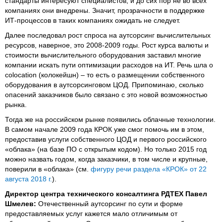
стандарты интересуют специалистов, и до сих пор не во всех
компаниях они внедрены. Значит, прозрачности в поддержке
ИТ-процессов в таких компаниях ожидать не следует.
Далее последовал рост спроса на аутсорсинг вычислительных
ресурсов, наверное, это 2008-2009 годы. Рост курса валюты и
стоимости вычислительного оборудования заставил многие
компании искать пути оптимизации расходов на ИТ. Речь шла о
сolocation (колокейшн) – то есть о размещении собственного
оборудования в аутсорсинговом ЦОД. Припоминаю, сколько
опасений заказчиков было связано с это новой возможностью
рынка.
Тогда же на российском рынке появились облачные технологии.
В самом начале 2009 года КРОК уже смог помочь им в этом,
предоставив услуги собственного ЦОД и первого российского
«облака» (на базе ПО с открытым кодом). Но только 2015 год
можно назвать годом, когда заказчики, в том числе и крупные,
поверили в «облака» (см.
фигуру речи раздела «КРОК» от 22
августа 2018 г.
).
Директор центра технического консалтинга РДТЕХ Павел
Шмелев:
Отечественный аутсорсинг по сути и форме
предоставляемых услуг кажется мало отличимым от