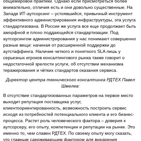
общемировой практики. Однако если присмотреться более
внимательно, отличия есть и они довольно существенные. На
Западе ИТ-аутсорсинг – устоявшийся, привычный инструмент
эффективного администрирования инфраструктуры, эта услуга
стандартизована. В России же услуга все еще продолжает быть
аморфной и плохо поддающейся стандартизации. Под
аутсорсингом администрирования у нас понимают совершенно
разные вещи: начиная от расширенной поддержки до
аутстаффинга. Наличие четкого и понятного SLA лишь у
серьезных игроков консалтингового рынка также говорит о
недостаточной зрелости услуги, об отсутствии механизма
тиражирования и чётких стандартов оказания сервиса.
Директор центра технического консалтинга РДТЕХ Павел
Шмелев:
В отсутствие стандартизованных параметров на первое место
выходит репутация поставщика услуг,
клиентоориентированность, возможность построить сервис
исходя из потребностей потенциального клиента и его бизнес-
процесса. Растет роль человеческого фактора – доверия к
аутсорсеру, его опыту, компетенции и репутации на рынке. Это
именно то, чем славен РДТЕХ. По своему опыту могу сказать,
что главным сдерживающим фактором для внедрения