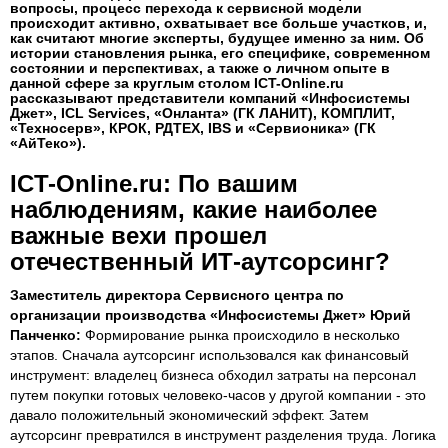
вопросы, процесс перехода к сервисной модели
происходит активно, охватывает все больше участков, и,
как считают многие эксперты, будущее именно за ним. Об
истории становления рынка, его специфике, современном
состоянии и перспективах, а также о личном опыте в
данной сфере за круглым столом ICT-Online.ru
рассказывают представители компаний «Инфосистемы
Джет», ICL Services, «Онланта» (ГК ЛАНИТ), КОМПЛИТ,
«Техносерв», КРОК, РДТЕХ, IBS и «Сервионика» (ГК
«АйТеко»).
ICT-
Online.
ru: По вашим
наблюдениям, какие наиболее
важные вехи прошел
отечественный ИТ-аутсорсинг?
Заместитель директора Сервисного центра по
организации производства «Инфосистемы Джет»
Юрий
Панченко:
Формирование рынка происходило в несколько
этапов. Сначала аутсорсинг использовался как финансовый
инструмент: владелец бизнеса обходил затраты на персонал
путем покупки готовых человеко-часов у другой компании - это
давало положительный экономический эффект. Затем
аутсорсинг превратился в инструмент разделения труда. Логика