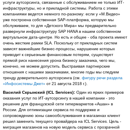
услуги аутсорсинга, связанные с обслуживанием не только ИТ-
инфраструктуры, но и прикладной системы. Работа с этими
компаниями ведется немного по-разному: если у «М.Видео»
уже построена собственная SAP-платформа, которую мы
обслуживаем, то для «Детского Мира» мы предварительно
развернули инфраструктуру SAP HANA в нашем собственном
виртуальном дата-центре. Но есть и общее - оба проекта имеют
очень жесткие рамки SLA. Поскольку от прикладных систем
зависят важнейшие бизнес-процессы, нарушение которых
приводит к серьезным финансовым потерям, существует
прямой риск нанесения урона бизнесу заказчика, чего мы,
конечно, не можем допустить. Выстраивая партнерские
отношения с нашими заказчиками, многие годы мы следуем
тренду доверительного аутсорсинга (см.
фигуру речи раздела
«Инфосистемы Джет»
от 21 августа 2018 г.).
Василий Скрынский (ICL Services):
Один из ярких примеров
оказания услуг по ИТ-аутсорсингу в нашей компании - это
решение для французской сети гипермаркетов «Ашан» в
России. Для оптимизации сервиса по поддержке и
сопровождению зоны самообслуживания в магазинах клиент
решил заменить текущего провайдера на ICL Services. Цель -
миграция магазинов на новую модель сервиса с прозрачной