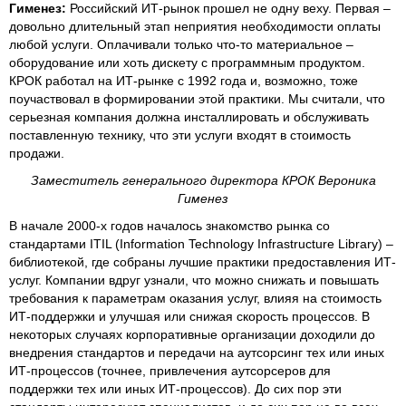
Гименез:
Российский ИТ-рынок прошел не одну веху. Первая –
довольно длительный этап неприятия необходимости оплаты
любой услуги. Оплачивали только что-то материальное –
оборудование или хоть дискету с программным продуктом.
КРОК работал на ИТ-рынке с 1992 года и, возможно, тоже
поучаствовал в формировании этой практики. Мы считали, что
серьезная компания должна инсталлировать и обслуживать
поставленную технику, что эти услуги входят в стоимость
продажи.
Заместитель генерального директора КРОК Вероника
Гименез
В начале 2000-х годов началось знакомство рынка со
стандартами ITIL (Information Technology Infrastructure Library) –
библиотекой, где собраны лучшие практики предоставления ИТ-
услуг. Компании вдруг узнали, что можно снижать и повышать
требования к параметрам оказания услуг, влияя на стоимость
ИТ-поддержки и улучшая или снижая скорость процессов. В
некоторых случаях корпоративные организации доходили до
внедрения стандартов и передачи на аутсорсинг тех или иных
ИТ-процессов (точнее, привлечения аутсорсеров для
поддержки тех или иных ИТ-процессов). До сих пор эти