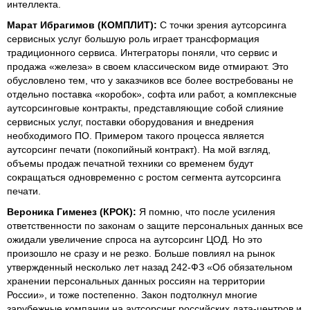
интеллекта.
Марат Ибрагимов (КОМПЛИТ):
С точки зрения аутсорсинга
сервисных услуг большую роль играет трансформация
традиционного сервиса. Интеграторы поняли, что сервис и
продажа «железа» в своем классическом виде отмирают. Это
обусловлено тем, что у заказчиков все более востребованы не
отдельно поставка «коробок», софта или работ, а комплексные
аутсорсинговые контракты, представляющие собой слияние
сервисных услуг, поставки оборудования и внедрения
необходимого ПО. Примером такого процесса является
аутсорсинг печати (покопийный контракт). На мой взгляд,
объемы продаж печатной техники со временем будут
сокращаться одновременно с ростом сегмента аутсорсинга
печати.
Вероника Гименез (КРОК):
Я помню, что после усиления
ответственности по законам о защите персональных данных все
ожидали увеличение спроса на аутсорсинг ЦОД. Но это
произошло не сразу и не резко. Больше повлиял на рынок
утвержденный несколько лет назад 242-ФЗ «Об обязательном
хранении персональных данных россиян на территории
России», и тоже постепенно. Закон подтолкнул многие
зарубежные компании на аутсорсинг российских дата-центров и