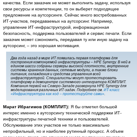
качества. Если заказчик не может выполнить задачу, используя
свои ресурсы и компетенции, то он выберет подходящее
предложение на аутсорсинге. Сейчас много востребованных
ИТ-участков, передаваемых на аутсорсинг. Например,
управление ИТ-инфраструктурой, информационная
безопасность, поддержка пользователей и сервис печати. Если
заказчик может сэкономить, передавая ту или иную задачу на
аутсорсинг, – это хорошая мотивация.
Два года назад в мире ИТ появилась первая платформа для
построения компонуемой инфраструктуры – HPE Synergy. В ней в
едином шасси собраны серверы высокой плотности, внутренние
системы хранения данных, сетевые модули, а также блоки
питания, охлаждения и средства управления всей
инфраструктурой. Специалисты могут протестировать
платформу в демоцентре системного интегратора КОМПЛИТ.
Компания первой на Северо-Западе развернула HPE Synergy для
моделирования различных ИТ-задач. Подробнее см.
ИТ-класс
«Инфраструктура как код – протестируйте сами»
.
Марат Ибрагимов (КОМПЛИТ):
Я бы отметил большой
интерес именно к аутсорсингу технической поддержки ИТ-
инфраструктуры печатной техники и пользователей.
Обслуживание этих участков не только максимально
непрофильный, но и наиболее рутинный процесс. А объем