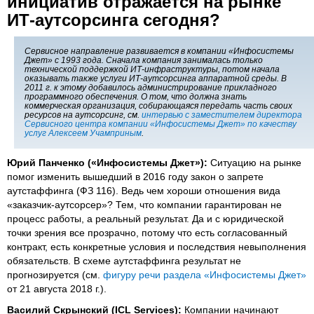
инициатив отражается на рынке
ИТ-аутсорсинга сегодня?
Сервисное направление развивается в компании «Инфосистемы
Джет» с 1993 года. Сначала компания занималась только
технической поддержкой ИТ-инфраструктуры, потом начала
оказывать также услуги ИТ-аутсорсинга аппаратной среды. В
2011 г. к этому добавилось администрирование прикладного
программного обеспечения. О том, что должна знать
коммерческая организация, собирающаяся передать часть своих
ресурсов на аутсорсинг, см.
интервью с заместителем директора
Сервисного центра компании «Инфосистемы Джет» по качеству
услуг Алексеем Учамприным
.
Юрий Панченко («Инфосистемы Джет»):
Ситуацию на рынке
помог изменить вышедший в 2016 году закон о запрете
аутстаффинга (ФЗ 116). Ведь чем хороши отношения вида
«заказчик-аутсорсер»? Тем, что компании гарантирован не
процесс работы, а реальный результат. Да и с юридической
точки зрения все прозрачно, потому что есть согласованный
контракт, есть конкретные условия и последствия невыполнения
обязательств. В схеме аутстаффинга результат не
прогнозируется (см.
фигуру речи раздела «Инфосистемы Джет»
от 21 августа 2018 г.).
Василий Скрынский (ICL Services):
Компании начинают