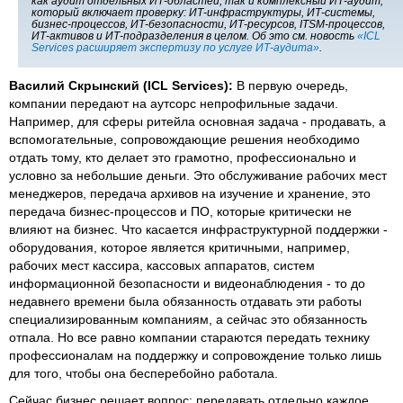
как аудит отдельных ИТ-областей, так и комплексный ИТ-аудит,
который включает проверку: ИТ-инфраструктуры, ИТ-системы,
бизнес-процессов, ИТ-безопасности, ИТ-ресурсов, ITSM-процессов,
ИТ-активов и ИТ-подразделения в целом. Об это см. новость
«ICL
Services расширяет экспертизу по услуге ИТ-аудита»
.
Василий Скрынский (ICL Services):
В первую очередь,
компании передают на аутсорс непрофильные задачи.
Например, для сферы ритейла основная задача - продавать, а
вспомогательные, сопровождающие решения необходимо
отдать тому, кто делает это грамотно, профессионально и
условно за небольшие деньги. Это обслуживание рабочих мест
менеджеров, передача архивов на изучение и хранение, это
передача бизнес-процессов и ПО, которые критически не
влияют на бизнес. Что касается инфраструктурной поддержки -
оборудования, которое является критичными, например,
рабочих мест кассира, кассовых аппаратов, систем
информационной безопасности и видеонаблюдения - то до
недавнего времени была обязанность отдавать эти работы
специализированным компаниям, а сейчас это обязанность
отпала. Но все равно компании стараются передать технику
профессионалам на поддержку и сопровождение только лишь
для того, чтобы она бесперебойно работала.
Сейчас бизнес решает вопрос: передавать отдельно каждое