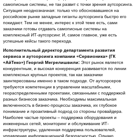
самописные системы, не так развит с точки зрения аутсорсинга.
Ситуация неоднозначная: только что обосновавшиеся на
российском рынке западные гиганты аутсорсинга быстро его
покидают. Тем не менее, интерес к этой теме есть, сами
заказчики готовы отдавать самописные системы на
комплексный ИТ-аутсорсинг. И, самое главное, уже есть
успешные кейсы такого перехода.
Исполнительный директор департамента развития
сервиса и аутсорсинга компании «Сервионика» (ГК
«АйТеко») Георгий Мегрелишвили:
Этот рынок является
конкурентным, и высокая конкуренция развивается по линии
комплексных крупных проектов, так как заказчики
заинтересованы именно в таком подходе. От аутсорсеров
требуются компетенции в управлении масштабными,
геораспределенными проектами, связанными с поддержкой
разных бизнесов заказчика. Необходимы максимальная
включенность в бизнес-процессы заказчика, их глубокое
понимание и проактивный подход со стороны провайдера.
Наиболее частые проекты – поддержка оборудования и
инженерных сетей, мониторинг и обслуживание ИТ-
инфраструктуры, удаленная поддержка пользователей,
управление информационной безопасностью. Однако,