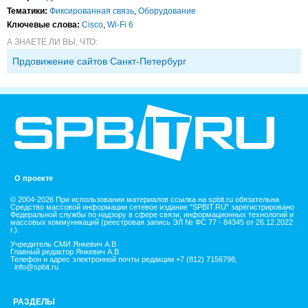
Тематики:
Фиксированная связь
,
Оборудование
Ключевые слова:
Cisco
,
Wi-Fi 6
А ЗНАЕТЕ ЛИ ВЫ, ЧТО:
Прдовижение сайтов Санкт-Петербург
О проекте
© 2004-2026 При использовании материалов ссылка на spbit.ru обязательна
Средство массовой информации сетевое издание "SPBIT.RU" зарегистрировано
Федеральной службы по надзору в сфере связи, информационных технологий и
массовых коммуникаций (реестровая запись ЭЛ № ФС 77 - 84345 от 26.12.2022
г.).
Учредитель СМИ Янкевич А.В
Главный редактор Янкевич А.В
Телефон и адрес электронной почты редакции +7 (812) 7156798,
info@spbit.ru
РАЗДЕЛЫ