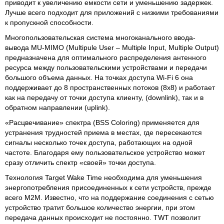
приводит к увеличению емкости сети и уменьшению задержек.
Лучше всего подходит для приложений с низкими требованиями
к пропускной способности.
Многопользовательская система многоканального ввода-
вывода MU-MIMO (Multipule User – Multiple Input, Multiple Output)
предназначена для оптимального распределения антенного
ресурса между пользовательскими устройствами и передачи
большого объема данных. На точках доступа Wi-Fi 6 она
поддерживает до 8 пространственных потоков (8x8) и работает
как на передачу от точки доступа клиенту, (downlink), так и в
обратном направлении (uplink).
«Расцвечивание» спектра (BSS Coloring) применяется для
устранения трудностей приема в местах, где пересекаются
сигналы несколько точек доступа, работающих на одной
частоте. Благодаря ему пользовательское устройство может
сразу отличить спектр «своей» точки доступа.
Технология Target Wake Time необходима для уменьшения
энергопотребления присоединенных к сети устройств, прежде
всего M2M. Известно, что на поддержание соединения с сетью
устройство тратит большое количество энергии, при этом
передача данных происходит не постоянно. TWT позволит