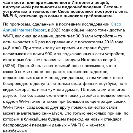
частности, для промышленного Интернета вещей,
виртуальной реальности и видеонаблюдения. Сетевые
устройства и технологии Cisco позволяют построить сеть
Wi-Fi 6, отвечающую самым высоким требованиям.
По прогнозам, сделанным в последнем исследовании
Cisco
Annual Internet Report
, к 2023 году общее число точек доступа
Wi-Fi, включая домашние, достигнет 30,8 млн устройств – то
есть вырастет в 6 раз по сравнению с показателем 2018 года
(4,8 млн). При этом к тому же времени в стране будет
насчитываться почти 900 млн подключенных к сети устройств,
из которых больше половины – модули Интернета вещей
(M2M). Простой пользовательский опыт показывает, что в
каждой семье постоянно растет количество гаджетов,
подключенных к сетям передачи данных, в том числе к точке
беспроводного доступа: не только смартфоны и ноутбуки, но и
видеокамеры, датчики «умного дома», ТВ-приставки и многое
другое. При большом скоплении таких устройств, подключенных
к одной Wi-Fi точке, а также при большой концентрации самих
Wi-Fi точек, создающих друг другу помехи, качество связи
может значительно снижаться. Это только несколько причин, по
которым в ближайшем будущем переход на новый стандарт
беспроводной передачи данных – Wi-Fi 6 – кажется
неизбежным.