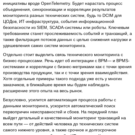
инициативы вроде OpenTelemetry. Будет нарастать процесс
объединения, синхронизации и корреляции результатов
мониторинга разных технических систем, будь то DCIM для
ЦОДов, ИТ-инфраструктура, события информационной
безопасности из SIEM, SCADA-системы или роботы. Ключевым
требованием станет прослеживаемость событий и транзакций, а
также фильтрация потоков данных с целью снижения нагрузки и
удешевления самих систем мониторинга.
Отдельно стоит выделить связь технического мониторинга с
бизнес-процессами. Речь идет об интеграции с BPM— и BPMS-
системами и корреляции с бизнес-метриками как с точки зрения
производства продукции, так и с точки зрения взаимодействия.
Хотя отдельные примеры такого подхода уже есть у многих
заказчиков, в ближайшее время мы будем наблюдать
расширение этого опыта на весь рынок.
Безусловно, усилится автоматизация процесса работы с
данными мониторинга, ускорится автоматический поиск
первопричин неисправностей и сбоев. На передний план
выйдет детальный и качественный мониторинг транзакций на
всем пути — от действий человека до технических систем
самого нижнего уровня, а также срочное и долгосрочное