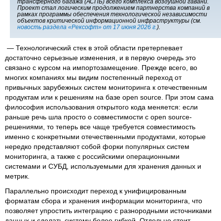
трансферного багажа (АСПБ) всего комплекса воздушной гавани.
Проект стал логическим продолжением партнерства компаний в
рамках программы обеспечения технологической независимости
объектов критической информационной инфраструктуры (см.
новость раздела «Рексофт» от 17 июня 2026 г.
).
— Технологический стек в этой области претерпевает
достаточно серьезные изменения, и в первую очередь это
связано с курсом на импортозамещение. Прежде всего, во
многих компаниях мы видим постепенный переход от
привычных зарубежных систем мониторинга к отечественным
продуктам или к решениям на базе open source. При этом сама
философия использования открытого кода меняется: если
раньше речь шла просто о совместимости с open source-
решениями, то теперь все чаще требуется совместимость
именно с конкретными отечественными продуктами, которые
нередко представляют собой форки популярных систем
мониторинга, а также с российскими операционными
системами и СУБД, используемыми для хранения данных и
метрик.
Параллельно происходит переход к унифицированным
форматам сбора и хранения информации мониторинга, что
позволяет упростить интеграцию с разнородными источниками
данных и сделать систему более гибкой. Отдельно стоит