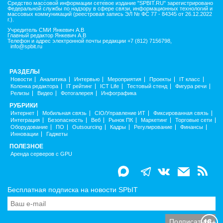
Средство массовой информации сетевое издание "SPBIT.RU" зарегистрировано
Федеральной службы по надзору в сфере связи, информационных технологий и
массовых коммуникаций (реестровая запись ЭЛ № ФС 77 - 84345 от 26.12.2022
г.).
Учредитель СМИ Янкевич А.В
Главный редактор Янкевич А.В
Телефон и адрес электронной почты редакции +7 (812) 7156798,
info@spbit.ru
РАЗДЕЛЫ
Новости
Аналитика
Интервью
Мероприятия
Проекты
IT класс
Колонка редактора
IT рейтинг
ICT Life
Тестовый стенд
Фигура речи
Релизы
Видео
Фотогалерея
Инфографика
РУБРИКИ
Интернет
Мобильная связь
CIO/Управление ИТ
Фиксированная связь
Интеграция
Безопасность
Веб
Рынок ПК
Маркетинг
Торговые сети
Оборудование
ПО
Outsourcing
Кадры
Регулирование
Финансы
Инновации
Гаджеты
ПОЛЕЗНОЕ
Аренда серверов с GPU
Бесплатная подписка на новости SPbIT