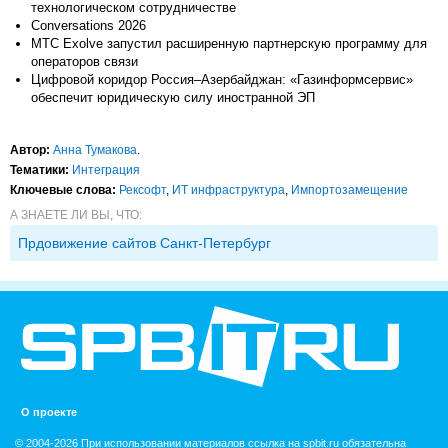
технологическом сотрудничестве
Conversations 2026
МТС Exolve запустил расширенную партнерскую программу для
операторов связи
Цифровой коридор Россия–Азербайджан: «Газинформсервис»
обеспечит юридическую силу иностранной ЭП
Автор:
Анна Тумакова
.
Тематики:
Интеграция
Ключевые слова:
Рексофт
,
ИТ инфраструктура
,
Импорто­замещение
А ЗНАЕТЕ ЛИ ВЫ, ЧТО:
Прдовижение сайтов Санкт-Петербург
О проекте
© 2004-2026 При использовании материалов ссылка на spbit.ru обязательна