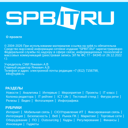
О проекте
© 2004-2026 При использовании материалов ссылка на spbit.ru обязательна
Средство массовой информации сетевое издание "SPBIT.RU" зарегистрировано
Федеральной службы по надзору в сфере связи, информационных технологий и
массовых коммуникаций (реестровая запись ЭЛ № ФС 77 - 84345 от 26.12.2022
г.).
Учредитель СМИ Янкевич А.В
Главный редактор Янкевич А.В
Телефон и адрес электронной почты редакции +7 (812) 7156798,
info@spbit.ru
РАЗДЕЛЫ
Новости
Аналитика
Интервью
Мероприятия
Проекты
IT класс
Колонка редактора
IT рейтинг
ICT Life
Тестовый стенд
Фигура речи
Релизы
Видео
Фотогалерея
Инфографика
РУБРИКИ
Интернет
Мобильная связь
CIO/Управление ИТ
Фиксированная связь
Интеграция
Безопасность
Веб
Рынок ПК
Маркетинг
Торговые сети
Оборудование
ПО
Outsourcing
Кадры
Регулирование
Финансы
Инновации
Гаджеты