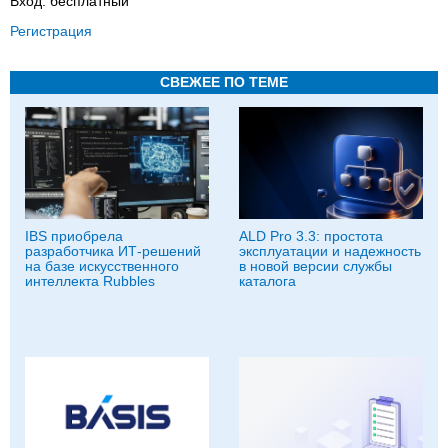
Вход: бесплатный
Регистрация
СВЕЖЕЕ ПО ТЕМЕ
IBS приобрела
ALD Pro 3.3: простота
разработчика ИТ-решений
эксплуатации и надежность
на базе искусственного
в новой версии службы
интеллекта Rubbles
каталога