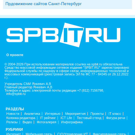
Прдовижение сайтов Санкт-Петербург
О проекте
© 2004-2026 При использовании материалов ссылка на spbit.ru обязательна
Средство массовой информации сетевое издание "SPBIT.RU" зарегистрировано
Федеральной службы по надзору в сфере связи, информационных технологий и
массовых коммуникаций (реестровая запись ЭЛ № ФС 77 - 84345 от 26.12.2022
г.).
Учредитель СМИ Янкевич А.В
Главный редактор Янкевич А.В
Телефон и адрес электронной почты редакции +7 (812) 7156798,
info@spbit.ru
РАЗДЕЛЫ
Новости
Аналитика
Интервью
Мероприятия
Проекты
IT класс
Колонка редактора
IT рейтинг
ICT Life
Тестовый стенд
Фигура речи
Релизы
Видео
Фотогалерея
Инфографика
РУБРИКИ
Интернет
Мобильная связь
CIO/Управление ИТ
Фиксированная связь