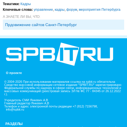
Тематики:
Кадры
Ключевые слова:
управление
,
кадры
,
форум
,
мероприятия Петербурга
А ЗНАЕТЕ ЛИ ВЫ, ЧТО:
Прдовижение сайтов Санкт-Петербург
О проекте
© 2004-2026 При использовании материалов ссылка на spbit.ru обязательна
Средство массовой информации сетевое издание "SPBIT.RU" зарегистрировано
Федеральной службы по надзору в сфере связи, информационных технологий и
массовых коммуникаций (реестровая запись ЭЛ № ФС 77 - 84345 от 26.12.2022
г.).
Учредитель СМИ Янкевич А.В
Главный редактор Янкевич А.В
Телефон и адрес электронной почты редакции +7 (812) 7156798,
info@spbit.ru
РАЗДЕЛЫ