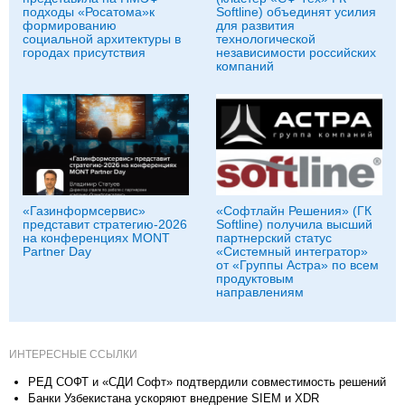
подходы «Росатома»к
Softline) объединят усилия
формированию
для развития
социальной архитектуры в
технологической
городах присутствия
независимости российских
компаний
«Газинформсервис»
«Софтлайн Решения» (ГК
представит стратегию-2026
Softline) получила высший
на конференциях MONT
партнерский статус
Partner Day
«Системный интегратор»
от «Группы Астра» по всем
продуктовым
направлениям
ИНТЕРЕСНЫЕ ССЫЛКИ
РЕД СОФТ и «СДИ Софт» подтвердили совместимость решений
Банки Узбекистана ускоряют внедрение SIEM и XDR