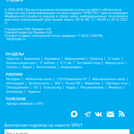
О проекте
© 2004-2026 При использовании материалов ссылка на spbit.ru обязательна
Средство массовой информации сетевое издание "SPBIT.RU" зарегистрировано
Федеральной службы по надзору в сфере связи, информационных технологий и
массовых коммуникаций (реестровая запись ЭЛ № ФС 77 - 84345 от 26.12.2022
г.).
Учредитель СМИ Янкевич А.В
Главный редактор Янкевич А.В
Телефон и адрес электронной почты редакции +7 (812) 7156798,
info@spbit.ru
РАЗДЕЛЫ
Новости
Аналитика
Интервью
Мероприятия
Проекты
IT класс
Колонка редактора
IT рейтинг
ICT Life
Тестовый стенд
Фигура речи
Релизы
Видео
Фотогалерея
Инфографика
РУБРИКИ
Интернет
Мобильная связь
CIO/Управление ИТ
Фиксированная связь
Интеграция
Безопасность
Веб
Рынок ПК
Маркетинг
Торговые сети
Оборудование
ПО
Outsourcing
Кадры
Регулирование
Финансы
Инновации
Гаджеты
ПОЛЕЗНОЕ
Аренда серверов с GPU
Бесплатная подписка на новости SPbIT