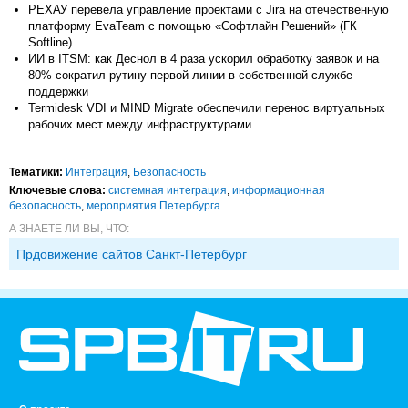
РЕХАУ перевела управление проектами с Jira на отечественную
платформу EvaTeam с помощью «Софтлайн Решений» (ГК
Softline)
ИИ в ITSM: как Деснол в 4 раза ускорил обработку заявок и на
80% сократил рутину первой линии в собственной службе
поддержки
Termidesk VDI и MIND Migrate обеспечили перенос виртуальных
рабочих мест между инфраструктурами
Тематики:
Интеграция
,
Безопасность
Ключевые слова:
системная интеграция
,
информационная
безопасность
,
мероприятия Петербурга
А ЗНАЕТЕ ЛИ ВЫ, ЧТО:
Прдовижение сайтов Санкт-Петербург