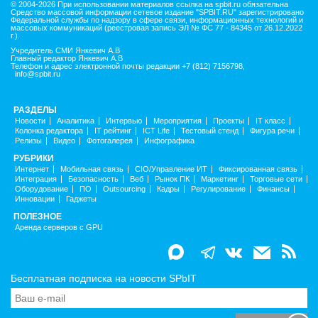
© 2004-2026 При использовании материалов ссылка на spbit.ru обязательна
Средство массовой информации сетевое издание "SPBIT.RU" зарегистрировано
Федеральной службы по надзору в сфере связи, информационных технологий и
массовых коммуникаций (реестровая запись ЭЛ № ФС 77 - 84345 от 26.12.2022
г.).
Учредитель СМИ Янкевич А.В
Главный редактор Янкевич А.В
Телефон и адрес электронной почты редакции +7 (812) 7156798,
info@spbit.ru
РАЗДЕЛЫ
Новости
Аналитика
Интервью
Мероприятия
Проекты
IT класс
Колонка редактора
IT рейтинг
ICT Life
Тестовый стенд
Фигура речи
Релизы
Видео
Фотогалерея
Инфографика
РУБРИКИ
Интернет
Мобильная связь
CIO/Управление ИТ
Фиксированная связь
Интеграция
Безопасность
Веб
Рынок ПК
Маркетинг
Торговые сети
Оборудование
ПО
Outsourcing
Кадры
Регулирование
Финансы
Инновации
Гаджеты
ПОЛЕЗНОЕ
Аренда серверов с GPU
Бесплатная подписка на новости SPbIT