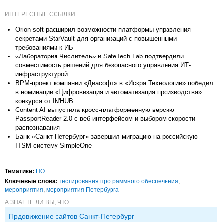
ИНТЕРЕСНЫЕ ССЫЛКИ
Orion soft расширил возможности платформы управления
секретами StarVault для организаций с повышенными
требованиями к ИБ
«Лаборатория Числитель» и SafeTech Lab подтвердили
совместимость решений для безопасного управления ИТ-
инфраструктурой
BPM-проект компании «Диасофт» в «Искра Технологии» победил
в номинации «Цифровизация и автоматизация производства»
конкурса от IN'HUB
Content AI выпустила кросс-платформенную версию
PassportReader 2.0 с веб-интерфейсом и выбором скорости
распознавания
Банк «Санкт-Петербург» завершил миграцию на российскую
ITSM-систему SimpleOne
Тематики:
ПО
Ключевые слова:
тестирования программного обеспечения
,
мероприятия
,
мероприятия Петербурга
А ЗНАЕТЕ ЛИ ВЫ, ЧТО:
Прдовижение сайтов Санкт-Петербург