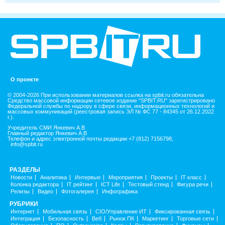
О проекте
© 2004-2026 При использовании материалов ссылка на spbit.ru обязательна
Средство массовой информации сетевое издание "SPBIT.RU" зарегистрировано
Федеральной службы по надзору в сфере связи, информационных технологий и
массовых коммуникаций (реестровая запись ЭЛ № ФС 77 - 84345 от 26.12.2022
г.).
Учредитель СМИ Янкевич А.В
Главный редактор Янкевич А.В
Телефон и адрес электронной почты редакции +7 (812) 7156798,
info@spbit.ru
РАЗДЕЛЫ
Новости
Аналитика
Интервью
Мероприятия
Проекты
IT класс
Колонка редактора
IT рейтинг
ICT Life
Тестовый стенд
Фигура речи
Релизы
Видео
Фотогалерея
Инфографика
РУБРИКИ
Интернет
Мобильная связь
CIO/Управление ИТ
Фиксированная связь
Интеграция
Безопасность
Веб
Рынок ПК
Маркетинг
Торговые сети