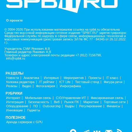
О проекте
© 2004-2026 При использовании материалов ссылка на spbit.ru обязательна
Средство массовой информации сетевое издание "SPBIT.RU" зарегистрировано
Федеральной службы по надзору в сфере связи, информационных технологий и
массовых коммуникаций (реестровая запись ЭЛ № ФС 77 - 84345 от 26.12.2022
г.).
Учредитель СМИ Янкевич А.В
Главный редактор Янкевич А.В
Телефон и адрес электронной почты редакции +7 (812) 7156798,
info@spbit.ru
РАЗДЕЛЫ
Новости
Аналитика
Интервью
Мероприятия
Проекты
IT класс
Колонка редактора
IT рейтинг
ICT Life
Тестовый стенд
Фигура речи
Релизы
Видео
Фотогалерея
Инфографика
РУБРИКИ
Интернет
Мобильная связь
CIO/Управление ИТ
Фиксированная связь
Интеграция
Безопасность
Веб
Рынок ПК
Маркетинг
Торговые сети
Оборудование
ПО
Outsourcing
Кадры
Регулирование
Финансы
Инновации
Гаджеты
ПОЛЕЗНОЕ
Аренда серверов с GPU