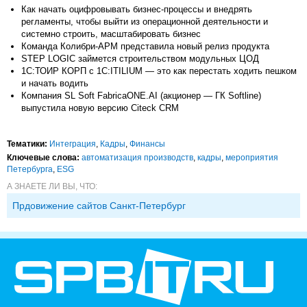
Как начать оцифровывать бизнес-процессы и внедрять
регламенты, чтобы выйти из операционной деятельности и
системно строить, масштабировать бизнес
Команда Колибри-АРМ представила новый релиз продукта
STEP LOGIC займется строительством модульных ЦОД
1С:ТОИР КОРП c 1С:ITILIUM — это как перестать ходить пешком
и начать водить
Компания SL Soft FabricaONE.AI (акционер — ГК Softline)
выпустила новую версию Citeck CRM
Тематики:
Интеграция
,
Кадры
,
Финансы
Ключевые слова:
автоматизация производств
,
кадры
,
мероприятия
Петербурга
,
ESG
А ЗНАЕТЕ ЛИ ВЫ, ЧТО:
Прдовижение сайтов Санкт-Петербург