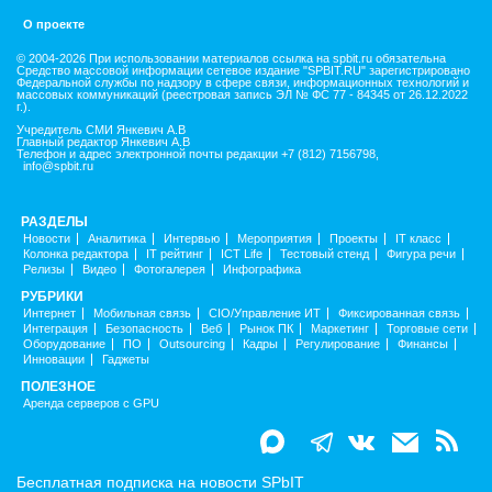
О проекте
© 2004-2026 При использовании материалов ссылка на spbit.ru обязательна
Средство массовой информации сетевое издание "SPBIT.RU" зарегистрировано
Федеральной службы по надзору в сфере связи, информационных технологий и
массовых коммуникаций (реестровая запись ЭЛ № ФС 77 - 84345 от 26.12.2022
г.).
Учредитель СМИ Янкевич А.В
Главный редактор Янкевич А.В
Телефон и адрес электронной почты редакции +7 (812) 7156798,
info@spbit.ru
РАЗДЕЛЫ
Новости
Аналитика
Интервью
Мероприятия
Проекты
IT класс
Колонка редактора
IT рейтинг
ICT Life
Тестовый стенд
Фигура речи
Релизы
Видео
Фотогалерея
Инфографика
РУБРИКИ
Интернет
Мобильная связь
CIO/Управление ИТ
Фиксированная связь
Интеграция
Безопасность
Веб
Рынок ПК
Маркетинг
Торговые сети
Оборудование
ПО
Outsourcing
Кадры
Регулирование
Финансы
Инновации
Гаджеты
ПОЛЕЗНОЕ
Аренда серверов с GPU
Бесплатная подписка на новости SPbIT