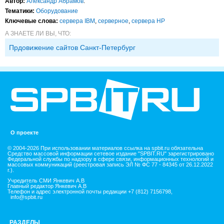
Автор:
Александр Абрамов
.
Тематики:
Оборудование
Ключевые слова:
сервера IBM
,
серверное
,
сервера HP
А ЗНАЕТЕ ЛИ ВЫ, ЧТО:
Прдовижение сайтов Санкт-Петербург
О проекте
© 2004-2026 При использовании материалов ссылка на spbit.ru обязательна
Средство массовой информации сетевое издание "SPBIT.RU" зарегистрировано
Федеральной службы по надзору в сфере связи, информационных технологий и
массовых коммуникаций (реестровая запись ЭЛ № ФС 77 - 84345 от 26.12.2022
г.).
Учредитель СМИ Янкевич А.В
Главный редактор Янкевич А.В
Телефон и адрес электронной почты редакции +7 (812) 7156798,
info@spbit.ru
РАЗДЕЛЫ