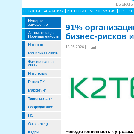
ВЫБРАТЬ
НОВОСТИ
АНАЛИТИКА
ИНТЕРВЬЮ
МЕРОПРИЯТИЯ
ПРОЕКТ
Импорто­
Замещение
91% организаци
Автоматизация
бизнес-рисков 
Промышленности
Интернет
13.05.2026 |
Мобильная связь
Фиксированная
связь
Интеграция
Рынок ПК
Маркетинг
Торговые сети
Оборудование
ПО
Outsourcing
Неподготовленность к угрозам
Кадры