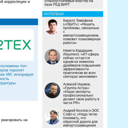
отказоустойчивый кластер на
ой корреляции и
базе РЕД ВИРТ
ИНТЕРВЬЮ
Кирилл Тимофеев
(«ОБИТ»): «Решить
проблемы, связанные
с
импортозамещением,
поможет планомерная
работа»
Никита Кардашин
(Naumen): «ИТ-сфера
сейчас остается
одним из немногих
половины топ-
драйверов повышения
эффективности
ров торопят
практически во всех
ие ИИ, игнорируя
секторах экономики»
ность
руктуры
Алексей Наумов,
«Группа Астра»:
«Наши эксперты
профессионально
делают свою работу в
части PR»
Андрей Козлов («ЭОС
Софт»): «Надо четко
понимать, что
 реагировать на
обратной дороги для
импортозамещения