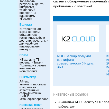
система обнаружения вторжений и
Карельский
ресурсный центр
проблемами с shadow-it.
цифровых
технологий
перешёл на
платформу
«Госвеб»
Вологда
Интерактивная
карта Вологды
объединила
гостиницы, кафе и
достопримечательности
для удобного
планирования
поездок
Псков
ROC Backup получил
К
сертификат
и
ИТ-холдинг Т1
перевел «Титан-
совместимости Яндекс
2
Полимер» в режим
360
п
налогового
т
мониторинга
И
Сыктывкар
Айтеко
автоматизировала
контроль за
аттестациями
сотрудников на
ИНТЕРЕСНЫЕ ССЫЛКИ
ЛУКОЙЛ-
Ухтанефтепереработка
Аналитика RED Security SOC: пол
Ненецкий округ
кибератаку