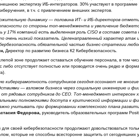
нешнюю экспертизу ИБ-интеграторов. 30% участвуют в программе 
иберучения, в т.ч. с привлечением внешних экспертов.
ложительную динамику — половина ИТ- и ИБ-директоров отмет
опасности со стороны топ-менеджмента и увеличение бюджето
ь у 17% компаний есть выделенная роль CISO в составе совета
о очень низкий показатель. Целенаправленный характер атак 
ибербезопасность обязательной частью бизнес-стратегии любо
ин,
Директор по развитию бизнеса К2 Кибербезопасность.
слепой зоне продолжает оставаться обучение персонала, в том чис
с либо отсутствует полностью или проводится очень редко и фор
а).
 киберграмотность сотрудников сегодня осознают не многие 
дствиями — взломом бизнеса через социальную инженерию и фи
 от рядовых сотрудников до CEO. Топ-менеджмент интересен х
льными полномочиями доступа к критической информации и фи
важно учитывать при формировании комплексного плана развити
астасия Федорова,
руководитель образовательных программ Positi
 для своей кибербезопасности продолжают довольствоваться толь
лом, которые не способны всесторонне защитить от сегодняшних у