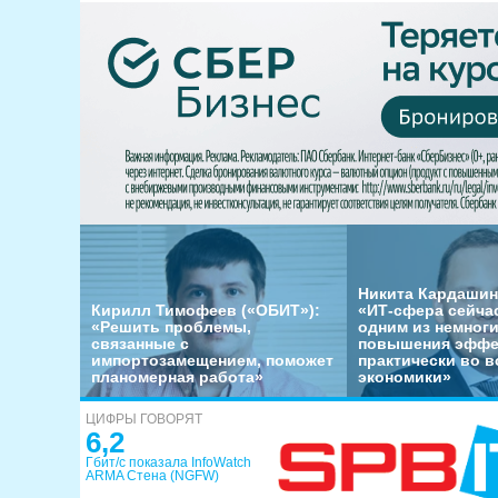
Никита Кардашин
Кирилл Тимофеев («ОБИТ»):
«ИТ-сфера сейча
«Решить проблемы,
одним из немног
связанные с
повышения эффе
импортозамещением, поможет
практически во в
планомерная работа»
экономики»
ЦИФРЫ ГОВОРЯТ
6,2
Гбит/с показала InfoWatch
ARMA Стена (NGFW)