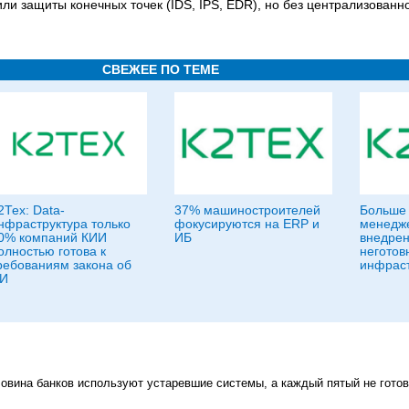
ли защиты конечных точек (IDS, IPS, EDR), но без централизованн
СВЕЖЕЕ ПО ТЕМЕ
2Тех: Data-
37% машиностроителей
Больше 
нфраструктура только
фокусируются на ERP и
менедже
0% компаний КИИ
ИБ
внедрен
олностью готова к
неготов
ребованиям закона об
инфраст
И
овина банков используют устаревшие системы, а каждый пятый не готов