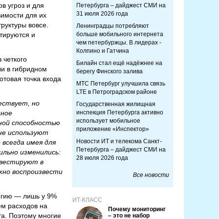
в угроз и для
Петербурга – дайджест СМИ на
31 июля 2026 года
имости для их
руктуры вовсе.
Ленинградцы потребляют
тируются и
больше мобильного интернета
чем петербуржцы. В лидерах -
Колпино и Гатчина
 четкого
Билайн стал ещё надёжнее на
ли в гибридном
берегу Финского залива
отовая точка входа
МТС Петербург улучшила связь
LTE в Петроградском районе
ествует, но
Государственная жилищная
нное
инспекция Петербурга активно
использует мобильное
ной способностью
приложение «Инспектор»
 не используют
Новости ИТ и телекома Санкт-
 всегда имея для
Петербурга – дайджест СМИ на
ильно изменились:
28 июля 2026 года
нвестируют в
жно воспроизвести
Все новости
егию — лишь у 9%
ИТ-КЛАСС
ем расходов на
Почему мониторинг
а. Поэтому многие
– это не набор