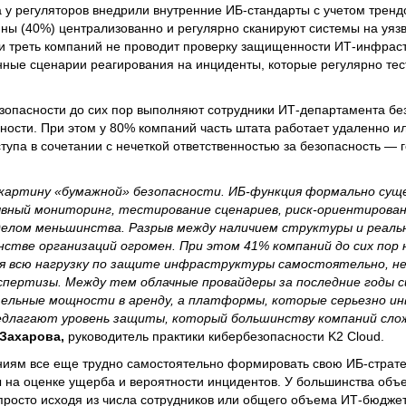
у регуляторов внедрили внутренние ИБ-стандарты с учетом трендо
ы (40%) централизованно и регулярно сканируют системы на уязв
и треть компаний не проводит проверку защищенности ИТ-инфраст
нные сценарии реагирования на инциденты, которые регулярно тес
опасности до сих пор выполняют сотрудники ИТ-департамента без
нности. При этом у 80% компаний часть штата работает удаленно и
упа в сочетании с нечеткой ответственностью за безопасность — г
артину «бумажной» безопасности. ИБ-функция формально сущ
ывный мониторинг, тестирование сценариев, риск-ориентирова
елом меньшинства. Разрыв между наличием структуры и реаль
нстве организаций огромен. При этом 41% компаний до сих пор
бя всю нагрузку по защите инфраструктуры самостоятельно, не
спертизы. Между тем облачные провайдеры за последние годы с
тельные мощности в аренду, а платформы, которые серьезно и
едлагают уровень защиты, который большинству компаний сло
Захарова,
руководитель практики кибербезопасности K2 Cloud.
ниям все еще трудно самостоятельно формировать свою ИБ-страт
ы на оценке ущерба и вероятности инцидентов. У большинства объ
росто исходя из числа сотрудников или общего объема ИТ-бюджет