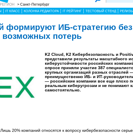
 РЕГИОН
> Санкт-Петербург
Ы
IT КЛАСС
КОЛОНКА РЕДАКТОРА
IT РЕЙТИНГ
ТЕСТОВЫЙ СТЕНД
РЕЛИЗ
й формируют ИБ-стратегию без
и возможных потерь
K2 Cloud, K2 Кибербезопасность и Positi
представили результаты масштабного и
киберустойчивости российских компани
опросе приняли участие 387 специалисто
крупных организаций разных отраслей 
преимущественно ИБ- и ИТ-руководители
— российские компании все еще плохо п
реальным киберугрозам и не понимают к
самостоятельно.
.
Лишь 20% компаний относятся к вопросу кибербезопасности серье