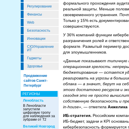
формального прохождения аудита 
Регулирование
реальной защиты. Меньше половин
своевременного устранения. Почт
Финансы
Только у 15% есть документирова
Web
совершенствуются.
Безопасность
У 36% компаний функции кибербез
Инновации
разграничения ролей и ответстве
формате. Размытый периметр дост
CIO/Управление
ИТ
для злоумышленников.
Гаджеты
«Данные показывают типичную к
операционная зрелость: непрер
Здоровье
бюджетирование — остается уд
Продвижение
реагировать на угрозы в больши
сайтов Санкт-
облака — а значит, берут на се
Петербург
этого достаточно ресурсов и эк
РЕГИОНЫ
сегодня это не просто вычисли
Ленобласть
собственную безопасность и пр
В Ленобласти
in-house»
, — отметила
Анжелика 
запустили
цифровую тропу
ИБ-стратегия.
Российским компа
для наблюдения за
зубрами от Т2
ИБ-бюджет, задачи и KPI основан
Великий Новгород
кибербезопасность формируется п