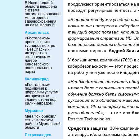
В Новгородской
продолжают ориентироваться на в
области внедрена
проводят регулярные пентесты и к
система
автоматизированного
мониторинга
«В прошлом году мы увидели по
здравоохранения
на базе Modus BI
повышение интереса к кибербез
текущий опрос показал, что лиш
Архангельск
формирования стратегии ИБ. Эт
«Ростелеком»
провел серию
бизнес-риски должны сделать к
турниров по игре
«БезОпасный
прокомментировал
Андрей Заик
интернет» в
экологическом
У большинства компаний (76%) в 
лагере
Кенозерского
кибербезопасности — этот процес
национального
парка
на работу или уже после инцидент
Калининград
«Необходимость повышать общую
«Ростелеком»
имеют дело с серьезными после
подключил к
цифровым услугам
обучение должно быть сквозным:
историческое
здание отеля под
руководители обладают максима
Калининградом
компании. ИБ-специфику важно 
Мурманск
руководителей»,
— отметила
Ан
МегаФон обновил
Positive Technologies.
сеть в Кольском
районе Мурманской
области
Средства защиты.
38% компаний
антивирус и/или базовым файерво
Петрозаводск