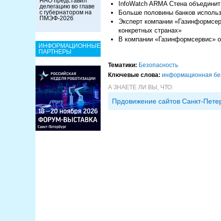
НАО представил
InfoWatch ARMA Стена объедини
делегацию во главе
Больше половины банков исполь
с губернатором на
ПМЭФ-2026
Эксперт компании «Газинформсерв
конкретных странах»
В компании «Газинформсервис» оц
ИНФОРМАЦИОННЫЕ
ПАРТНЕРЫ
Тематики:
Безопасность
Ключевые слова:
информационная бе
А ЗНАЕТЕ ЛИ ВЫ, ЧТО:
Прдовижение сайтов Санкт-Пете