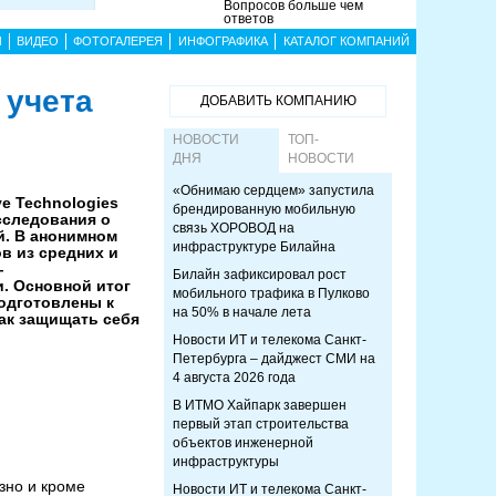
Вопросов больше чем
ответов
Ы
ВИДЕО
ФОТОГАЛЕРЕЯ
ИНФОГРАФИКА
КАТАЛОГ КОМПАНИЙ
 учета
ДОБАВИТЬ КОМПАНИЮ
НОВОСТИ
ТОП-
ДНЯ
НОВОСТИ
«Обнимаю сердцем» запустила
ve Technologies
брендированную мобильную
сследования о
связь ХОРОВОД на
й. В анонимном
инфраструктуре Билайна
в из средних и
—
Билайн зафиксировал рост
. Основной итог
мобильного трафика в Пулково
одготовлены к
на 50% в начале лета
ак защищать себя
Новости ИТ и телекома Санкт-
Петербурга – дайджест СМИ на
4 августа 2026 года
В ИТМО Хайпарк завершен
первый этап строительства
объектов инженерной
инфраструктуры
зно и кроме
Новости ИТ и телекома Санкт-