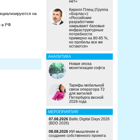
нет»
Кирилл Плещ (Группа
пециализируются на
«Борлас»):
«Российские
разработчики
ы в РФ
закрывают базовые
инфраструктурные
потребности
примерно на 80-85 %,
но пробелы все же
остаются»
АНАЛИТИКА
Новая эпоха
монетизации софта
Тарифы мобильной
связи оператора Т2
для жителей
Петербурга весной
2026 года
МЕРОПРИЯТИЯ
07.08.2026
Baltic Digital Days 2026
(BDD 2026)
08.08.2026
ИИ-мышление и
создание собственного проекта