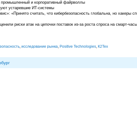
т промышленный и корпоративный файрволлы
зуют устаревшие ИТ-системы
ис»: «Принято считать, что кибербезопасность глобальна, но хакеры с
енили риски атак на цепочки поставок из-за роста спроса на смарт-час
зопасность
,
исследование рынка
,
Positive Technologies
,
К2Тех
рбург