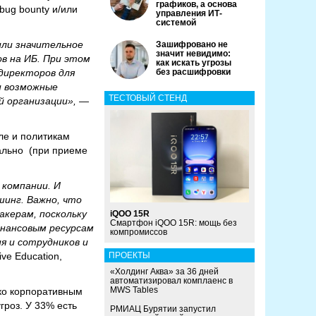
графиков, а основа
bug bounty и/или
управления ИТ-
системой
или значительное
Зашифровано не
значит невидимо:
в на ИБ. При этом
как искать угрозы
 директоров для
без расшифровки
и возможные
ТЕСТОВЫЙ СТЕНД
й организации»,
—
ле и политикам
мально (при приеме
компании. И
шинг. Важно, что
акерам, поскольку
iQOO 15R
Смартфон iQOO 15R: мощь без
нансовым ресурсам
компромиссов
я и сотрудников и
ve Education,
ПРОЕКТЫ
«Холдинг Аква» за 36 дней
автоматизировал комплаенс в
MWS Tables
ко корпоративным
гроз. У 33% есть
РМИАЦ Бурятии запустил