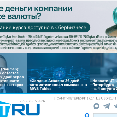
 (Naumen):
с остается
их драйверов
ктивности
«Холдинг Аква» за 36 дней
Новости ИТ и
сех секторах
автоматизировал комплаенс в
Петербурга 
MWS Tables
на 4 августа 
САНКТ-ПЕТЕРБУРГ
17.1
°
ЦБ
USD 81.41
7 АВГУСТА 2026