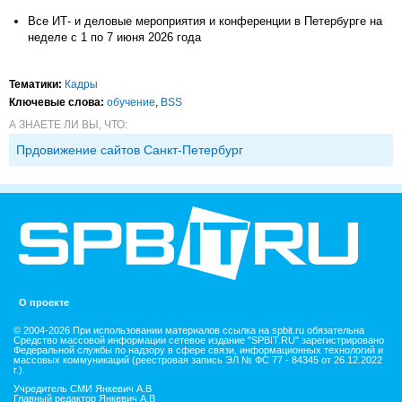
Все ИТ- и деловые мероприятия и конференции в Петербурге на
неделе с 1 по 7 июня 2026 года
Тематики:
Кадры
Ключевые слова:
обучение
,
BSS
А ЗНАЕТЕ ЛИ ВЫ, ЧТО:
Прдовижение сайтов Санкт-Петербург
О проекте
© 2004-2026 При использовании материалов ссылка на spbit.ru обязательна
Средство массовой информации сетевое издание "SPBIT.RU" зарегистрировано
Федеральной службы по надзору в сфере связи, информационных технологий и
массовых коммуникаций (реестровая запись ЭЛ № ФС 77 - 84345 от 26.12.2022
г.).
Учредитель СМИ Янкевич А.В
Главный редактор Янкевич А.В