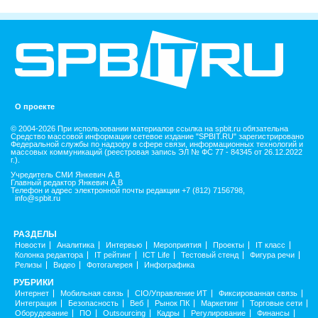
О проекте
© 2004-2026 При использовании материалов ссылка на spbit.ru обязательна
Средство массовой информации сетевое издание "SPBIT.RU" зарегистрировано
Федеральной службы по надзору в сфере связи, информационных технологий и
массовых коммуникаций (реестровая запись ЭЛ № ФС 77 - 84345 от 26.12.2022
г.).
Учредитель СМИ Янкевич А.В
Главный редактор Янкевич А.В
Телефон и адрес электронной почты редакции +7 (812) 7156798,
info@spbit.ru
РАЗДЕЛЫ
Новости
Аналитика
Интервью
Мероприятия
Проекты
IT класс
Колонка редактора
IT рейтинг
ICT Life
Тестовый стенд
Фигура речи
Релизы
Видео
Фотогалерея
Инфографика
РУБРИКИ
Интернет
Мобильная связь
CIO/Управление ИТ
Фиксированная связь
Интеграция
Безопасность
Веб
Рынок ПК
Маркетинг
Торговые сети
Оборудование
ПО
Outsourcing
Кадры
Регулирование
Финансы