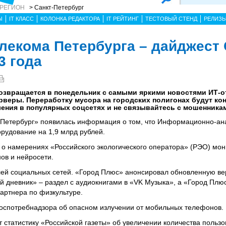
 РЕГИОН
> Санкт-Петербург
Ы
IT КЛАСС
КОЛОНКА РЕДАКТОРА
IT РЕЙТИНГ
ТЕСТОВЫЙ СТЕНД
РЕЛИЗ
елекома Петербурга – дайджест
3 года
озвращается в понедельник с самыми яркими новостями ИТ-о
рверы. Переработку мусора на городских полигонах будут к
ения в популярных соцсетях и не связывайтесь с мошенника
-Петербург» появилась информация о том, что Информационно-ан
орудование на 1,9 млрд рублей.
 о намерениях «Российского экологического оператора» (РЭО) мон
ов и нейросети.
лей социальных сетей. «Город Плюс» анонсировал обновленную в
й дневник» – раздел с аудиокнигами в «VK Музыка», а «Город Плюс
артнера по физкультуре.
оспотребнадзора об опасном излучении от мобильных телефонов.
т статистику «Российской газеты» об увеличении количества польз