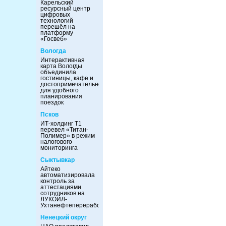
Карельский
ресурсный центр
цифровых
технологий
перешёл на
платформу
«Госвеб»
Вологда
Интерактивная
карта Вологды
объединила
гостиницы, кафе и
достопримечательности
для удобного
планирования
поездок
Псков
ИТ-холдинг Т1
перевел «Титан-
Полимер» в режим
налогового
мониторинга
Сыктывкар
Айтеко
автоматизировала
контроль за
аттестациями
сотрудников на
ЛУКОЙЛ-
Ухтанефтепереработка
Ненецкий округ