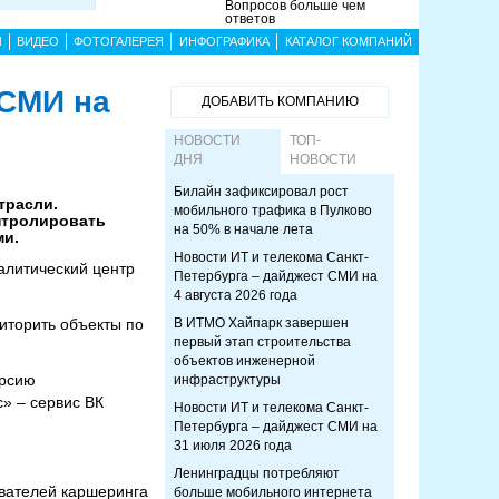
Вопросов больше чем
ответов
Ы
ВИДЕО
ФОТОГАЛЕРЕЯ
ИНФОГРАФИКА
КАТАЛОГ КОМПАНИЙ
 СМИ на
ДОБАВИТЬ КОМПАНИЮ
НОВОСТИ
ТОП-
ДНЯ
НОВОСТИ
Билайн зафиксировал рост
трасли.
мобильного трафика в Пулково
онтролировать
на 50% в начале лета
ми.
Новости ИТ и телекома Санкт-
алитический центр
Петербурга – дайджест СМИ на
4 августа 2026 года
иторить объекты по
В ИТМО Хайпарк завершен
первый этап строительства
объектов инженерной
ерсию
инфраструктуры
» – сервис ВК
Новости ИТ и телекома Санкт-
Петербурга – дайджест СМИ на
31 июля 2026 года
Ленинградцы потребляют
ователей каршеринга
больше мобильного интернета