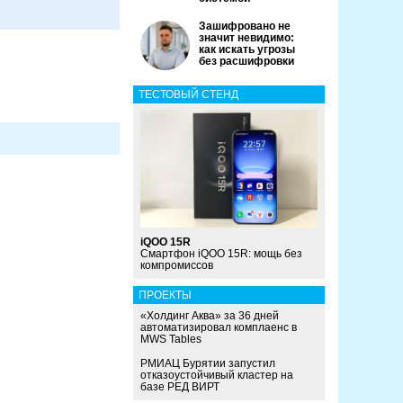
Зашифровано не
значит невидимо:
как искать угрозы
без расшифровки
ТЕСТОВЫЙ СТЕНД
iQOO 15R
Смартфон iQOO 15R: мощь без
компромиссов
ПРОЕКТЫ
«Холдинг Аква» за 36 дней
автоматизировал комплаенс в
MWS Tables
РМИАЦ Бурятии запустил
отказоустойчивый кластер на
базе РЕД ВИРТ