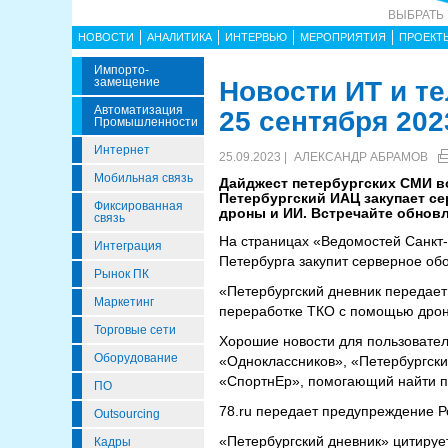
ВЫБРАТЬ
НОВОСТИ
АНАЛИТИКА
ИНТЕРВЬЮ
МЕРОПРИЯТИЯ
ПРОЕКТ
Импорто­
Замещение
Новости ИТ и т
Автоматизация
25 сентября 202
Промышленности
Интернет
25.09.2023 |
АЛЕКСАНДР АБРАМОВ
Мобильная связь
Дайджест петербургских СМИ в
Петербургский ИАЦ закупает се
Фиксированная
дроны и ИИ. Встречайте обновл
связь
На страницах «Ведомостей Санкт
Интеграция
Петербурга закупит серверное об
Рынок ПК
«Петербургский дневник передает
Маркетинг
переработке ТКО с помощью дрон
Торговые сети
Хорошие новости для пользовате
Оборудование
«Одноклассников», «Петербургски
«СпортнЕр», помогающий найти п
ПО
78.ru передает предупреждение Р
Outsourcing
«Петербургский дневник» цитируе
Кадры