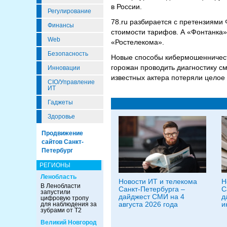
в России.
Регулирование
78.ru разбирается с претензиям
Финансы
стоимости тарифов. А «Фонтанка»
Web
«Ростелекома».
Безопасность
Новые способы кибермошенничеств
горожан проводить диагностику см
Инновации
известных актера потеряли целое
CIO/Управление
ИТ
Гаджеты
Здоровье
Продвижение
сайтов Санкт-
Петербург
РЕГИОНЫ
Ленобласть
Новости ИТ и телекома
Н
В Ленобласти
Санкт-Петербурга –
С
запустили
дайджест СМИ на 4
д
цифровую тропу
августа 2026 года
и
для наблюдения за
зубрами от Т2
Великий Новгород