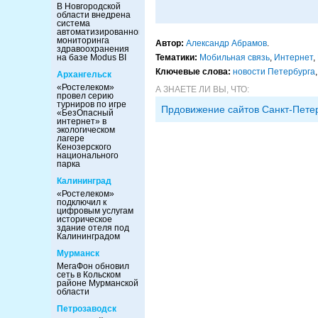
В Новгородской
области внедрена
система
автоматизированного
мониторинга
Автор:
Александр Абрамов
.
здравоохранения
на базе Modus BI
Тематики:
Мобильная связь
,
Интернет
,
Ключевые слова:
новости Петербурга
Архангельск
«Ростелеком»
А ЗНАЕТЕ ЛИ ВЫ, ЧТО:
провел серию
турниров по игре
Прдовижение сайтов Санкт-Пете
«БезОпасный
интернет» в
экологическом
лагере
Кенозерского
национального
парка
Калининград
«Ростелеком»
подключил к
цифровым услугам
историческое
здание отеля под
Калининградом
Мурманск
МегаФон обновил
сеть в Кольском
районе Мурманской
области
Петрозаводск