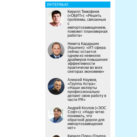
ИНТЕРВЬЮ
Кирилл Тимофеев
(«ОБИТ»): «Решить
проблемы, связанные
с
импортозамещением,
поможет планомерная
работа»
Никита Кардашин
(Naumen): «ИТ-сфера
сейчас остается
одним из немногих
драйверов повышения
эффективности
практически во всех
секторах экономики»
Алексей Наумов,
«Группа Астра»:
«Наши эксперты
профессионально
делают свою работу в
части PR»
Андрей Козлов («ЭОС
Софт»): «Надо четко
понимать, что
обратной дороги для
импортозамещения
нет»
Кирилл Плещ (Группа