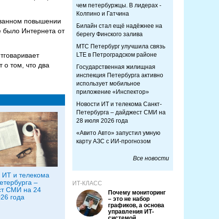
чем петербуржцы. В лидерах -
Колпино и Гатчина
ованном повышении
Билайн стал ещё надёжнее на
е было Интернета от
берегу Финского залива
МТС Петербург улучшила связь
тговаривает
LTE в Петроградском районе
 о том, что два
Государственная жилищная
инспекция Петербурга активно
использует мобильное
приложение «Инспектор»
Новости ИТ и телекома Санкт-
Петербурга – дайджест СМИ на
28 июля 2026 года
«Авито Авто» запустил умную
карту АЗС с ИИ-прогнозом
Все новости
 ИТ и телекома
етербурга –
ИТ-КЛАСС
т СМИ на 24
Почему мониторинг
26 года
– это не набор
графиков, а основа
управления ИТ-
системой