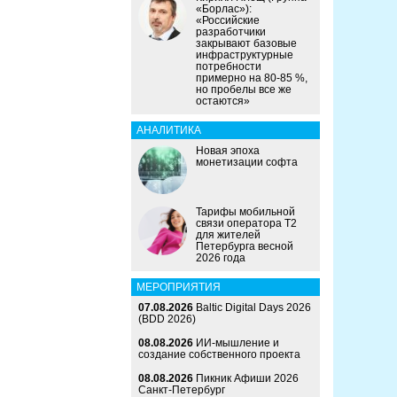
«Борлас»):
«Российские
разработчики
закрывают базовые
инфраструктурные
потребности
примерно на 80-85 %,
но пробелы все же
остаются»
АНАЛИТИКА
Новая эпоха
монетизации софта
Тарифы мобильной
связи оператора Т2
для жителей
Петербурга весной
2026 года
МЕРОПРИЯТИЯ
07.08.2026
Baltic Digital Days 2026
(BDD 2026)
08.08.2026
ИИ-мышление и
создание собственного проекта
08.08.2026
Пикник Афиши 2026
Санкт-Петербург