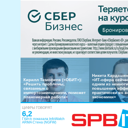
Никита Кардашин
Кирилл Тимофеев («ОБИТ»):
«ИТ-сфера сейча
«Решить проблемы,
одним из немног
связанные с
повышения эффе
импортозамещением, поможет
практически во в
планомерная работа»
экономики»
ЦИФРЫ ГОВОРЯТ
6,2
Гбит/с показала InfoWatch
ARMA Стена (NGFW)