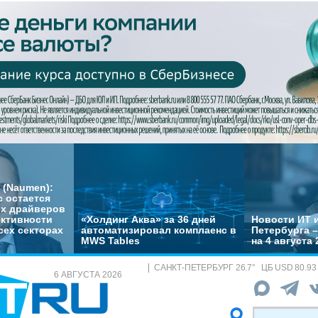
 (Naumen):
с остается
их драйверов
ктивности
«Холдинг Аква» за 36 дней
Новости ИТ и
сех секторах
автоматизировал комплаенс в
Петербурга 
MWS Tables
на 4 августа 
САНКТ-ПЕТЕРБУРГ
26.7
°
ЦБ
USD 80.93
6 АВГУСТА 2026