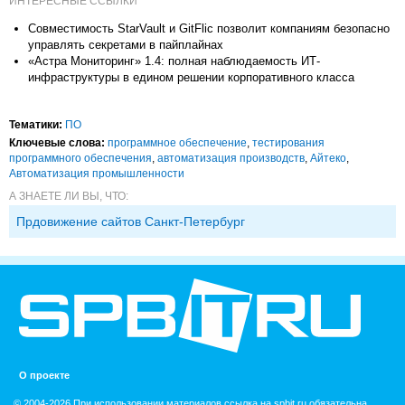
ИНТЕРЕСНЫЕ ССЫЛКИ
Совместимость StarVault и GitFlic позволит компаниям безопасно
управлять секретами в пайплайнах
«Астра Мониторинг» 1.4: полная наблюдаемость ИТ-
инфраструктуры в едином решении корпоративного класса
Тематики:
ПО
Ключевые слова:
программное обеспечение
,
тестирования
программного обеспечения
,
автоматизация производств
,
Айтеко
,
Автоматизация промышленности
А ЗНАЕТЕ ЛИ ВЫ, ЧТО:
Прдовижение сайтов Санкт-Петербург
О проекте
© 2004-2026 При использовании материалов ссылка на spbit.ru обязательна