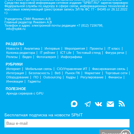
Средство массовой информации сетевое издание "SPBIT.RU" зарегистрировано
Федеральной службы по надзору в сфере связи, информационных технологий и
массовых коммуникаций (реестровая запись ЭЛ № ФС 77 - 84345 от 26.12.2022
г.).
Учредитель СМИ Янкевич А.В
Главный редактор Янкевич А.В
Телефон и адрес электронной почты редакции +7 (812) 7156798,
info@spbit.ru
РАЗДЕЛЫ
Новости
Аналитика
Интервью
Мероприятия
Проекты
IT класс
Колонка редактора
IT рейтинг
ICT Life
Тестовый стенд
Фигура речи
Релизы
Видео
Фотогалерея
Инфографика
РУБРИКИ
Интернет
Мобильная связь
CIO/Управление ИТ
Фиксированная связь
Интеграция
Безопасность
Веб
Рынок ПК
Маркетинг
Торговые сети
Оборудование
ПО
Outsourcing
Кадры
Регулирование
Финансы
Инновации
Гаджеты
ПОЛЕЗНОЕ
Аренда серверов с GPU
Бесплатная подписка на новости SPbIT