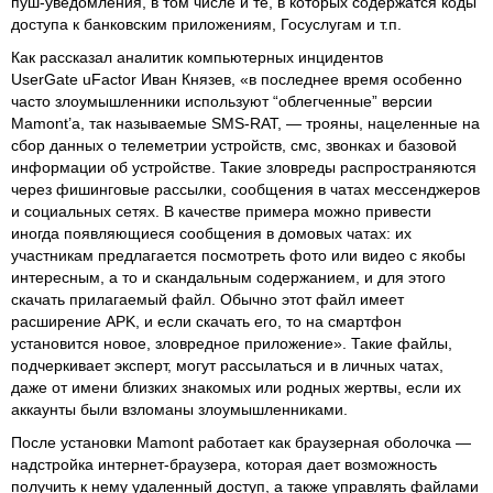
пуш‑уведомления, в том числе и те, в которых содержатся коды
доступа к банковским приложениям, Госуслугам и т.п.
Как рассказал аналитик компьютерных инцидентов
UserGate uFactor Иван Князев, «в последнее время особенно
часто злоумышленники используют “облегченные” версии
Mamont’а, так называемые SMS‑RAT, — трояны, нацеленные на
сбор данных о телеметрии устройств, смс, звонках и базовой
информации об устройстве. Такие зловреды распространяются
через фишинговые рассылки, сообщения в чатах мессенджеров
и социальных сетях. В качестве примера можно привести
иногда появляющиеся сообщения в домовых чатах: их
участникам предлагается посмотреть фото или видео с якобы
интересным, а то и скандальным содержанием, и для этого
скачать прилагаемый файл. Обычно этот файл имеет
расширение APK, и если скачать его, то на смартфон
установится новое, зловредное приложение». Такие файлы,
подчеркивает эксперт, могут рассылаться и в личных чатах,
даже от имени близких знакомых или родных жертвы, если их
аккаунты были взломаны злоумышленниками.
После установки Mamont работает как браузерная оболочка —
надстройка интернет-браузера, которая дает возможность
получить к нему удаленный доступ, а также управлять файлами