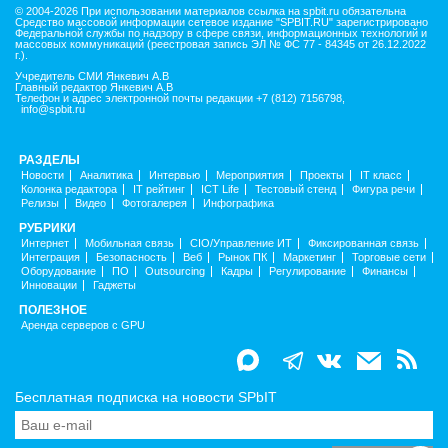
© 2004-2026 При использовании материалов ссылка на spbit.ru обязательна
Средство массовой информации сетевое издание "SPBIT.RU" зарегистрировано
Федеральной службы по надзору в сфере связи, информационных технологий и
массовых коммуникаций (реестровая запись ЭЛ № ФС 77 - 84345 от 26.12.2022
г.).
Учредитель СМИ Янкевич А.В
Главный редактор Янкевич А.В
Телефон и адрес электронной почты редакции +7 (812) 7156798,
info@spbit.ru
РАЗДЕЛЫ
Новости
Аналитика
Интервью
Мероприятия
Проекты
IT класс
Колонка редактора
IT рейтинг
ICT Life
Тестовый стенд
Фигура речи
Релизы
Видео
Фотогалерея
Инфографика
РУБРИКИ
Интернет
Мобильная связь
CIO/Управление ИТ
Фиксированная связь
Интеграция
Безопасность
Веб
Рынок ПК
Маркетинг
Торговые сети
Оборудование
ПО
Outsourcing
Кадры
Регулирование
Финансы
Инновации
Гаджеты
ПОЛЕЗНОЕ
Аренда серверов с GPU
Бесплатная подписка на новости SPbIT