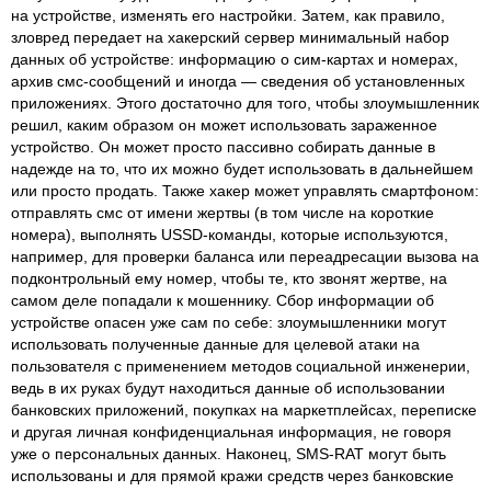
на устройстве, изменять его настройки. Затем, как правило,
зловред передает на хакерский сервер минимальный набор
данных об устройстве: информацию о сим‑картах и номерах,
архив смс‑сообщений и иногда — сведения об установленных
приложениях. Этого достаточно для того, чтобы злоумышленник
решил, каким образом он может использовать зараженное
устройство. Он может просто пассивно собирать данные в
надежде на то, что их можно будет использовать в дальнейшем
или просто продать. Также хакер может управлять смартфоном:
отправлять смс от имени жертвы (в том числе на короткие
номера), выполнять USSD‑команды, которые используются,
например, для проверки баланса или переадресации вызова на
подконтрольный ему номер, чтобы те, кто звонят жертве, на
самом деле попадали к мошеннику. Сбор информации об
устройстве опасен уже сам по себе: злоумышленники могут
использовать полученные данные для целевой атаки на
пользователя с применением методов социальной инженерии,
ведь в их руках будут находиться данные об использовании
банковских приложений, покупках на маркетплейсах, переписке
и другая личная конфиденциальная информация, не говоря
уже о персональных данных. Наконец, SMS‑RAT могут быть
использованы и для прямой кражи средств через банковские