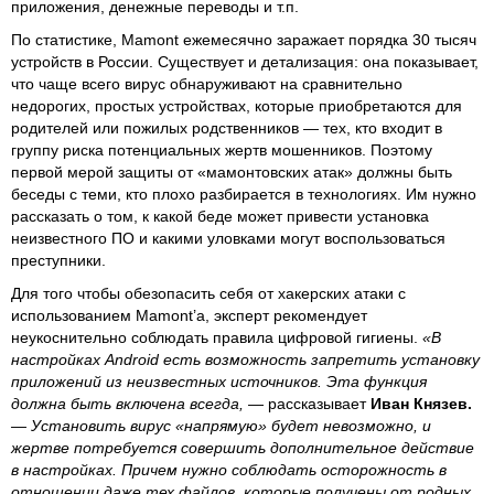
приложения, денежные переводы и т.п.
По статистике, Mamont ежемесячно заражает порядка 30 тысяч
устройств в России. Существует и детализация: она показывает,
что чаще всего вирус обнаруживают на сравнительно
недорогих, простых устройствах, которые приобретаются для
родителей или пожилых родственников — тех, кто входит в
группу риска потенциальных жертв мошенников. Поэтому
первой мерой защиты от «мамонтовских атак» должны быть
беседы с теми, кто плохо разбирается в технологиях. Им нужно
рассказать о том, к какой беде может привести установка
неизвестного ПО и какими уловками могут воспользоваться
преступники.
Для того чтобы обезопасить себя от хакерских атаки с
использованием Mamont’а, эксперт рекомендует
неукоснительно соблюдать правила цифровой гигиены.
«В
настройках Android есть возможность запретить установку
приложений из неизвестных источников. Эта функция
должна быть включена всегда,
— рассказывает
Иван Князев.
— Установить вирус «напрямую» будет невозможно, и
жертве потребуется совершить дополнительное действие
в настройках. Причем нужно соблюдать осторожность в
отношении даже тех файлов, которые получены от родных