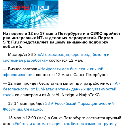
На неделе с 12 по 17 мая в Петербурге и в СЗФО пройдёт
ряд интересных ИТ- и деловых мероприятий. Портал
SPbIT.ru представляет вашему вниманию подборку
событий.
— МастерАп 26-2
«AI-оркестрация, фронтенд, бекенд и
системная разработка»
состоится 12 мая.
— Бизнес-завтрак
«Нейросети для бизнеса и личной
эффективности»
состоится 12 мая в Санкт-Петербурге.
— 12 мая пройдет бесплатный митап для разработчиков
«AI-
безопасность: от LLM-атак и утечек данных до уязвимостей
кода»
со спикерами из Just AI, Nexign и ИнфоТеКС.
— 13-14 мая пройдет
33-й Российский Фармацевтический
Форум им. Семашко
.
— 13 мая в 12:00 (мск) в Санкт-Петербурге состоится круглый
стол
«Роботы и автоматизация: как бизнес заменяет рутину