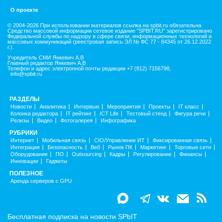
О проекте
© 2004-2026 При использовании материалов ссылка на spbit.ru обязательна
Средство массовой информации сетевое издание "SPBIT.RU" зарегистрировано
Федеральной службы по надзору в сфере связи, информационных технологий и
массовых коммуникаций (реестровая запись ЭЛ № ФС 77 - 84345 от 26.12.2022
г.).
Учредитель СМИ Янкевич А.В
Главный редактор Янкевич А.В
Телефон и адрес электронной почты редакции +7 (812) 7156798,
info@spbit.ru
РАЗДЕЛЫ
Новости
Аналитика
Интервью
Мероприятия
Проекты
IT класс
Колонка редактора
IT рейтинг
ICT Life
Тестовый стенд
Фигура речи
Релизы
Видео
Фотогалерея
Инфографика
РУБРИКИ
Интернет
Мобильная связь
CIO/Управление ИТ
Фиксированная связь
Интеграция
Безопасность
Веб
Рынок ПК
Маркетинг
Торговые сети
Оборудование
ПО
Outsourcing
Кадры
Регулирование
Финансы
Инновации
Гаджеты
ПОЛЕЗНОЕ
Аренда серверов с GPU
Бесплатная подписка на новости SPbIT