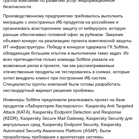
группы компаний по развитию услуг информационной
безопасности.
Производственному предприятию требовалось выполнить
миграцию с иностранных ИБ-продуктов на российские и
организовать всестороннюю защиту от киберугроз, которую
раньше обеспечивал головной офис за рубежом. Заказчик
объявил конкурс на реализацию проекта комплексной защиты
ИТ-инфраструктуры. Победу в конкурсе одержала ГК Softline,
обладающая большим опытом в выполнении таких задач. Из
всех претендентов только команда Softline указала на
возможные риски в проекте, так как рассматриваемые
отечественные продукты не тестировались в схемах, которые
хотел внедрить клиент при построении ИБ-систем.
Специалисты группы компаний были готовы разработать
нестандартный вариант решения проблемы.
Инженеры Softline предложили реализовать проект на базе
продуктов «Лаборатории Касперского»: Kaspersky Anti Targeted
Attack (КАТА), Kaspersky Endpoint Detection and Response
(KEDR), Kaspersky Secure Mail Gateway, Kaspersky Security для
виртуальных сред, Kaspersky Endpoint Security, Kaspersky
Automated Security Awareness Platform (ASAP). Были
проработаны требования к архитектуре системы.