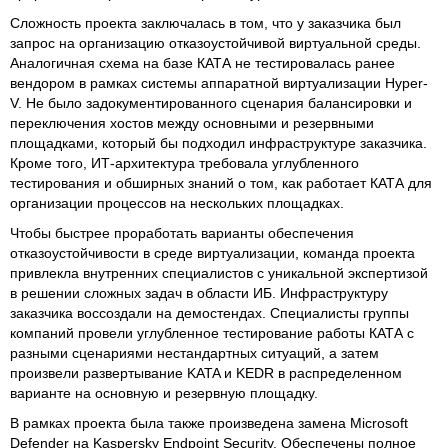
Сложность проекта заключалась в том, что у заказчика был
запрос на организацию отказоустойчивой виртуальной среды.
Аналогичная схема на базе КАТА не тестировалась ранее
вендором в рамках системы аппаратной виртуализации Hyper-
V. Не было задокументированного сценария балансировки и
переключения хостов между основными и резервными
площадками, который бы подходил инфраструктуре заказчика.
Кроме того, ИТ-архитектура требовала углубленного
тестирования и обширных знаний о том, как работает КАТА для
организации процессов на нескольких площадках.
Чтобы быстрее проработать варианты обеспечения
отказоустойчивости в среде виртуализации, команда проекта
привлекла внутренних специалистов с уникальной экспертизой
в решении сложных задач в области ИБ. Инфраструктуру
заказчика воссоздали на демостендах. Специалисты группы
компаний провели углубленное тестирование работы КАТА с
разными сценариями нестандартных ситуаций, а затем
произвели развертывание KATA и KEDR в распределенном
варианте на основную и резервную площадку.
В рамках проекта была также произведена замена Microsoft
Defender на Kaspersky Endpoint Security. Обеспечены полное