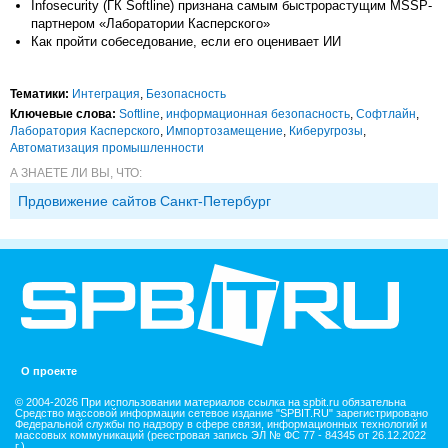
Infosecurity (ГК Softline) признана самым быстрорастущим MSSP-
партнером «Лаборатории Касперского»
Как пройти собеседование, если его оценивает ИИ
Тематики:
Интеграция
,
Безопасность
Ключевые слова:
Softline
,
информационная безопасность
,
Софтлайн
,
Лаборатория Касперского
,
Импорто­замещение
,
Киберугрозы
,
Автоматизация промышленности
А ЗНАЕТЕ ЛИ ВЫ, ЧТО:
Прдовижение сайтов Санкт-Петербург
О проекте
© 2004-2026 При использовании материалов ссылка на spbit.ru обязательна
Средство массовой информации сетевое издание "SPBIT.RU" зарегистрировано
Федеральной службы по надзору в сфере связи, информационных технологий и
массовых коммуникаций (реестровая запись ЭЛ № ФС 77 - 84345 от 26.12.2022
г.).