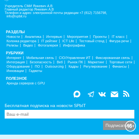
Учредитель СМИ Янкевич А.В
Главный редактор Янкевич А.В
Телефон и адрес электронной почты редакции +7 (812) 7156798,
info@spbit.ru
РАЗДЕЛЫ
Новости
Аналитика
Интервью
Мероприятия
Проекты
IT класс
Колонка редактора
IT рейтинг
ICT Life
Тестовый стенд
Фигура речи
Релизы
Видео
Фотогалерея
Инфографика
РУБРИКИ
Интернет
Мобильная связь
CIO/Управление ИТ
Фиксированная связь
Интеграция
Безопасность
Веб
Рынок ПК
Маркетинг
Торговые сети
Оборудование
ПО
Outsourcing
Кадры
Регулирование
Финансы
Инновации
Гаджеты
ПОЛЕЗНОЕ
Аренда серверов с GPU
Бесплатная подписка на новости SPbIT