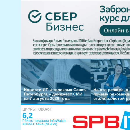
Новости ИТ и телекома Санкт-
Не сто резюме, а 
Петербурга – дайджест СМИ
почему рекоменд
на 7 августа 2026 года
стали валютой р
ЦИФРЫ ГОВОРЯТ
6,2
Гбит/с показала InfoWatch
ARMA Стена (NGFW)