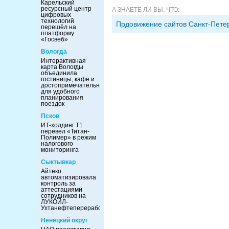
Карельский
ресурсный центр
А ЗНАЕТЕ ЛИ ВЫ, ЧТО:
цифровых
технологий
Прдовижение сайтов Санкт-Пете
перешёл на
платформу
«Госвеб»
Вологда
Интерактивная
карта Вологды
объединила
гостиницы, кафе и
достопримечательности
для удобного
планирования
поездок
Псков
ИТ-холдинг Т1
перевел «Титан-
Полимер» в режим
налогового
мониторинга
Сыктывкар
Айтеко
автоматизировала
контроль за
аттестациями
сотрудников на
ЛУКОЙЛ-
Ухтанефтепереработка
Ненецкий округ