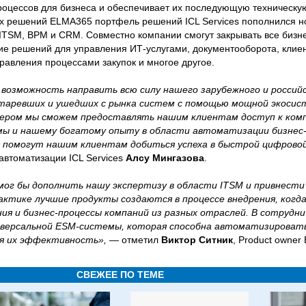
оцессов для бизнеса и обеспечивает их последующую техническу
 решений ELMA365 портфель решений ICL Services пополнился 
TSM, BPM и CRM. Совместно компании смогут закрывать все бизне
е решений для управления ИТ-услугами, документооборота, клиен
равления процессами закупок и многое другое.
возможность направить всю силу нашего зарубежного и россий
таревших и ушедших с рынка систем с помощью мощной экосис
ером мы сможем предоставлять нашим клиентам доступ к ком
ы и нашему богатому опыту в области автоматизации бизнес-
я помогут нашим клиентам добиться успеха в быстрой цифрово
автоматизации ICL Services
Алсу Мингазова
.
мог бы дополнить нашу экспертизу в области ITSM и привнест
актике лучшие продукты создаются в процессе внедрения, когд
ия и бизнес-процессы компаний из разных отраслей. В сотрудн
иверсальной ESM-системы, которая способна автоматизироват
ая их эффективность»,
— отметил
Виктор Ситник
, Product owner
СВЕЖЕЕ ПО ТЕМЕ