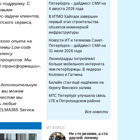
ю поддержку. С
Петербурга – дайджест СМИ на
4 августа 2026 года
новыми
с-задачи клиентов,
В ИТМО Хайпарк завершен
тского сервиса,
первый этап строительства
объектов инженерной
инфраструктуры
Новости ИТ и телекома Санкт-
ского опыта на
Петербурга – дайджест СМИ на
темы Low-code
31 июля 2026 года
плексу
Ленинградцы потребляют
процессов. Мы
больше мобильного интернета
й трансформации»,
чем петербуржцы. В лидерах -
Колпино и Гатчина
Билайн стал ещё надёжнее на
и дополнительную
берегу Финского залива
а мы можем
МТС Петербург улучшила связь
ичестве мы
LTE в Петроградском районе
ь любые
 ELMA365 Service.
Все новости
ИТ-КЛАСС
Не сто резюме, а сто
друзей: почему