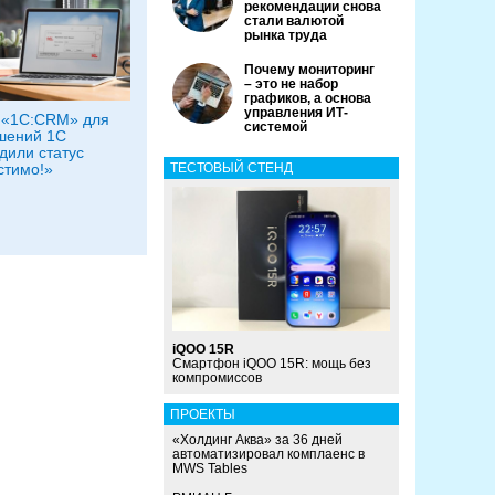
рекомендации снова
стали валютой
рынка труда
Почему мониторинг
– это не набор
графиков, а основа
управления ИТ-
 «1С:CRM» для
системой
шений 1С
дили статус
стимо!»
ТЕСТОВЫЙ СТЕНД
iQOO 15R
Смартфон iQOO 15R: мощь без
компромиссов
ПРОЕКТЫ
«Холдинг Аква» за 36 дней
автоматизировал комплаенс в
MWS Tables