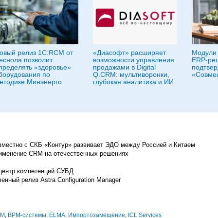
овый релиз 1С:RCM от
«Диасофт» расширяет
Модули
еснола позволит
возможности управления
ERP-ре
пределять «здоровье»
продажами в Digital
подтвер
борудования по
Q.CRM: мультиворонки,
«Совме
етодике Минэнерго
глубокая аналитика и ИИ
местно с СКБ «Контур» развивает ЭДО между Россией и Китаем
рименение CRM на отечественных решениях
центр компетенций СУБД
енный релиз Astra Configuration Manager
SM
,
BPM-системы
,
ELMA
,
Импорто­замещение
,
ICL Services