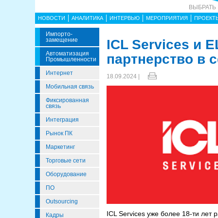
ВЫБРАТЬ
НОВОСТИ
АНАЛИТИКА
ИНТЕРВЬЮ
МЕРОПРИЯТИЯ
ПРОЕКТ
Импорто­
Замещение
ICL Services и 
Автоматизация
партнерство в 
Промышленности
Интернет
18.09.2024 |
Мобильная связь
Фиксированная
связь
Интеграция
Рынок ПК
Маркетинг
Торговые сети
Оборудование
ПО
Outsourcing
ICL Services уже более 18-ти лет
Кадры