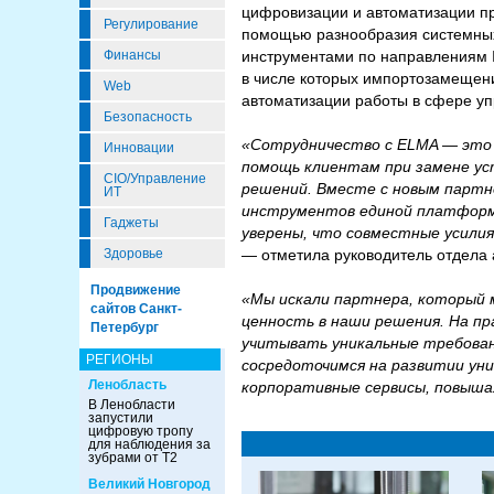
цифровизации и автоматизации пр
Регулирование
помощью разнообразия системных
инструментами по направлениям I
Финансы
в числе которых импортозамещени
Web
автоматизации работы в сфере уп
Безопасность
«Сотрудничество с ELMA — это 
Инновации
помощь клиентам при замене ус
CIO/Управление
решений. Вместе с новым партн
ИТ
инструментов единой платформ
Гаджеты
уверены, что совместные усили
— отметила руководитель отдела 
Здоровье
Продвижение
«Мы искали партнера, который 
сайтов Санкт-
ценность в наши решения. На пр
Петербург
учитывать уникальные требован
РЕГИОНЫ
сосредоточимся на развитии ун
Ленобласть
корпоративные сервисы, повыш
В Ленобласти
запустили
цифровую тропу
для наблюдения за
зубрами от Т2
Великий Новгород