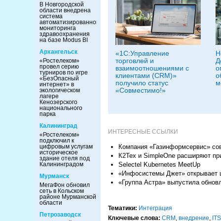
В Новгородской
области внедрена
система
автоматизированного
мониторинга
здравоохранения
на базе Modus BI
Архангельск
«1С:Управление
Н
торговлей и
Д
«Ростелеком»
провел серию
взаимоотношениями с
о
турниров по игре
клиентами (CRM)»
о
«БезОпасный
получило статус
м
интернет» в
«Совместимо!»
экологическом
лагере
Кенозерского
национального
парка
Калининград
ИНТЕРЕСНЫЕ ССЫЛКИ
«Ростелеком»
подключил к
Компания «Газинформсервис» сов
цифровым услугам
историческое
К2Тех и SimpleOne расширяют п
здание отеля под
Selectel Kubernetes MeetUp
Калининградом
«Инфосистемы Джет» открывает 
Мурманск
«Группа Астра» выпустила обновл
МегаФон обновил
сеть в Кольском
районе Мурманской
области
Тематики:
Интеграция
Петрозаводск
Ключевые слова:
CRM
,
внедрение
,
IT