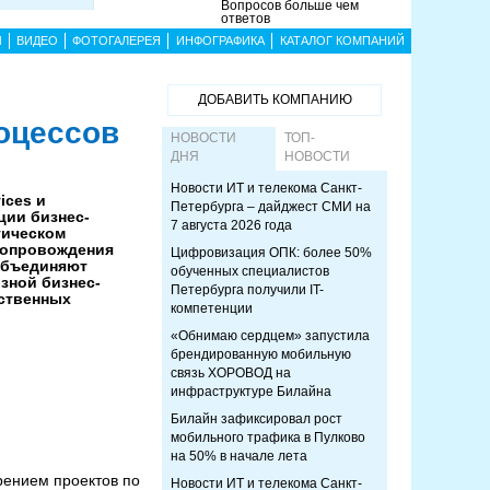
Вопросов больше чем
ответов
Ы
ВИДЕО
ФОТОГАЛЕРЕЯ
ИНФОГРАФИКА
КАТАЛОГ КОМПАНИЙ
ДОБАВИТЬ КОМПАНИЮ
оцессов
НОВОСТИ
ТОП-
ДНЯ
НОВОСТИ
Новости ИТ и телекома Санкт-
ices и
Петербурга – дайджест СМИ на
ции бизнес-
7 августа 2026 года
гическом
сопровождения
Цифровизация ОПК: более 50%
объединяют
обученных специалистов
зной бизнес-
Петербурга получили IT-
ественных
компетенции
«Обнимаю сердцем» запустила
брендированную мобильную
связь ХОРОВОД на
инфраструктуре Билайна
Билайн зафиксировал рост
мобильного трафика в Пулково
на 50% в начале лета
дрением проектов по
Новости ИТ и телекома Санкт-