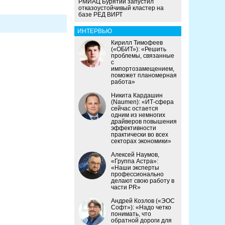
РМИАЦ Бурятии запустил
отказоустойчивый кластер на
базе РЕД ВИРТ
ИНТЕРВЬЮ
Кирилл Тимофеев
(«ОБИТ»): «Решить
проблемы, связанные
с
импортозамещением,
поможет планомерная
работа»
Никита Кардашин
(Naumen): «ИТ-сфера
сейчас остается
одним из немногих
драйверов повышения
эффективности
практически во всех
секторах экономики»
Алексей Наумов,
«Группа Астра»:
«Наши эксперты
профессионально
делают свою работу в
части PR»
Андрей Козлов («ЭОС
Софт»): «Надо четко
понимать, что
обратной дороги для