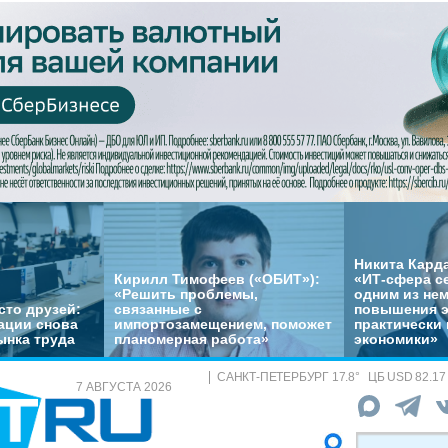
Никита Кард
Кирилл Тимофеев («ОБИТ»):
«ИТ-сфера с
«Решить проблемы,
одним из не
сто друзей:
связанные с
повышения 
ации снова
импортозамещением, поможет
практически 
ынка труда
планомерная работа»
экономики»
САНКТ-ПЕТЕРБУРГ
17.8
°
ЦБ
USD 82.17
7 АВГУСТА 2026