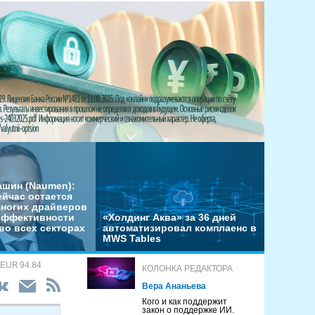
ашин (Naumen):
ейчас остается
многих драйверов
эффективности
«Холдинг Аква» за 36 дней
во всех секторах
автоматизировал комплаенс в
MWS Tables
 EUR 94.84
КОЛОНКА РЕДАКТОРА
Вера Ананьева
Кого и как поддержит
закон о поддержке ИИ.