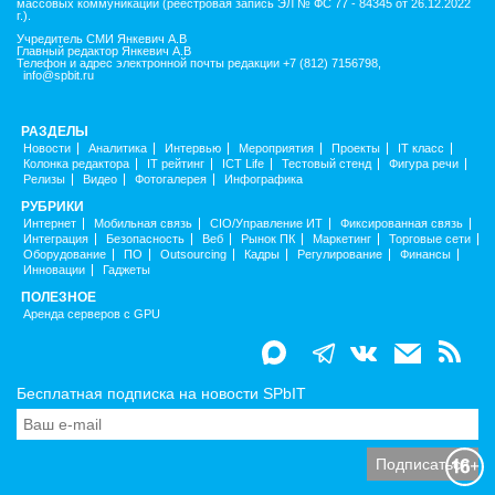
массовых коммуникаций (реестровая запись ЭЛ № ФС 77 - 84345 от 26.12.2022
г.).
Учредитель СМИ Янкевич А.В
Главный редактор Янкевич А.В
Телефон и адрес электронной почты редакции +7 (812) 7156798,
info@spbit.ru
РАЗДЕЛЫ
Новости
Аналитика
Интервью
Мероприятия
Проекты
IT класс
Колонка редактора
IT рейтинг
ICT Life
Тестовый стенд
Фигура речи
Релизы
Видео
Фотогалерея
Инфографика
РУБРИКИ
Интернет
Мобильная связь
CIO/Управление ИТ
Фиксированная связь
Интеграция
Безопасность
Веб
Рынок ПК
Маркетинг
Торговые сети
Оборудование
ПО
Outsourcing
Кадры
Регулирование
Финансы
Инновации
Гаджеты
ПОЛЕЗНОЕ
Аренда серверов с GPU
Бесплатная подписка на новости SPbIT