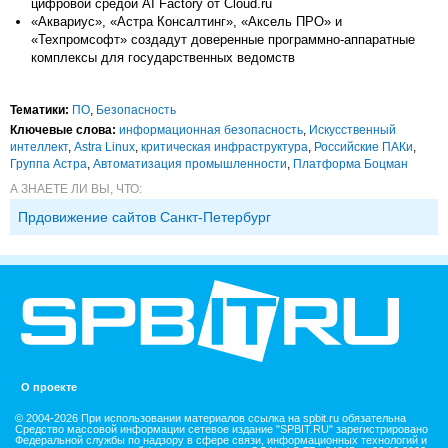
цифровой средой AI Factory от Cloud.ru
«Аквариус», «Астра Консалтинг», «Аксель ПРО» и
«Техпромсофт» создадут доверенные программно-аппаратные
комплексы для государственных ведомств
Тематики:
ПО
,
Безопасность
Ключевые слова:
информационная безопасность
,
Искусственный
интеллект
,
Astra Linux
,
критическая инфраструктура
,
Российские ПАКи
,
Группа Астра
,
Автоматизация промышленности
,
Платформа Боцман
А ЗНАЕТЕ ЛИ ВЫ, ЧТО:
Прдовижение сайтов Санкт-Петербург
О проекте
© 2004-2026 При использовании материалов ссылка на spbit.ru обязательна
Средство массовой информации сетевое издание "SPBIT.RU" зарегистрировано
Федеральной службы по надзору в сфере связи, информационных технологий и