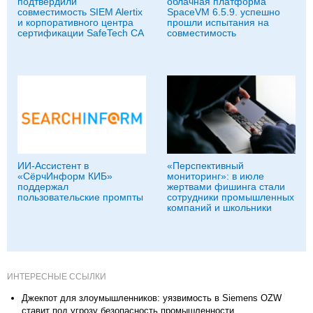
подтвердили
облачная платформа
совместимость SIEM Alertix
SpaceVM 6.5.9. успешно
и корпоративного центра
прошли испытания на
сертификации SafeTech CA
совместимость
ИИ-Ассистент в
«Перспективный
«СёрчИнформ КИБ»
мониторинг»: в июле
поддержал
жертвами фишинга стали
пользовательские промпты
сотрудники промышленных
компаний и школьники
ИНТЕРЕСНЫЕ ССЫЛКИ
Джекпот для злоумышленников: уязвимость в Siemens OZW
ставит под угрозу безопасность промышленности