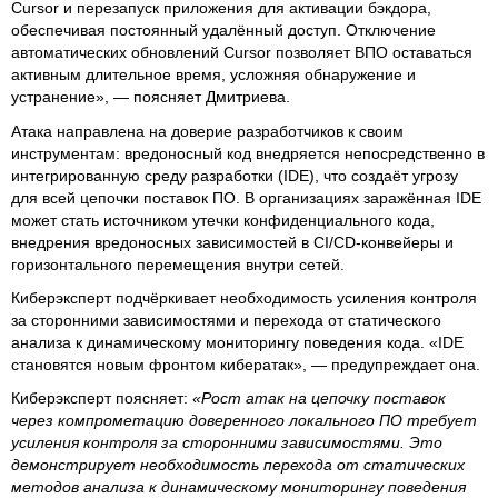
Cursor и перезапуск приложения для активации бэкдора,
обеспечивая постоянный удалённый доступ. Отключение
автоматических обновлений Cursor позволяет ВПО оставаться
активным длительное время, усложняя обнаружение и
устранение», — поясняет Дмитриева.
Атака направлена на доверие разработчиков к своим
инструментам: вредоносный код внедряется непосредственно в
интегрированную среду разработки (IDE), что создаёт угрозу
для всей цепочки поставок ПО. В организациях заражённая IDE
может стать источником утечки конфиденциального кода,
внедрения вредоносных зависимостей в CI/CD-конвейеры и
горизонтального перемещения внутри сетей.
Киберэксперт подчёркивает необходимость усиления контроля
за сторонними зависимостями и перехода от статического
анализа к динамическому мониторингу поведения кода. «IDE
становятся новым фронтом кибератак», — предупреждает она.
Киберэксперт поясняет:
«Рост атак на цепочку поставок
через компрометацию доверенного локального ПО требует
усиления контроля за сторонними зависимостями. Это
демонстрирует необходимость перехода от статических
методов анализа к динамическому мониторингу поведения