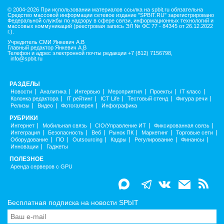
© 2004-2026 При использовании материалов ссылка на spbit.ru обязательна
Средство массовой информации сетевое издание "SPBIT.RU" зарегистрировано
Федеральной службы по надзору в сфере связи, информационных технологий и
массовых коммуникаций (реестровая запись ЭЛ № ФС 77 - 84345 от 26.12.2022
г.).
Учредитель СМИ Янкевич А.В
Главный редактор Янкевич А.В
Телефон и адрес электронной почты редакции +7 (812) 7156798,
info@spbit.ru
РАЗДЕЛЫ
Новости
Аналитика
Интервью
Мероприятия
Проекты
IT класс
Колонка редактора
IT рейтинг
ICT Life
Тестовый стенд
Фигура речи
Релизы
Видео
Фотогалерея
Инфографика
РУБРИКИ
Интернет
Мобильная связь
CIO/Управление ИТ
Фиксированная связь
Интеграция
Безопасность
Веб
Рынок ПК
Маркетинг
Торговые сети
Оборудование
ПО
Outsourcing
Кадры
Регулирование
Финансы
Инновации
Гаджеты
ПОЛЕЗНОЕ
Аренда серверов с GPU
Бесплатная подписка на новости SPbIT