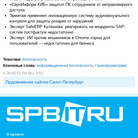
«СёрчИнформ КИБ» защитит ПК сотрудников от неправомерного
доступа
Эрмитаж применяет инновационную систему аудиовизуального
контроля для защиты розария от нарушений
Эксперт SafeERP Кулешова: реагировать на инциденты SAP-
систем постфактум недостаточно
Эксперт: ИИ против мошенников в Chrome хорош для
пользователей — недостаточен для бизнеса
Тематики:
Безопасность
Ключевые слова:
информационная безопасность
,
Газинформсервис
А ЗНАЕТЕ ЛИ ВЫ, ЧТО:
Прдовижение сайтов Санкт-Петербург
О проекте