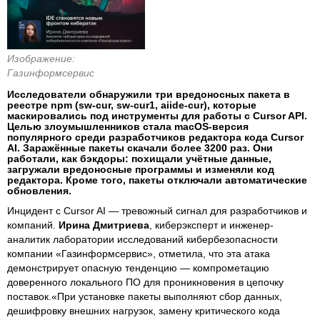
Изображение:
Газинформсервис
Исследователи обнаружили три вредоносных пакета в
реестре npm (sw-cur, sw-cur1, aiide-cur), которые
маскировались под инструменты для работы с Cursor API.
Целью злоумышленников стала macOS-версия
популярного среди разработчиков редактора кода Cursor
AI. Заражённые пакеты скачали более 3200 раз. Они
работали, как бэкдоры: похищали учётные данные,
загружали вредоносные программы и изменяли код
редактора. Кроме того, пакеты отключали автоматические
обновления.
Инцидент с Cursor AI — тревожный сигнал для разработчиков и
компаний.
Ирина Дмитриева
, киберэксперт и инженер-
аналитик лаборатории исследований кибербезопасности
компании «Газинформсервис», отметила, что эта атака
демонстрирует опасную тенденцию — компрометацию
доверенного локального ПО для проникновения в цепочку
поставок.«При установке пакеты выполняют сбор данных,
дешифровку внешних нагрузок, замену критического кода