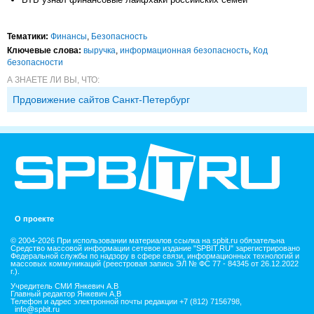
Тематики:
Финансы
,
Безопасность
Ключевые слова:
выручка
,
информационная безопасность
,
Код
безопасности
А ЗНАЕТЕ ЛИ ВЫ, ЧТО:
Прдовижение сайтов Санкт-Петербург
О проекте
© 2004-2026 При использовании материалов ссылка на spbit.ru обязательна
Средство массовой информации сетевое издание "SPBIT.RU" зарегистрировано
Федеральной службы по надзору в сфере связи, информационных технологий и
массовых коммуникаций (реестровая запись ЭЛ № ФС 77 - 84345 от 26.12.2022
г.).
Учредитель СМИ Янкевич А.В
Главный редактор Янкевич А.В
Телефон и адрес электронной почты редакции +7 (812) 7156798,
info@spbit.ru