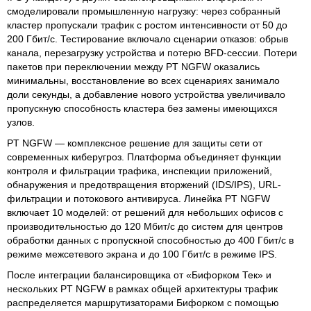
смоделировали промышленную нагрузку: через собранный
кластер пропускали трафик с ростом интенсивности от 50 до
200 Гбит/с. Тестирование включало сценарии отказов: обрыв
канала, перезагрузку устройства и потерю BFD-сессии. Потери
пакетов при переключении между PT NGFW оказались
минимальны, восстановление во всех сценариях занимало
доли секунды, а добавление нового устройства увеличивало
пропускную способность кластера без замены имеющихся
узлов.
PT NGFW — комплексное решение для защиты сети от
современных киберугроз. Платформа объединяет функции
контроля и фильтрации трафика, инспекции приложений,
обнаружения и предотвращения вторжений (IDS/IPS), URL-
фильтрации и потокового антивируса. Линейка PT NGFW
включает 10 моделей: от решений для небольших офисов с
производительностью до 120 Мбит/с до систем для центров
обработки данных с пропускной способностью до 400 Гбит/с в
режиме межсетевого экрана и до 100 Гбит/с в режиме IPS.
После интеграции балансировщика от «Бифорком Тек» и
нескольких PT NGFW в рамках общей архитектуры трафик
распределяется маршрутизаторами Бифорком с помощью