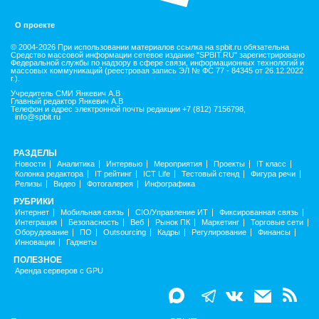
О проекте
© 2004-2026 При использовании материалов ссылка на spbit.ru обязательна
Средство массовой информации сетевое издание "SPBIT.RU" зарегистрировано
Федеральной службы по надзору в сфере связи, информационных технологий и
массовых коммуникаций (реестровая запись ЭЛ № ФС 77 - 84345 от 26.12.2022
г.).
Учредитель СМИ Янкевич А.В
Главный редактор Янкевич А.В
Телефон и адрес электронной почты редакции +7 (812) 7156798,
info@spbit.ru
РАЗДЕЛЫ
Новости
Аналитика
Интервью
Мероприятия
Проекты
IT класс
Колонка редактора
IT рейтинг
ICT Life
Тестовый стенд
Фигура речи
Релизы
Видео
Фотогалерея
Инфографика
РУБРИКИ
Интернет
Мобильная связь
CIO/Управление ИТ
Фиксированная связь
Интеграция
Безопасность
Веб
Рынок ПК
Маркетинг
Торговые сети
Оборудование
ПО
Outsourcing
Кадры
Регулирование
Финансы
Инновации
Гаджеты
ПОЛЕЗНОЕ
Аренда серверов с GPU