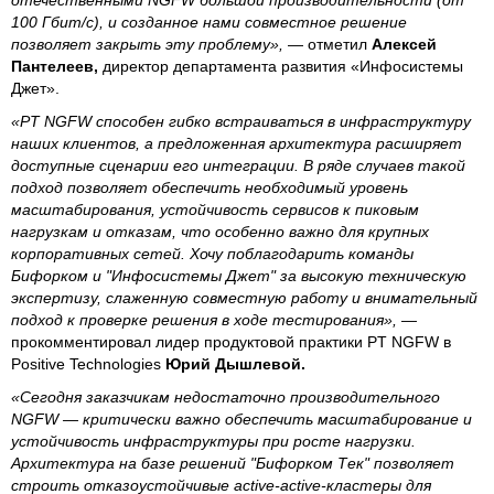
100 Гбит/с), и созданное нами совместное решение
позволяет закрыть эту проблему»,
— отметил
Алексей
Пантелеев,
директор департамента развития «Инфосистемы
Джет».
«PT NGFW способен гибко встраиваться в инфраструктуру
наших клиентов, а предложенная архитектура расширяет
доступные сценарии его интеграции. В ряде случаев такой
подход позволяет обеспечить необходимый уровень
масштабирования, устойчивость сервисов к пиковым
нагрузкам и отказам, что особенно важно для крупных
корпоративных сетей. Хочу поблагодарить команды
Бифорком и "Инфосистемы Джет" за высокую техническую
экспертизу, слаженную совместную работу и внимательный
подход к проверке решения в ходе тестирования»,
—
прокомментировал лидер продуктовой практики PT NGFW в
Positive Technologies
Юрий Дышлевой.
«Сегодня заказчикам недостаточно производительного
NGFW — критически важно обеспечить масштабирование и
устойчивость инфраструктуры при росте нагрузки.
Архитектура на базе решений "Бифорком Тек" позволяет
строить отказоустойчивые active-active-кластеры для