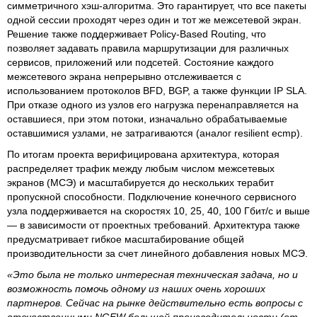
симметричного хэш‑алгоритма. Это гарантирует, что все пакеты
одной сессии проходят через один и тот же межсетевой экран.
Решение также поддерживает Policy‑Based Routing, что
позволяет задавать правила маршрутизации для различных
сервисов, приложений или подсетей. Состояние каждого
межсетевого экрана непрерывно отслеживается с
использованием протоколов BFD, BGP, а также функции IP SLA.
При отказе одного из узлов его нагрузка перенаправляется на
оставшиеся, при этом потоки, изначально обрабатываемые
оставшимися узлами, не затрагиваются (аналог resilient ecmp).
По итогам проекта верифицирована архитектура, которая
распределяет трафик между любым числом межсетевых
экранов (МСЭ) и масштабируется до нескольких терабит
пропускной способности. Подключение конечного сервисного
узла поддерживается на скоростях 10, 25, 40, 100 Гбит/с и выше
— в зависимости от проектных требований. Архитектура также
предусматривает гибкое масштабирование общей
производительности за счет линейного добавления новых МСЭ.
«Это была не только интересная техническая задача, но и
возможность помочь одному из наших очень хороших
партнеров. Сейчас на рынке действительно есть вопросы с
отечественными NGFW большой производительности (от