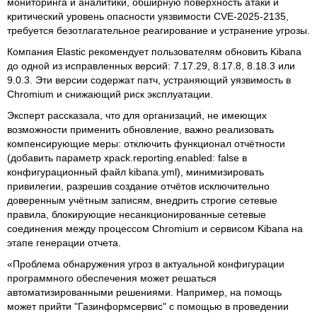
мониторинга и аналитики, обширную поверхность атаки и
критический уровень опасности уязвимости CVE-2025-2135,
требуется безотлагательное реагирование и устранение угрозы.
Компания Elastic рекомендует пользователям обновить Kibana
до одной из исправленных версий: 7.17.29, 8.17.8, 8.18.3 или
9.0.3. Эти версии содержат патч, устраняющий уязвимость в
Chromium и снижающий риск эксплуатации.
Эксперт рассказала, что для организаций, не имеющих
возможности применить обновление, важно реализовать
компенсирующие меры: отключить функционал отчётности
(добавить параметр xpack.reporting.enabled: false в
конфигурационный файл kibana.yml), минимизировать
привилегии, разрешив создание отчётов исключительно
доверенным учётным записям, внедрить строгие сетевые
правила, блокирующие несанкционированные сетевые
соединения между процессом Chromium и сервисом Kibana на
этапе генерации отчета.
«Проблема обнаружения угроз в актуальной конфигурации
программного обеспечения может решаться
автоматизированными решениями. Например, на помощь
может прийти "Газинформсервис" с помощью в проведении