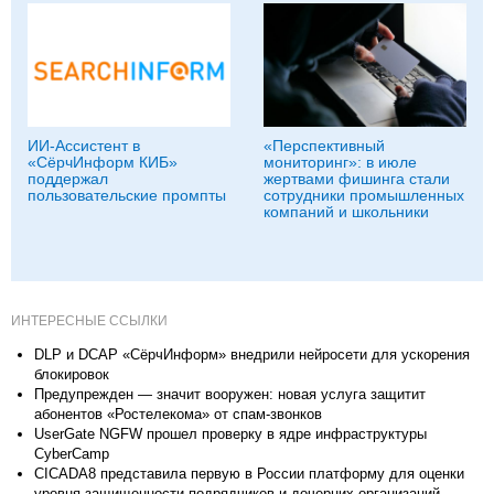
ИИ-Ассистент в
«Перспективный
«СёрчИнформ КИБ»
мониторинг»: в июле
поддержал
жертвами фишинга стали
пользовательские промпты
сотрудники промышленных
компаний и школьники
ИНТЕРЕСНЫЕ ССЫЛКИ
DLP и DCAP «СёрчИнформ» внедрили нейросети для ускорения
блокировок
Предупрежден — значит вооружен: новая услуга защитит
абонентов «Ростелекома» от спам-звонков
UserGate NGFW прошел проверку в ядре инфраструктуры
CyberCamp
CICADA8 представила первую в России платформу для оценки
уровня защищенности подрядчиков и дочерних организаций