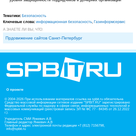
Тематики:
Безопасность
Ключевые слова:
информационная безопасность
,
Газинформсервис
А ЗНАЕТЕ ЛИ ВЫ, ЧТО:
Прдовижение сайтов Санкт-Петербург
О проекте
© 2004-2026 При использовании материалов ссылка на spbit.ru обязательна
Средство массовой информации сетевое издание "SPBIT.RU" зарегистрировано
Федеральной службы по надзору в сфере связи, информационных технологий и
массовых коммуникаций (реестровая запись ЭЛ № ФС 77 - 84345 от 26.12.2022
г.).
Учредитель СМИ Янкевич А.В
Главный редактор Янкевич А.В
Телефон и адрес электронной почты редакции +7 (812) 7156798,
info@spbit.ru