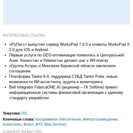
ИНТЕРЕСНЫЕ ССЫЛКИ
«РуПост» выпустил сервер WorksPad 7.0.0 и клиенты WorksPad X
2.0 для iOS и Android
Первые услуги по GEO-оптимизации появились в Центральной
Азии: Казахстан и Узбекистан делают шаг к ИИ-поиску
«Группа Астра» и Минсвязи Кировской области заключили
соглашение
Платформа Tantor 6.4: поддержка СУБД Tantor Polar, новые
возможности ИИ-ассистента, аудита и мониторинга
Bell Integrator FabricaONE.AI (акционер – ГК Softline) привел
информационные системы финансовой организации к единому
стандарту разработки
Тематики:
ПО
Ключевые слова:
программное обеспечение
,
Импорто­замещение
,
Kubernetes
,
Флант
,
МТС Web Services
А ЗНАЕТЕ ЛИ ВЫ, ЧТО: