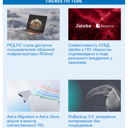
СВЕЖЕЕ ПО ТЕМЕ
РЕД ОС стала доступна
Совместимость СУБД
пользователям облачной
Jatoba и ПО «Береста»
инфраструктуры RCloud
подтверждена в ходе
реального внедрения у
заказчика
Astra Migration и Astra Store
RuBackup 3.0: резервное
вошли в реестр
копирование без
отечественного ПО
посредников