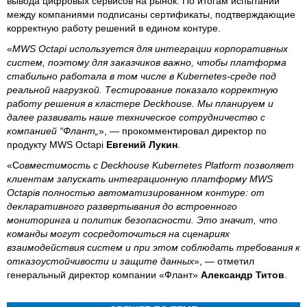
вывода цифровых сервисов на рынок. По итогам испытаний
между компаниями подписаны сертификаты, подтверждающие
корректную работу решений в едином контуре.
«
MWS Octapi используется для интеграции корпоративных
систем, поэтому для заказчиков важно, чтобы платформа
стабильно работала в том числе в Kubernetes-среде под
реальной нагрузкой. Тестирование показало корректную
работу решения в кластере Deckhouse. Мы планируем и
далее развивать наше техническое сотрудничество с
компанией “Флант„
», — прокомментировал директор по
продукту MWS Octapi
Евгений Лукин
.
«С
овместимость с Deckhouse Kubernetes Platform позволяет
клиентам запускать интеграционную платформу MWS
Octapiв полностью автоматизированном контуре: от
декларативного развертывания до встроенного
мониторинга и политик безопасности. Это значит, что
команды могут сосредоточиться на сценариях
взаимодействия систем и при этом соблюдать требования к
отказоустойчивости и защите данных
», — отметил
генеральный директор компании «Флант»
Александр Титов
.