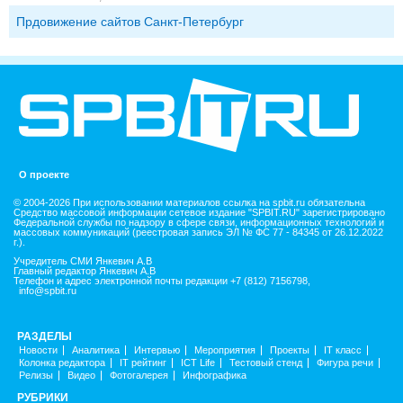
Прдовижение сайтов Санкт-Петербург
О проекте
© 2004-2026 При использовании материалов ссылка на spbit.ru обязательна
Средство массовой информации сетевое издание "SPBIT.RU" зарегистрировано
Федеральной службы по надзору в сфере связи, информационных технологий и
массовых коммуникаций (реестровая запись ЭЛ № ФС 77 - 84345 от 26.12.2022
г.).
Учредитель СМИ Янкевич А.В
Главный редактор Янкевич А.В
Телефон и адрес электронной почты редакции +7 (812) 7156798,
info@spbit.ru
РАЗДЕЛЫ
Новости
Аналитика
Интервью
Мероприятия
Проекты
IT класс
Колонка редактора
IT рейтинг
ICT Life
Тестовый стенд
Фигура речи
Релизы
Видео
Фотогалерея
Инфографика
РУБРИКИ