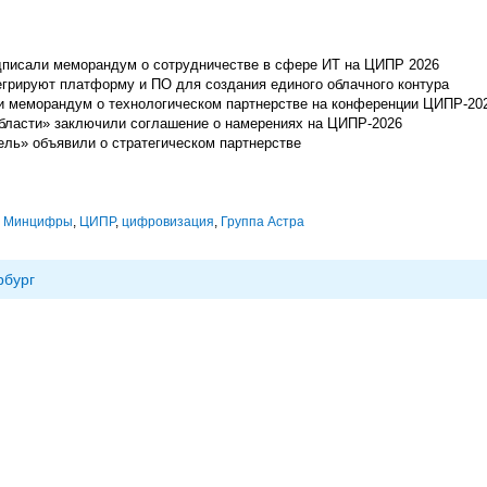
одписали меморандум о сотрудничестве в сфере ИТ на ЦИПР 2026
грируют платформу и ПО для создания единого облачного контура
и меморандум о технологическом партнерстве на конференции ЦИПР-20
 области» заключили соглашение о намерениях на ЦИПР-2026
ль» объявили о стратегическом партнерстве
,
Минцифры
,
ЦИПР
,
цифровизация
,
Группа Астра
рбург