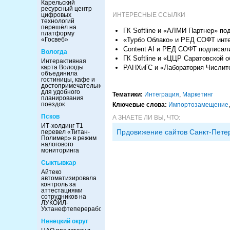
Карельский
ресурсный центр
ИНТЕРЕСНЫЕ ССЫЛКИ
цифровых
технологий
перешёл на
ГК Softline и «АЛМИ Партнер» п
платформу
«Турбо Облако» и РЕД СОФТ инте
«Госвеб»
Content AI и РЕД СОФТ подписал
Вологда
ГК Softline и «ЦЦР Саратовской
Интерактивная
РАНХиГС и «Лаборатория Числите
карта Вологды
объединила
гостиницы, кафе и
достопримечательности
для удобного
Тематики:
Интеграция
,
Маркетинг
планирования
поездок
Ключевые слова:
Импорто­замещение
Псков
А ЗНАЕТЕ ЛИ ВЫ, ЧТО:
ИТ-холдинг Т1
Прдовижение сайтов Санкт-Пете
перевел «Титан-
Полимер» в режим
налогового
мониторинга
Сыктывкар
Айтеко
автоматизировала
контроль за
аттестациями
сотрудников на
ЛУКОЙЛ-
Ухтанефтепереработка
Ненецкий округ