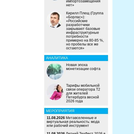
импортозамещения
нет»
Кирилл Плещ (Группа
«Борлас»):
«Российские
разработчики
закрывают базовые
инфраструктурные
потребности
примерно на 80-85 %,
но пробелы все же
остаются»
АНАЛИТИКА
Новая эпоха
монетизации софта
Тарифы мобильной
связи оператора Т2
для жителей
Петербурга весной
2026 года
МЕРОПРИЯТИЯ
11.08.2026
Метавселенные и
виртуальная реальность: мода
или рабочий инструмент
11.08.2026
Летний ТехФест 2026 в