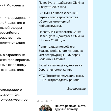
Петербурга – дайджест СМИ на
ений Моисеев и
4 августа 2026 года
В ИТМО Хайпарк завершен
тия и формирования
первый этап строительства
объектов инженерной
лей развития в
инфраструктуры
альной сферы
Новости ИТ и телекома Санкт-
российского
Петербурга – дайджест СМИ на
едомственных
31 июля 2026 года
е популяризация
Ленинградцы потребляют
больше мобильного интернета
ь в отраслевых
чем петербуржцы. В лидерах -
Колпино и Гатчина
также формировать
ить экспертному
Билайн стал ещё надёжнее на
ых с развитием
берегу Финского залива
МТС Петербург улучшила связь
LTE в Петроградском районе
Все новости
озамещению и
трумент для
а отечественное
ИТ-КЛАСС
Не сто резюме, а сто
друзей: почему