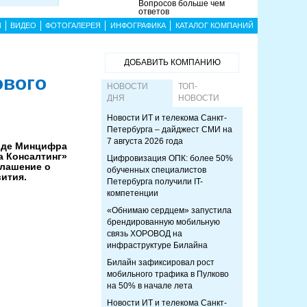
Вопросов больше чем
ответов
Ы
ВИДЕО
ФОТОГАЛЕРЕЯ
ИНФОГРАФИКА
КАТАЛОГ КОМПАНИЙ
ДОБАВИТЬ КОМПАНИЮ
ового
НОВОСТИ
ТОП-
ДНЯ
НОВОСТИ
Новости ИТ и телекома Санкт-
Петербурга – дайджест СМИ на
7 августа 2026 года
оде Минцифра
а Консалтинг»
Цифровизация ОПК: более 50%
глашение о
обученных специалистов
ития.
Петербурга получили IT-
компетенции
«Обнимаю сердцем» запустила
брендированную мобильную
связь ХОРОВОД на
инфраструктуре Билайна
Билайн зафиксировал рост
мобильного трафика в Пулково
на 50% в начале лета
Новости ИТ и телекома Санкт-