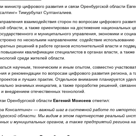
и министр цифрового развития и связи Оренбургской области Евг
салтинг» Тимурбулат Султангалиев.
аправления взаимодействия сторон по вопросам цифрового разви
ой области, а также ориентирован на достижение национальных це
осударственного и муниципального управления, экономики и соци
ыстроено по нескольким направлениям: содействие использованию 
аратных решений в работе органов исполнительной власти и подв
и повышении квалификации специалистов в органах власти, а такж
нологий среди жителей области.
ться научным, техническим и иным опытом, совместно участвоват
ния и рекомендации по вопросам цифрового развития региона, а 
проектов и лучших практик. Отдельное внимание планируется удел
ально значимых инициатив, а также проработке решений, связанн
 и внедрением отечественных технологий.
язи Оренбургской области
Евгений Моисеев
отметил:
тра Консалтинг» — важный шаг в системной работе по импорт
ургской области. Мы видим в этом партнерстве реальный инс
нных и муниципальных органов, а также предприятий региона н