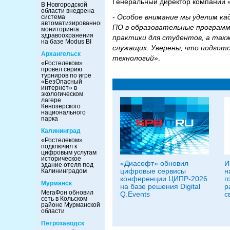
Генеральный директор компании 
В Новгородской
области внедрена
-
Особое внимание мы уделим ка
система
автоматизированного
ПО в образовательные программ
мониторинга
здравоохранения
практики для студентов, а так
на базе Modus BI
служащих. Уверены, что подгото
Архангельск
технологий
».
«Ростелеком»
провел серию
турниров по игре
«БезОпасный
интернет» в
экологическом
лагере
Кенозерского
национального
парка
Калининград
«Ростелеком»
подключил к
цифровым услугам
историческое
«Диасофт» обновил
И
здание отеля под
цифровые сервисы
н
Калининградом
конференции ЦИПР-2026
г
Мурманск
на базе решения Digital
р
МегаФон обновил
Q.Events
с
сеть в Кольском
районе Мурманской
области
Петрозаводск