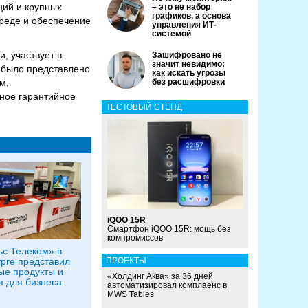
ций и крупных
– это не набор
графиков, а основа
среде и обеспечение
управления ИТ-
системой
, участвует в
Зашифровано не
значит невидимо:
 было представлено
как искать угрозы
м,
без расшифровки
ное гарантийное
ТЕСТОВЫЙ СТЕНД
iQOO 15R
Смартфон iQOO 15R: мощь без
компромиссов
с Телеком» в
рге представил
ПРОЕКТЫ
е продукты и
«Холдинг Аква» за 36 дней
 для бизнеса
автоматизировал комплаенс в
MWS Tables