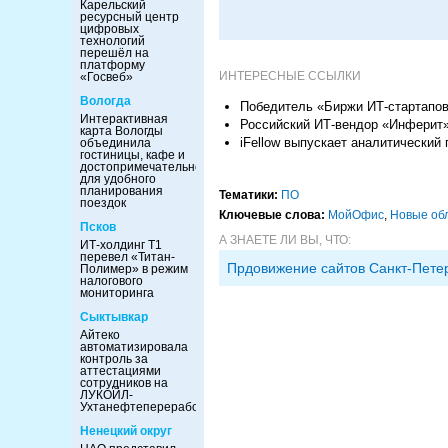
Карельский
ресурсный центр
цифровых
технологий
перешёл на
платформу
ИНТЕРЕСНЫЕ ССЫЛКИ
«Госвеб»
Вологда
Победитель «Биржи ИТ-стартапов
Интерактивная
Российский ИТ-вендор «Инферит» 
карта Вологды
iFellow выпускает аналитический
объединила
гостиницы, кафе и
достопримечательности
для удобного
планирования
Тематики:
ПО
поездок
Ключевые слова:
МойОфис
,
Новые об
Псков
А ЗНАЕТЕ ЛИ ВЫ, ЧТО:
ИТ-холдинг Т1
перевел «Титан-
Прдовижение сайтов Санкт-Пете
Полимер» в режим
налогового
мониторинга
Сыктывкар
Айтеко
автоматизировала
контроль за
аттестациями
сотрудников на
ЛУКОЙЛ-
Ухтанефтепереработка
Ненецкий округ