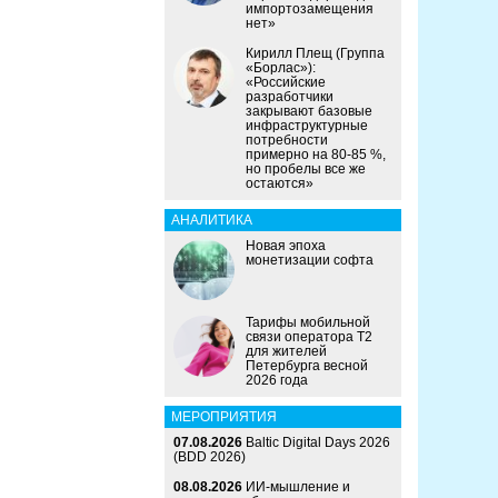
импортозамещения
нет»
Кирилл Плещ (Группа
«Борлас»):
«Российские
разработчики
закрывают базовые
инфраструктурные
потребности
примерно на 80-85 %,
но пробелы все же
остаются»
АНАЛИТИКА
Новая эпоха
монетизации софта
Тарифы мобильной
связи оператора Т2
для жителей
Петербурга весной
2026 года
МЕРОПРИЯТИЯ
07.08.2026
Baltic Digital Days 2026
(BDD 2026)
08.08.2026
ИИ-мышление и