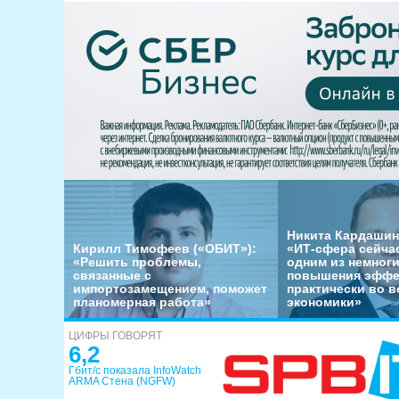
Никита Кардашин
Кирилл Тимофеев («ОБИТ»):
«ИТ-сфера сейча
«Решить проблемы,
одним из немног
связанные с
повышения эффе
импортозамещением, поможет
практически во в
планомерная работа»
экономики»
ЦИФРЫ ГОВОРЯТ
6,2
Гбит/с показала InfoWatch
ARMA Стена (NGFW)