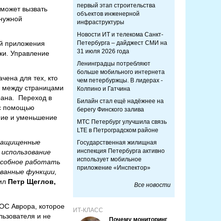
первый этап строительства
 может вызвать
объектов инженерной
 нужной
инфраструктуры
Новости ИТ и телекома Санкт-
ий приложения
Петербурга – дайджест СМИ на
31 июля 2026 года
ки. Управление
Ленинградцы потребляют
больше мобильного интернета
чена для тех, кто
чем петербуржцы. В лидерах -
ы между страницами
Колпино и Гатчина
рана. Переход в
Билайн стал ещё надёжнее на
 с помощью
берегу Финского залива
ние и уменьшение
МТС Петербург улучшила связь
LTE в Петроградском районе
 защищенные
Государственная жилищная
инспекция Петербурга активно
 использование
использует мобильное
особное работать
приложение «Инспектор»
ованные функции,
ил
Петр Щеглов,
Все новости
ОС Аврора, которое
ИТ-КЛАСС
льзователя и не
Почему мониторинг