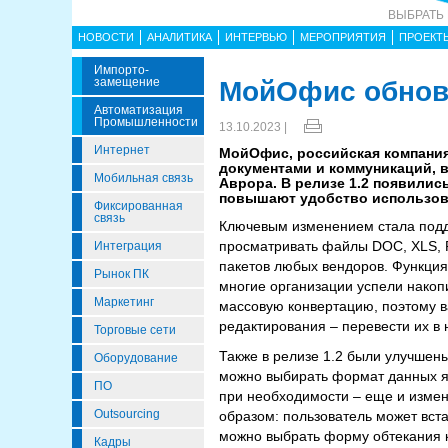
ВЫБРАТЬ
НОВОСТИ
АНАЛИТИКА
ИНТЕРВЬЮ
МЕРОПРИЯТИЯ
ПРОЕКТ
Импорто­
Замещение
МойОфис обнов
Автоматизация
Промышленности
13.10.2023 |
Интернет
МойОфис, российская компания
документами и коммуникаций,
Мобильная связь
Аврора. В релизе 1.2 появили
повышают удобство использов
Фиксированная
связь
Ключевым изменением стала подд
просматривать файлы DOC, XLS, P
Интеграция
пакетов любых вендоров. Функци
Рынок ПК
многие организации успели накоп
Маркетинг
массовую конвертацию, поэтому в
редактирования – перевести их в
Торговые сети
Также в релизе 1.2 были улучшен
Оборудование
можно выбирать формат данных я
ПО
при необходимости – еще и измен
Outsourcing
образом: пользователь может вст
можно выбрать форму обтекания ка
Кадры