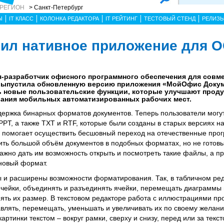
 РЕГИОН
> Санкт-Петербург
Ы
IT КЛАСС
КОЛОНКА РЕДАКТОРА
IT РЕЙТИНГ
ТЕСТОВЫЙ СТЕНД
РЕЛИЗ
ил нативное приложение для О
-разработчик офисного программного обеспечения для совм
 выпустила обновленную версию приложения «МойОфис Доку
сь новые пользовательские функции, которые улучшают проду
ания мобильных автоматизированных рабочих мест.
ержка бинарных форматов документов. Теперь пользователи могут
PT, а также TXT и RTF, которые были созданы в старых версиях 
я помогает осуществить бесшовный переход на отечественные про
ить большой объём документов в подобных форматах, но не готов
ажно дать им возможность открыть и посмотреть такие файлы, а п
 новый формат.
ы и расширены возможности форматирования. Так, в табличном ре
чейки, объединять и разъединять ячейки, перемещать диаграммы 
ять их размер. В текстовом редакторе работа с иллюстрациями пр
авлять, перемещать, уменьшать и увеличивать их по своему желани
ртинки текстом – вокруг рамки, сверху и снизу, перед или за текст