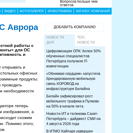
Вопросов больше чем
ответов
Ы
ВИДЕО
ФОТОГАЛЕРЕЯ
ИНФОГРАФИКА
КАТАЛОГ КОМПАНИЙ
С Аврора
ДОБАВИТЬ КОМПАНИЮ
НОВОСТИ
ТОП-
ДНЯ
НОВОСТИ
естной работы с
менты» для ОС
Цифровизация ОПК: более 50%
ктивность и
обученных специалистов
Петербурга получили IT-
компетенции
 открывать и
настольных офисных
«Обнимаю сердцем» запустила
граммные продукты:
брендированную мобильную
связь ХОРОВОД на
ы проводить
инфраструктуре Билайна
ри необходимости
Билайн зафиксировал рост
мобильного трафика в Пулково
дакторе теперь
на 50% в начале лета
и изображения, а
Новости ИТ и телекома Санкт-
оисходит схожим
Петербурга – дайджест СМИ на
ю. Помимо этого,
4 августа 2026 года
ом.
В ИТМО Хайпарк завершен