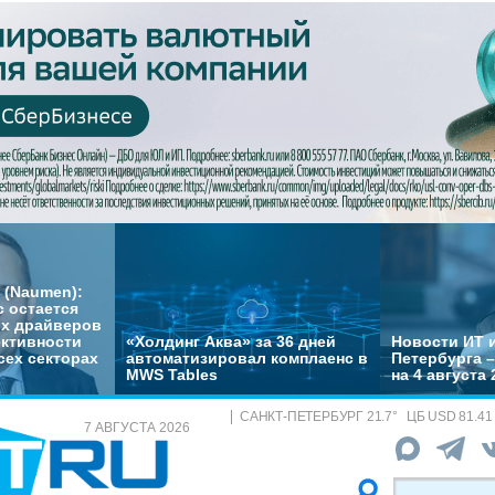
 (Naumen):
с остается
их драйверов
ктивности
«Холдинг Аква» за 36 дней
Новости ИТ и
сех секторах
автоматизировал комплаенс в
Петербурга 
MWS Tables
на 4 августа 
САНКТ-ПЕТЕРБУРГ
21.7
°
ЦБ
USD 81.41
7 АВГУСТА 2026