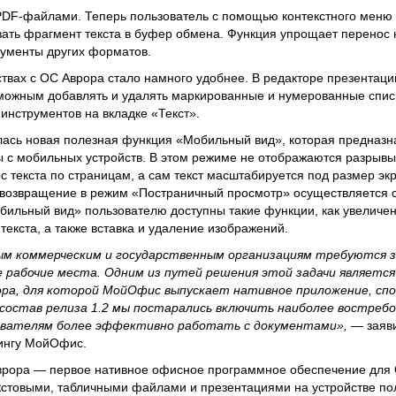
PDF-файлами. Теперь пользователь с помощью контекстного меню
ать фрагмент текста в буфер обмена. Функция упрощает перенос
ументы других форматов.
ствах с ОС Аврора стало намного удобнее. В редакторе презентац
ожным добавлять и удалять маркированные и нумерованные спис
инструментов на вкладке «Текст».
лась новая полезная функция «Мобильный вид», которая предназна
ы с мобильных устройств. В этом режиме не отображаются разрыв
ос текста по страницам, а сам текст масштабируется под размер эк
 возвращение в режим «Постраничный просмотр» осуществляется
бильный вид» пользователю доступны такие функции, как увеличе
текста, а также вставка и удаление изображений.
ным коммерческим и государственным организациям требуются
рабочие места. Одним из путей решения этой задачи является
ора, для которой МойОфис выпускает нативное приложение, сп
 состав релиза 1.2 мы постарались включить наиболее востреб
ователям более эффективно работать с документами»,
— заяв
тингу МойОфис.
ора — первое нативное офисное программное обеспечение для 
екстовыми, табличными файлами и презентациями на устройстве по