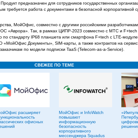
. Продукт предназначен для сотрудников государственных организа
ым требуется работа с документами в безопасной корпоративной 
ерства, МойОфис, совместно с другими российскими разработчиками
 ОС «Аврора». Так, в рамках ЦИПР-2023 совместно с МТС и F+tech
 по стандарту IP68 планшета или смартфона F+tech с LTE-модуле
 «МойОфис Документы», SIM-карты, а также контрактов на сервис
аказчикам по модели подписки TaaS (Telecom-as-a-Service).
СВЕЖЕЕ ПО ТЕМЕ
ойОфис расширяет
МойОфис и InfoWatch
«Импуль
ункциональность
повышают
Петербу
лассических офисных
информационную
цифровы
ешений
безопасность
решения
корпоративного
мессенджера Squadus