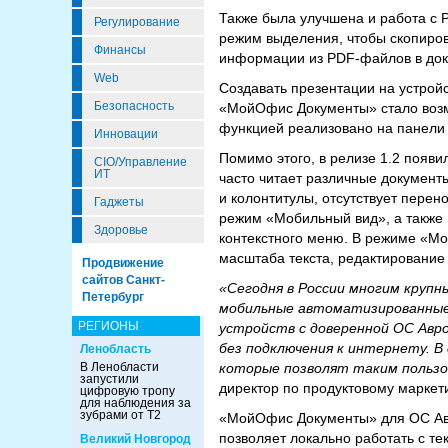
Также была улучшена и работа с 
Регулирование
режим выделения, чтобы скопиров
Финансы
информации из PDF-файлов в док
Web
Создавать презентации на устрой
Безопасность
«МойОфис Документы» стало возм
функцией реализовано на панели 
Инновации
Помимо этого, в релизе 1.2 появи
CIO/Управление
ИТ
часто читает различные документ
и колонтитулы, отсутствует перен
Гаджеты
режим «Мобильный вид», а также
Здоровье
контекстного меню. В режиме «Мо
масштаба текста, редактирование 
Продвижение
сайтов Санкт-
«Сегодня в России многим круп
Петербург
мобильные автоматизированные 
РЕГИОНЫ
устройств с доверенной ОС Авр
без подключения к интернету. В
Ленобласть
В Ленобласти
которые позволят таким польз
запустили
директор по продуктовому марке
цифровую тропу
для наблюдения за
зубрами от Т2
«МойОфис Документы» для ОС Авр
позволяет локально работать с т
Великий Новгород