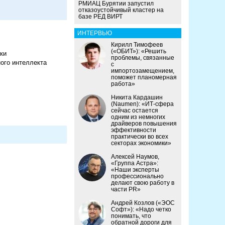
РМИАЦ Бурятии запустил
отказоустойчивый кластер на
базе РЕД ВИРТ
ИНТЕРВЬЮ
Кирилл Тимофеев
(«ОБИТ»): «Решить
ки
проблемы, связанные
ного интеллекта
с
импортозамещением,
поможет планомерная
работа»
Никита Кардашин
(Naumen): «ИТ-сфера
сейчас остается
одним из немногих
драйверов повышения
эффективности
практически во всех
секторах экономики»
Алексей Наумов,
«Группа Астра»:
«Наши эксперты
профессионально
делают свою работу в
части PR»
Андрей Козлов («ЭОС
Софт»): «Надо четко
понимать, что
обратной дороги для