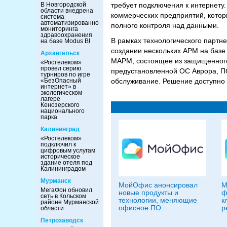
В Новгородской
требует подключения к интернету
области внедрена
коммерческих предприятий, котор
система
автоматизированного
полного контроля над данными.
мониторинга
здравоохранения
В рамках технологического партн
на базе Modus BI
создании нескольких АРМ на базе
Архангельск
МАРМ, состоящее из защищенного
«Ростелеком»
провел серию
предустановленной ОС Аврора, ПО
турниров по игре
«БезОпасный
обслуживание. Решение доступно з
интернет» в
экологическом
лагере
Кенозерского
национального
парка
Калининград
«Ростелеком»
подключил к
цифровым услугам
историческое
здание отеля под
Калининградом
Мурманск
МойОфис анонсировал
М
МегаФон обновил
новые продукты и
ф
сеть в Кольском
технологии, меняющие
к
районе Мурманской
офисное ПО
р
области
Петрозаводск