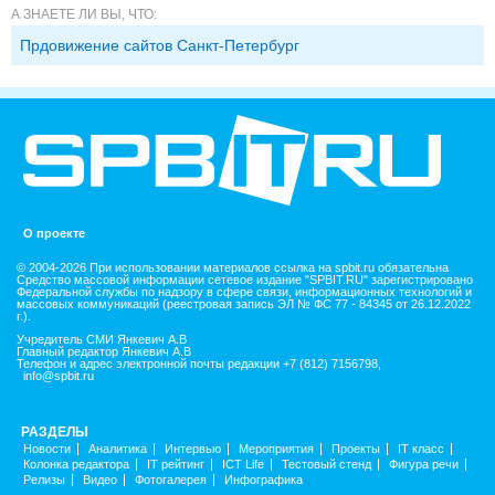
А ЗНАЕТЕ ЛИ ВЫ, ЧТО:
Прдовижение сайтов Санкт-Петербург
О проекте
© 2004-2026 При использовании материалов ссылка на spbit.ru обязательна
Средство массовой информации сетевое издание "SPBIT.RU" зарегистрировано
Федеральной службы по надзору в сфере связи, информационных технологий и
массовых коммуникаций (реестровая запись ЭЛ № ФС 77 - 84345 от 26.12.2022
г.).
Учредитель СМИ Янкевич А.В
Главный редактор Янкевич А.В
Телефон и адрес электронной почты редакции +7 (812) 7156798,
info@spbit.ru
РАЗДЕЛЫ
Новости
Аналитика
Интервью
Мероприятия
Проекты
IT класс
Колонка редактора
IT рейтинг
ICT Life
Тестовый стенд
Фигура речи
Релизы
Видео
Фотогалерея
Инфографика