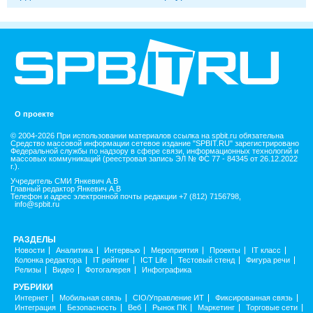
О проекте
© 2004-2026 При использовании материалов ссылка на spbit.ru обязательна
Средство массовой информации сетевое издание "SPBIT.RU" зарегистрировано
Федеральной службы по надзору в сфере связи, информационных технологий и
массовых коммуникаций (реестровая запись ЭЛ № ФС 77 - 84345 от 26.12.2022
г.).
Учредитель СМИ Янкевич А.В
Главный редактор Янкевич А.В
Телефон и адрес электронной почты редакции +7 (812) 7156798,
info@spbit.ru
РАЗДЕЛЫ
Новости
Аналитика
Интервью
Мероприятия
Проекты
IT класс
Колонка редактора
IT рейтинг
ICT Life
Тестовый стенд
Фигура речи
Релизы
Видео
Фотогалерея
Инфографика
РУБРИКИ
Интернет
Мобильная связь
CIO/Управление ИТ
Фиксированная связь
Интеграция
Безопасность
Веб
Рынок ПК
Маркетинг
Торговые сети