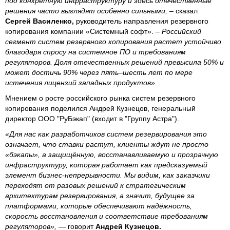
под конкретную инфраструктуру и здесь отечественные
решения часто выглядят особенно сильными,
– сказал
Сергей Василенко,
руководитель направления резервного
копирования компании «Системный софт».
– Российский
сегмент систем резервного копирования растет устойчиво
благодаря спросу на системное ПО и требованиям
регуляторов. Доля отечественных решений превысила 50% и
может достичь 90% через пять–шесть лет по мере
истечения лицензий западных продуктов».
Мнением о росте российского рынка систем резервного
копирования поделился Андрей Кузнецов, генеральный
директор ООО "РуБэкап" (входит в "Группу Астра").
«Для нас как разработчиков систем резервирования это
означает, что ставки растут, клиенты ждут не просто
«бэкапы», а защищённую, восстанавливаемую и прозрачную
инфраструктуру, которая работает как предсказуемый
элемент бизнес-непрерывности. Мы видим, как заказчики
переходят от разовых решений к стратегическим
архитектурам резервирования, а значит, будущее за
платформами, которые обеспечивают надёжность,
скорость восстановления и соответствие требованиям
регуляторов»,
— говорит
Андрей Кузнецов.