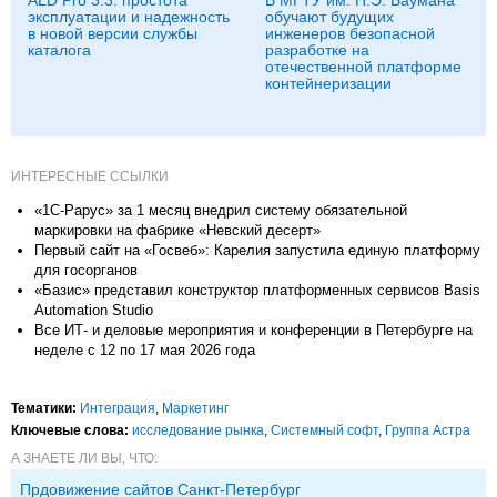
ALD Pro 3.3: простота
В МГТУ им. Н.Э. Баумана
эксплуатации и надежность
обучают будущих
в новой версии службы
инженеров безопасной
каталога
разработке на
отечественной платформе
контейнеризации
ИНТЕРЕСНЫЕ ССЫЛКИ
«1С-Рарус» за 1 месяц внедрил систему обязательной
маркировки на фабрике «Невский десерт»
Первый сайт на «Госвеб»: Карелия запустила единую платформу
для госорганов
«Базис» представил конструктор платформенных сервисов Basis
Automation Studio
Все ИТ- и деловые мероприятия и конференции в Петербурге на
неделе с 12 по 17 мая 2026 года
Тематики:
Интеграция
,
Маркетинг
Ключевые слова:
исследование рынка
,
Системный софт
,
Группа Астра
А ЗНАЕТЕ ЛИ ВЫ, ЧТО:
Прдовижение сайтов Санкт-Петербург