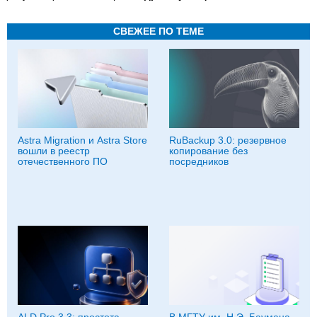
СВЕЖЕЕ ПО ТЕМЕ
Astra Migration и Astra Store
RuBackup 3.0: резервное
вошли в реестр
копирование без
отечественного ПО
посредников