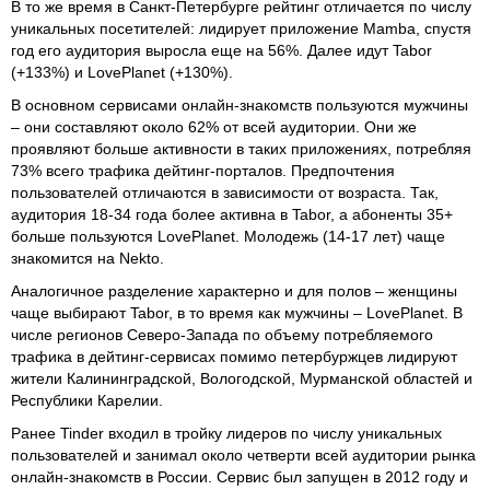
В то же время в Санкт-Петербурге рейтинг отличается по числу
уникальных посетителей: лидирует приложение Mamba, спустя
год его аудитория выросла еще на 56%. Далее идут Tabor
(+133%) и LovePlanet (+130%).
В основном сервисами онлайн-знакомств пользуются мужчины
– они составляют около 62% от всей аудитории. Они же
проявляют больше активности в таких приложениях, потребляя
73% всего трафика дейтинг-порталов. Предпочтения
пользователей отличаются в зависимости от возраста. Так,
аудитория 18-34 года более активна в Tabor, а абоненты 35+
больше пользуются LovePlanet. Молодежь (14-17 лет) чаще
знакомится на Nekto.
Аналогичное разделение характерно и для полов – женщины
чаще выбирают Tabor, в то время как мужчины – LovePlanet. В
числе регионов Северо-Запада по объему потребляемого
трафика в дейтинг-сервисах помимо петербуржцев лидируют
жители Калининградской, Вологодской, Мурманской областей и
Республики Карелии.
Ранее Tinder входил в тройку лидеров по числу уникальных
пользователей и занимал около четверти всей аудитории рынка
онлайн-знакомств в России. Сервис был запущен в 2012 году и