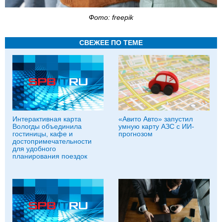
Фото: freepik
СВЕЖЕЕ ПО ТЕМЕ
Интерактивная карта
«Авито Авто» запустил
Вологды объединила
умную карту АЗС с ИИ-
гостиницы, кафе и
прогнозом
достопримечательности
для удобного
планирования поездок