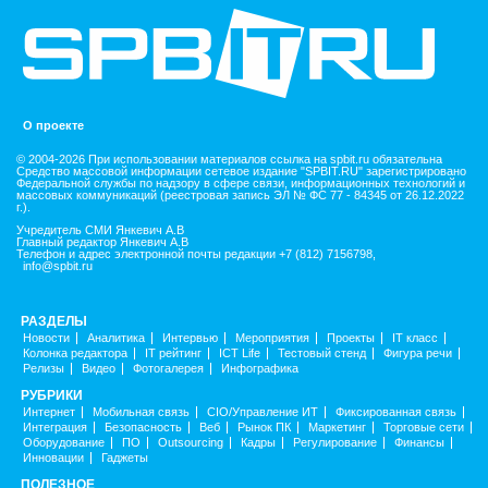
О проекте
© 2004-2026 При использовании материалов ссылка на spbit.ru обязательна
Средство массовой информации сетевое издание "SPBIT.RU" зарегистрировано
Федеральной службы по надзору в сфере связи, информационных технологий и
массовых коммуникаций (реестровая запись ЭЛ № ФС 77 - 84345 от 26.12.2022
г.).
Учредитель СМИ Янкевич А.В
Главный редактор Янкевич А.В
Телефон и адрес электронной почты редакции +7 (812) 7156798,
info@spbit.ru
РАЗДЕЛЫ
Новости
Аналитика
Интервью
Мероприятия
Проекты
IT класс
Колонка редактора
IT рейтинг
ICT Life
Тестовый стенд
Фигура речи
Релизы
Видео
Фотогалерея
Инфографика
РУБРИКИ
Интернет
Мобильная связь
CIO/Управление ИТ
Фиксированная связь
Интеграция
Безопасность
Веб
Рынок ПК
Маркетинг
Торговые сети
Оборудование
ПО
Outsourcing
Кадры
Регулирование
Финансы
Инновации
Гаджеты
ПОЛЕЗНОЕ