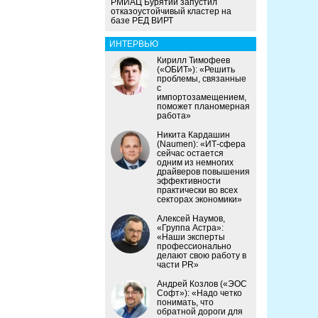
РМИАЦ Бурятии запустил
отказоустойчивый кластер на
базе РЕД ВИРТ
ИНТЕРВЬЮ
Кирилл Тимофеев
(«ОБИТ»): «Решить
проблемы, связанные
с
импортозамещением,
поможет планомерная
работа»
Никита Кардашин
(Naumen): «ИТ-сфера
сейчас остается
одним из немногих
драйверов повышения
эффективности
практически во всех
секторах экономики»
Алексей Наумов,
«Группа Астра»:
«Наши эксперты
профессионально
делают свою работу в
части PR»
Андрей Козлов («ЭОС
Софт»): «Надо четко
понимать, что
обратной дороги для