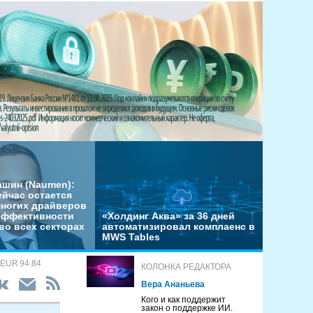
ашин (Naumen):
ейчас остается
многих драйверов
эффективности
«Холдинг Аква» за 36 дней
во всех секторах
автоматизировал комплаенс в
MWS Tables
 EUR 94.84
КОЛОНКА РЕДАКТОРА
Вера Ананьева
Кого и как поддержит
закон о поддержке ИИ.