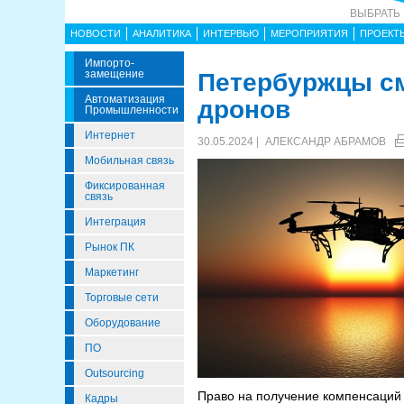
ВЫБРАТЬ
НОВОСТИ
АНАЛИТИКА
ИНТЕРВЬЮ
МЕРОПРИЯТИЯ
ПРОЕКТ
Импорто­
Замещение
Петербуржцы см
Автоматизация
дронов
Промышленности
Интернет
30.05.2024 |
АЛЕКСАНДР АБРАМОВ
Мобильная связь
Фиксированная
связь
Интеграция
Рынок ПК
Маркетинг
Торговые сети
Оборудование
ПО
Outsourcing
Право на получение компенсаций и
Кадры