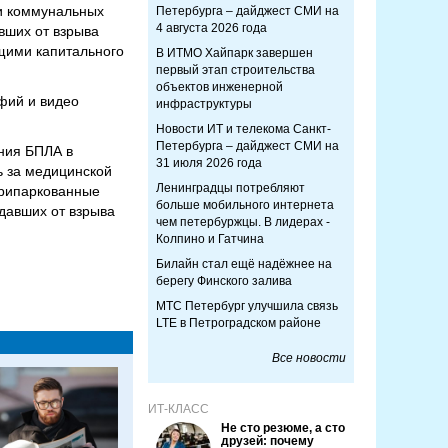
и коммунальных
Петербурга – дайджест СМИ на
4 августа 2026 года
авших от взрыва
ющими капитального
В ИТМО Хайпарк завершен
первый этап строительства
объектов инженерной
фий и видео
инфраструктуры
Новости ИТ и телекома Санкт-
Петербурга – дайджест СМИ на
ния БПЛА в
31 июля 2026 года
ь за медицинской
Ленинградцы потребляют
припаркованные
больше мобильного интернета
давших от взрыва
чем петербуржцы. В лидерах -
Колпино и Гатчина
Билайн стал ещё надёжнее на
берегу Финского залива
МТС Петербург улучшила связь
LTE в Петроградском районе
Все новости
ИТ-КЛАСС
Не сто резюме, а сто
друзей: почему