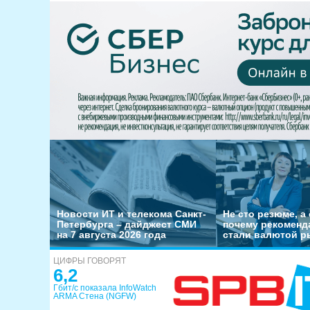
Новости ИТ и телекома Санкт-
Не сто резюме, а 
Петербурга – дайджест СМИ
почему рекоменд
на 7 августа 2026 года
стали валютой р
ЦИФРЫ ГОВОРЯТ
6,2
Гбит/с показала InfoWatch
ARMA Стена (NGFW)