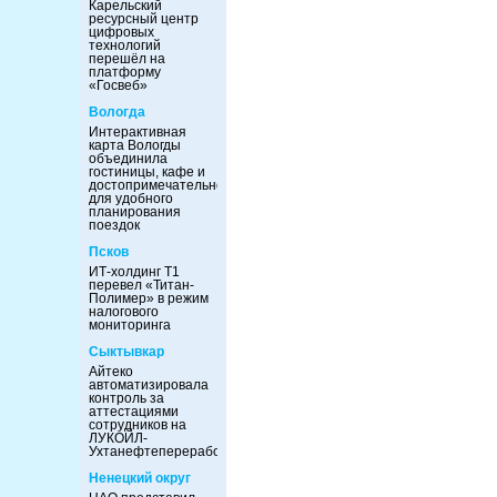
Карельский
ресурсный центр
цифровых
технологий
перешёл на
платформу
«Госвеб»
Вологда
Интерактивная
карта Вологды
объединила
гостиницы, кафе и
достопримечательности
для удобного
планирования
поездок
Псков
ИТ-холдинг Т1
перевел «Титан-
Полимер» в режим
налогового
мониторинга
Сыктывкар
Айтеко
автоматизировала
контроль за
аттестациями
сотрудников на
ЛУКОЙЛ-
Ухтанефтепереработка
Ненецкий округ