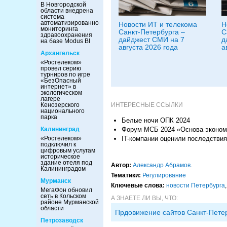
В Новгородской
области внедрена
система
автоматизированного
Новости ИТ и телекома
Н
мониторинга
Санкт-Петербурга –
С
здравоохранения
дайджест СМИ на 7
д
на базе Modus BI
августа 2026 года
а
Архангельск
«Ростелеком»
провел серию
турниров по игре
«БезОпасный
интернет» в
экологическом
лагере
Кенозерского
ИНТЕРЕСНЫЕ ССЫЛКИ
национального
парка
Белые ночи ОПК 2024
Калининград
Форум МСБ 2024 «Основа эконом
«Ростелеком»
IT-компании оценили последствия
подключил к
цифровым услугам
историческое
здание отеля под
Автор:
Александр Абрамов
.
Калининградом
Тематики:
Регулирование
Мурманск
Ключевые слова:
новости Петербурга
МегаФон обновил
сеть в Кольском
А ЗНАЕТЕ ЛИ ВЫ, ЧТО:
районе Мурманской
области
Прдовижение сайтов Санкт-Пете
Петрозаводск