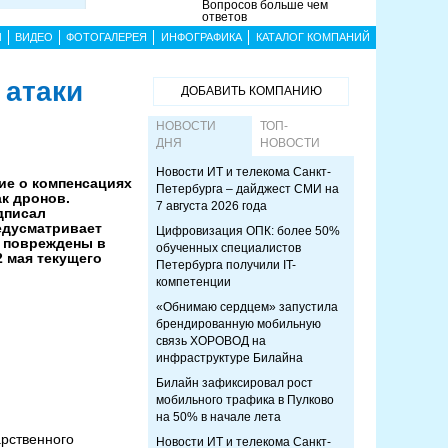
Вопросов больше чем
ответов
Ы
ВИДЕО
ФОТОГАЛЕРЕЯ
ИНФОГРАФИКА
КАТАЛОГ КОМПАНИЙ
 атаки
ДОБАВИТЬ КОМПАНИЮ
НОВОСТИ
ТОП-
ДНЯ
НОВОСТИ
Новости ИТ и телекома Санкт-
ие о компенсациях
Петербурга – дайджест СМИ на
к дронов.
7 августа 2026 года
дписал
едусматривает
Цифровизация ОПК: более 50%
 повреждены в
обученных специалистов
2 мая текущего
Петербурга получили IT-
компетенции
«Обнимаю сердцем» запустила
брендированную мобильную
связь ХОРОВОД на
инфраструктуре Билайна
Билайн зафиксировал рост
мобильного трафика в Пулково
на 50% в начале лета
арственного
Новости ИТ и телекома Санкт-