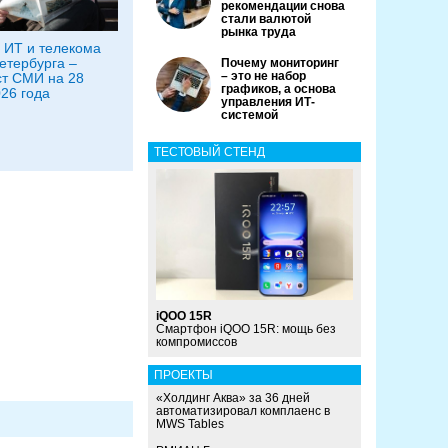
рекомендации снова
стали валютой
рынка труда
 ИТ и телекома
етербурга –
Почему мониторинг
– это не набор
т СМИ на 28
графиков, а основа
26 года
управления ИТ-
системой
ТЕСТОВЫЙ СТЕНД
iQOO 15R
Смартфон iQOO 15R: мощь без
компромиссов
ПРОЕКТЫ
«Холдинг Аква» за 36 дней
автоматизировал комплаенс в
MWS Tables