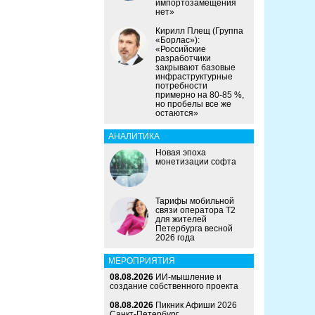
импортозамещения
нет»
Кирилл Плещ (Группа
«Борлас»):
«Российские
разработчики
закрывают базовые
инфраструктурные
потребности
примерно на 80-85 %,
но пробелы все же
остаются»
АНАЛИТИКА
Новая эпоха
монетизации софта
Тарифы мобильной
связи оператора Т2
для жителей
Петербурга весной
2026 года
МЕРОПРИЯТИЯ
08.08.2026
ИИ-мышление и
создание собственного проекта
08.08.2026
Пикник Афиши 2026
Санкт-Петербург