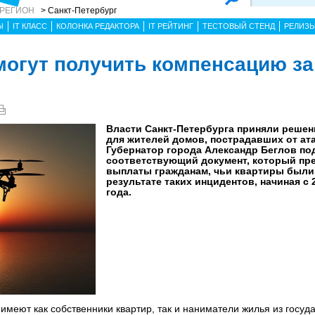
 РЕГИОН
> Санкт-Петербург
Ы
IT КЛАСС
КОЛОНКА РЕДАКТОРА
IT РЕЙТИНГ
ТЕСТОВЫЙ СТЕНД
РЕЛИЗ
огут получить компенсацию за
Власти Санкт-Петербурга приняли решен
для жителей домов, пострадавших от ата
Губернатор города Александр Беглов по
соответствующий документ, который пр
выплаты гражданам, чьи квартиры были
результате таких инцидентов, начиная с 
года.
меют как собственники квартир, так и наниматели жилья из госуд