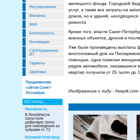
жилищного фонда. Городской бюд
Регулирование
услуг, а также все затраты на ка
Финансы
домов, но и зданий, находящихся
ремонта.
Web
Кроме того, власти Санкт-Петерб
Безопасность
военных объектов, дронов и после
Инновации
Уже были произведены выплаты ф
CIO/Управление
многоэтажный дом на Пискаревско
ИТ
помощью, одна пожилая женщина 
Гаджеты
рядом автомобили, оказавшиеся в
Здоровье
квартир получили от 25 тысяч до 
Продвижение
сайтов Санкт-
Изображение к лиду - freepik.com
Петербург
РЕГИОНЫ
Ленобласть
В Ленобласти
запустили
цифровую тропу
для наблюдения за
зубрами от Т2
Великий Новгород