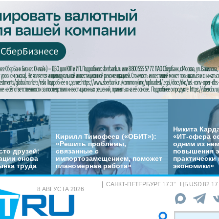
Никита Кард
Кирилл Тимофеев («ОБИТ»):
«ИТ-сфера с
«Решить проблемы,
одним из не
сто друзей:
связанные с
повышения 
ации снова
импортозамещением, поможет
практически 
ынка труда
планомерная работа»
экономики»
САНКТ-ПЕТЕРБУРГ
17.3
°
ЦБ
USD 82.17
8 АВГУСТА 2026