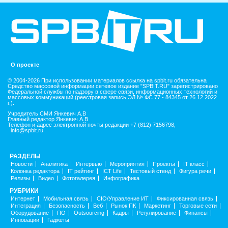
О проекте
© 2004-2026 При использовании материалов ссылка на spbit.ru обязательна
Средство массовой информации сетевое издание "SPBIT.RU" зарегистрировано
Федеральной службы по надзору в сфере связи, информационных технологий и
массовых коммуникаций (реестровая запись ЭЛ № ФС 77 - 84345 от 26.12.2022
г.).
Учредитель СМИ Янкевич А.В
Главный редактор Янкевич А.В
Телефон и адрес электронной почты редакции +7 (812) 7156798,
info@spbit.ru
РАЗДЕЛЫ
Новости
Аналитика
Интервью
Мероприятия
Проекты
IT класс
Колонка редактора
IT рейтинг
ICT Life
Тестовый стенд
Фигура речи
Релизы
Видео
Фотогалерея
Инфографика
РУБРИКИ
Интернет
Мобильная связь
CIO/Управление ИТ
Фиксированная связь
Интеграция
Безопасность
Веб
Рынок ПК
Маркетинг
Торговые сети
Оборудование
ПО
Outsourcing
Кадры
Регулирование
Финансы
Инновации
Гаджеты