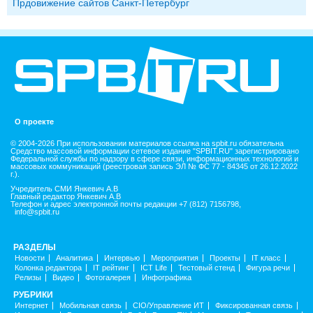
Прдовижение сайтов Санкт-Петербург
О проекте
© 2004-2026 При использовании материалов ссылка на spbit.ru обязательна
Средство массовой информации сетевое издание "SPBIT.RU" зарегистрировано
Федеральной службы по надзору в сфере связи, информационных технологий и
массовых коммуникаций (реестровая запись ЭЛ № ФС 77 - 84345 от 26.12.2022
г.).
Учредитель СМИ Янкевич А.В
Главный редактор Янкевич А.В
Телефон и адрес электронной почты редакции +7 (812) 7156798,
info@spbit.ru
РАЗДЕЛЫ
Новости
Аналитика
Интервью
Мероприятия
Проекты
IT класс
Колонка редактора
IT рейтинг
ICT Life
Тестовый стенд
Фигура речи
Релизы
Видео
Фотогалерея
Инфографика
РУБРИКИ
Интернет
Мобильная связь
CIO/Управление ИТ
Фиксированная связь