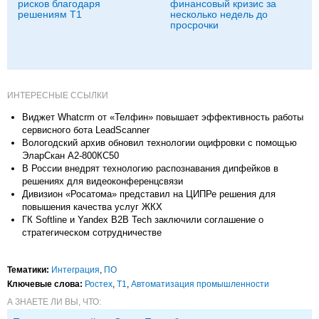
рисков благодаря
финансовый кризис за
решениям Т1
несколько недель до
просрочки
ИНТЕРЕСНЫЕ ССЫЛКИ
Виджет Whatcrm от «Телфин» повышает эффективность работы
сервисного бота LeadScanner
Вологодский архив обновил технологии оцифровки с помощью
ЭларСкан А2-800КС50
В России внедрят технологию распознавания дипфейков в
решениях для видеоконференцсвязи
Дивизион «Росатома» представил на ЦИПРе решения для
повышения качества услуг ЖКХ
ГК Softline и Yandex B2B Tech заключили соглашение о
стратегическом сотрудничестве
Тематики:
Интеграция
,
ПО
Ключевые слова:
Ростех
,
Т1
,
Автоматизация промышленности
А ЗНАЕТЕ ЛИ ВЫ, ЧТО: