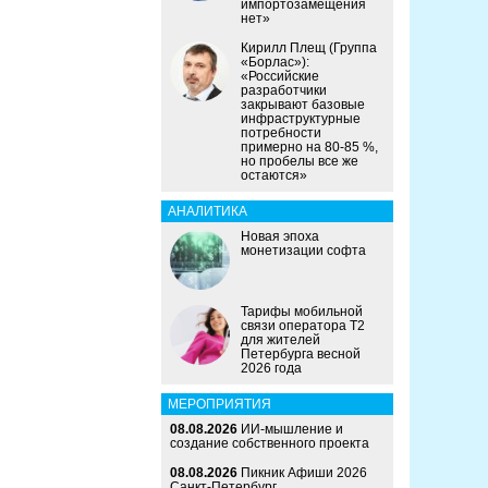
импортозамещения
нет»
Кирилл Плещ (Группа
«Борлас»):
«Российские
разработчики
закрывают базовые
инфраструктурные
потребности
примерно на 80-85 %,
но пробелы все же
остаются»
АНАЛИТИКА
Новая эпоха
монетизации софта
Тарифы мобильной
связи оператора Т2
для жителей
Петербурга весной
2026 года
МЕРОПРИЯТИЯ
08.08.2026
ИИ-мышление и
создание собственного проекта
08.08.2026
Пикник Афиши 2026
Санкт-Петербург