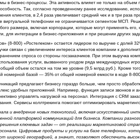
мы в бизнес-процессы. Эта активность влияет не только на объем
пособность. Так, согласно проведенному ранее исследованию, исп
ния клиентов, в 2,4 раза увеличивает средний чек и в три раза пр
ие виртуальной телефонии не ограничивается сегментом МСП. Реш
ого размера, включая корпорации, которые могут применять его, 
и, для интеграции в бизнес-приложения и при решении других зад
в» (8-800) «Ростелеком» остается лидером по выручке с долей 32
ручки связан с увеличением интереса клиентов компании к дополни
хранением спроса со стороны госзаказчиков. При этом выручка ком
спользования услуги, вызванного уходом ряда международных игрок
 общий объем остался на том же уровне (9,5 млрд руб.). Кроме тог
й номерной базой — 35% от общей номерной емкости в коде 8-800
икаций предлагают бизнесу гораздо больше, чем просто обработк
лекс удобных приложений. Например, функция записи звонков и а
ективно управлять нагрузкой на персонал. Интеграция с CRM зака
ания. Сервисы коллтрекинга помогают оптимизировать маркетинг
ала и внедрение новых технологий, включая искусственный ин
нной платформой коммуникаций для бизнеса. Компании разно
решения ключевых задач — от реализации маркетинговой стра
сонала. Цифровые продукты и услуги на базе телефонии, кот
т широкой географией, а значит, позволяют обеспечить высоки