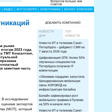
Вопросов больше чем
ответов
Ы
ВИДЕО
ФОТОГАЛЕРЕЯ
ИНФОГРАФИКА
КАТАЛОГ КОМПАНИЙ
уникаций
ДОБАВИТЬ КОМПАНИЮ
НОВОСТИ
ТОП-
ДНЯ
НОВОСТИ
Новости ИТ и телекома Санкт-
на рынке
Петербурга – дайджест СМИ на
итогам 2023 года.
7 августа 2026 года
а ТМТ Консалтинг,
ртуальной
Цифровизация ОПК: более 50%
 признана
обученных специалистов
Бесплатный
Петербурга получили IT-
я заметная часть
компетенции
«Обнимаю сердцем» запустила
брендированную мобильную
связь ХОРОВОД на
инфраструктуре Билайна
Билайн зафиксировал рост
. В исследовании
мобильного трафика в Пулково
о оценкам экспертов
на 50% в начале лета
тва (МСП), который
Новости ИТ и телекома Санкт-