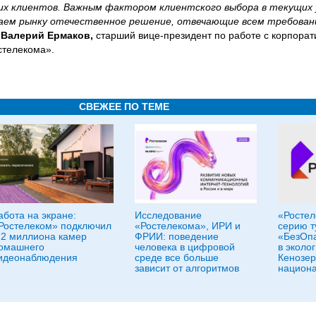
ших клиентов. Важным фактором клиентского выбора в текущих 
аем рынку отечественное решение, отвечающие всем требован
л
Валерий Ермаков,
старший вице-президент по работе с корпора
стелекома».
СВЕЖЕЕ ПО ТЕМЕ
абота на экране:
Исследование
«Ростел
Ростелеком» подключил
«Ростелекома», ИРИ и
серию т
,2 миллиона камер
ФРИИ: поведение
«БезОпа
омашнего
человека в цифровой
в эколо
идеонаблюдения
среде все больше
Кенозер
зависит от алгоритмов
национа