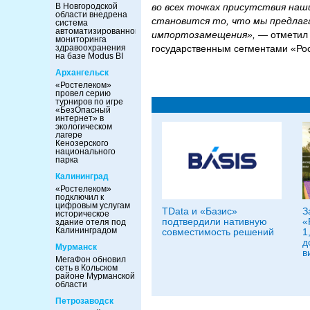
В Новгородской
во всех точках присутствия на
области внедрена
становится то, что мы предлаг
система
автоматизированного
импортозамещения»,
— отмети
мониторинга
здравоохранения
государственным сегментами «Ро
на базе Modus BI
Архангельск
«Ростелеком»
провел серию
турниров по игре
«БезОпасный
интернет» в
экологическом
лагере
Кенозерского
национального
парка
Калининград
«Ростелеком»
подключил к
цифровым услугам
TData и «Базис»
З
историческое
подтвердили нативную
«
здание отеля под
Калининградом
совместимость решений
1
д
Мурманск
в
МегаФон обновил
сеть в Кольском
районе Мурманской
области
Петрозаводск