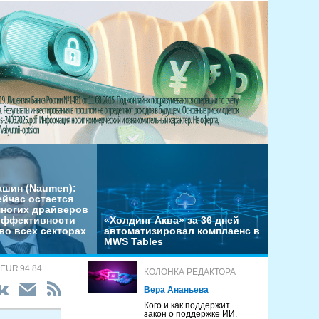
ашин (Naumen):
ейчас остается
многих драйверов
эффективности
«Холдинг Аква» за 36 дней
во всех секторах
автоматизировал комплаенс в
MWS Tables
 EUR 94.84
КОЛОНКА РЕДАКТОРА
Вера Ананьева
Кого и как поддержит
закон о поддержке ИИ.