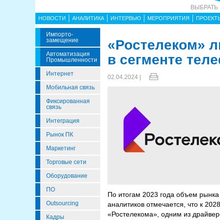
ВЫБРАТЬ
НОВОСТИ
АНАЛИТИКА
ИНТЕРВЬЮ
МЕРОПРИЯТИЯ
ПРОЕКТ
Импорто­
Замещение
«Ростелеком» л
Автоматизация
в сегменте тел
Промышленности
Интернет
02.04.2024 |
Мобильная связь
Фиксированная
связь
Интеграция
Рынок ПК
Маркетинг
Торговые сети
Оборудование
ПО
По итогам 2023 года объем рынка
Outsourcing
аналитиков отмечается, что к 202
«Ростелекома», одним из драйвер
Кадры