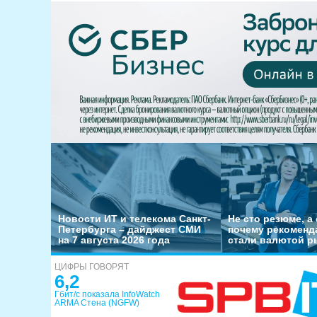
Новости ИТ и телекома Санкт-
Не сто резюме, а 
Петербурга – дайджест СМИ
почему рекоменд
на 7 августа 2026 года
стали валютой р
ЦИФРЫ ГОВОРЯТ
6,2
Гбит/с показала InfoWatch
ARMA Стена (NGFW)