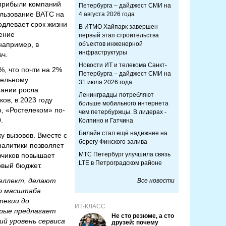
 прибыли компаний
Петербурга – дайджест СМИ на
ользование ВАТС на
4 августа 2026 года
одлевает срок жизни
В ИТМО Хайпарк завершен
ение
первый этап строительства
например, в
объектов инженерной
инфраструктуры
ач.
Новости ИТ и телекома Санкт-
%, что почти на 2%
Петербурга – дайджест СМИ на
тельному
31 июля 2026 года
пании росла
Ленинградцы потребляют
ов, в 2023 году
больше мобильного интернета
о, «Ростелеком» по-
чем петербуржцы. В лидерах -
.
Колпино и Гатчина
Билайн стал ещё надёжнее на
у вызовов. Вместе с
берегу Финского залива
налитики позволяет
МТС Петербург улучшила связь
зчиков повышает
LTE в Петроградском районе
овый бюджет.
теллект, делают
Все новости
го масштаба
тегии до
ИТ-КЛАСС
орые предлагает
Не сто резюме, а сто
й уровень сервиса
друзей: почему