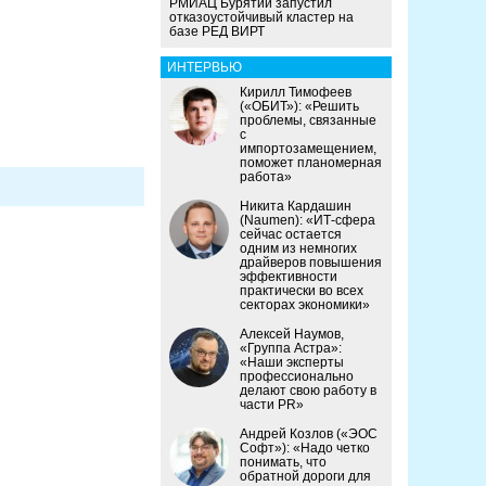
РМИАЦ Бурятии запустил
отказоустойчивый кластер на
базе РЕД ВИРТ
ИНТЕРВЬЮ
Кирилл Тимофеев
(«ОБИТ»): «Решить
проблемы, связанные
с
импортозамещением,
поможет планомерная
работа»
Никита Кардашин
(Naumen): «ИТ-сфера
сейчас остается
одним из немногих
драйверов повышения
эффективности
практически во всех
секторах экономики»
Алексей Наумов,
«Группа Астра»:
«Наши эксперты
профессионально
делают свою работу в
части PR»
Андрей Козлов («ЭОС
Софт»): «Надо четко
понимать, что
обратной дороги для