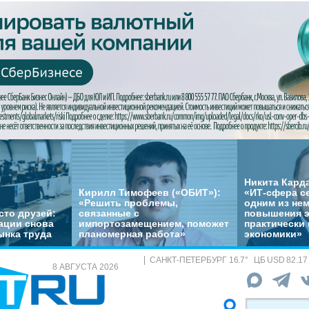
Никита Кард
Кирилл Тимофеев («ОБИТ»):
«ИТ-сфера с
«Решить проблемы,
одним из не
сто друзей:
связанные с
повышения 
ации снова
импортозамещением, поможет
практически 
ынка труда
планомерная работа»
экономики»
САНКТ-ПЕТЕРБУРГ
16.7
°
ЦБ
USD 82.17
8 АВГУСТА 2026