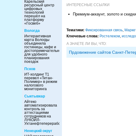
Карельский
ИНТЕРЕСНЫЕ ССЫЛКИ
ресурсный центр
цифровых
технологий
Премиум-аккаунт, золото и скидк
перешёл на
платформу
«Госвеб»
Тематики:
Фиксированная связь
,
Марке
Вологда
Интерактивная
Ключевые слова:
Ростелеком
,
исследо
карта Вологды
объединила
А ЗНАЕТЕ ЛИ ВЫ, ЧТО:
гостиницы, кафе и
достопримечательности
Прдовижение сайтов Санкт-Пете
для удобного
планирования
поездок
Псков
ИТ-холдинг Т1
перевел «Титан-
Полимер» в режим
налогового
мониторинга
Сыктывкар
Айтеко
автоматизировала
контроль за
аттестациями
сотрудников на
ЛУКОЙЛ-
Ухтанефтепереработка
Ненецкий округ