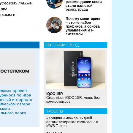
рекомендации снова
условиях также
стали валютой
иям
рынка труда
тивным и
Почему мониторинг
– это не набор
графиков, а основа
управления ИТ-
системой
ТЕСТОВЫЙ СТЕНД
еком» провел
iQOO 15R
урниров по игре
Смартфон iQOO 15R: мощь без
сный интернет»
компромиссов
гическом лагере
ского
ПРОЕКТЫ
льного парка
«Холдинг Аква» за 36 дней
автоматизировал комплаенс в
MWS Tables