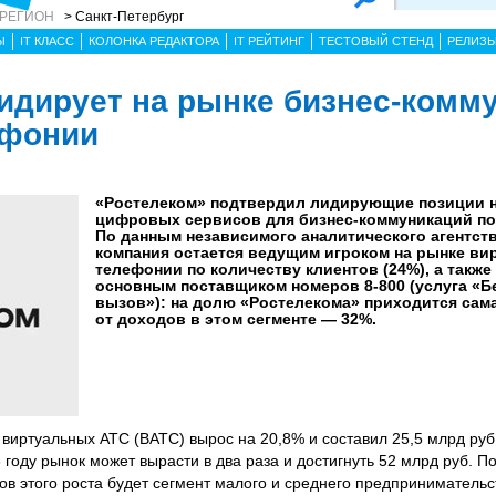
 РЕГИОН
> Санкт-Петербург
Ы
IT КЛАСС
КОЛОНКА РЕДАКТОРА
IT РЕЙТИНГ
ТЕСТОВЫЙ СТЕНД
РЕЛИЗ
идирует на рынке бизнес-комм
ефонии
«Ростелеком» подтвердил лидирующие позиции 
цифровых сервисов для бизнес-коммуникаций по 
По данным независимого аналитического агентств
компания остается ведущим игроком на рынке ви
телефонии по количеству клиентов (24%), а также
основным поставщиком номеров 8-800 (услуга «
вызов»): на долю «Ростелекома» приходится сама
от доходов в этом сегменте — 32%.
 виртуальных АТС (ВАТС) вырос на 20,8% и составил 25,5 млрд руб
8 году рынок может вырасти в два раза и достигнуть 52 млрд руб. П
ов этого роста будет сегмент малого и среднего предпринимательс