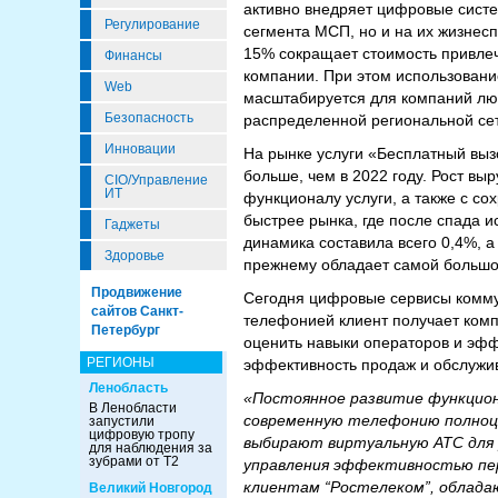
активно внедряет цифровые систе
Регулирование
сегмента МСП, но и на их жизнес
15% сокращает стоимость привлече
Финансы
компании. При этом использован
Web
масштабируется для компаний люб
Безопасность
распределенной региональной сет
Инновации
На рынке услуги «Бесплатный вызо
больше, чем в 2022 году. Рост вы
CIO/Управление
ИТ
функционалу услуги, а также с со
быстрее рынка, где после спада и
Гаджеты
динамика составила всего 0,4%, а
Здоровье
прежнему обладает самой большо
Продвижение
Сегодня цифровые сервисы коммун
сайтов Санкт-
телефонией клиент получает комп
Петербург
оценить навыки операторов и эфф
РЕГИОНЫ
эффективность продаж и обслужив
Ленобласть
«Постоянное развитие функцион
В Ленобласти
современную телефонию полноце
запустили
цифровую тропу
выбирают виртуальную АТС для 
для наблюдения за
зубрами от Т2
управления эффективностью пер
клиентам “Ростелеком”, обладаю
Великий Новгород