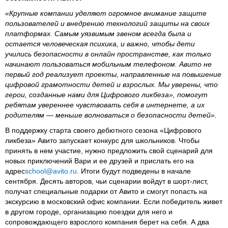
«Крупные компании уделяют огромное внимание защите
пользователей и внедрению технологий защиты на своих
платформах. Самым уязвимым звеном всегда была и
остается человеческая психика, и важно, чтобы дети
учились безопасности в онлайн пространстве, как только
начинают пользоваться мобильным телефоном. Авито не
первый год реализует проекты, направленные на повышение
цифровой грамотности детей и взрослых. Мы уверены, что
герои, созданные нами для Цифрового ликбеза», помогут
ребятам увереннее чувствовать себя в интернете, а их
родителям — меньше волноваться о безопасности детей».
В поддержку старта своего дебютного сезона «Цифрового
ликбеза» Авито запускает конкурс для школьников. Чтобы
принять в нем участие, нужно предложить свой сценарий для
новых приключений Вари и ее друзей и прислать его на
адрес
school@avito.ru
. Итоги будут подведены в начале
сентября. Десять авторов, чьи сценарии войдут в шорт-лист,
получат специальные подарки от Авито и смогут попасть на
экскурсию в московский офис компании. Если победитель живет
в другом городе, организацию поездки для него и
сопровождающего взрослого компания берет на себя. А два