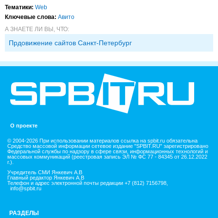
Тематики:
Web
Ключевые слова:
Авито
А ЗНАЕТЕ ЛИ ВЫ, ЧТО:
Прдовижение сайтов Санкт-Петербург
О проекте
© 2004-2026 При использовании материалов ссылка на spbit.ru обязательна
Средство массовой информации сетевое издание "SPBIT.RU" зарегистрировано
Федеральной службы по надзору в сфере связи, информационных технологий и
массовых коммуникаций (реестровая запись ЭЛ № ФС 77 - 84345 от 26.12.2022
г.).
Учредитель СМИ Янкевич А.В
Главный редактор Янкевич А.В
Телефон и адрес электронной почты редакции +7 (812) 7156798,
info@spbit.ru
РАЗДЕЛЫ