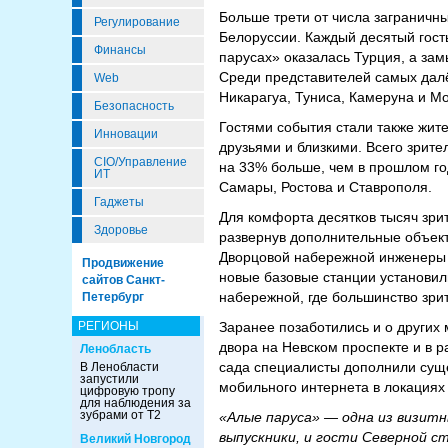
Больше трети от числа заграничн
Регулирование
Белоруссии. Каждый десятый гость
Финансы
парусах» оказалась Турция, а за
Среди представителей самых далёк
Web
Никарагуа, Туниса, Камеруна и М
Безопасность
Гостями события стали также жите
Инновации
друзьями и близкими. Всего зрите
CIO/Управление
на 33% больше, чем в прошлом го
ИТ
Самары, Ростова и Ставрополя.
Гаджеты
Для комфорта десятков тысяч зри
Здоровье
развернув дополнительные объект
Дворцовой набережной инженеры 
Продвижение
новые базовые станции установил
сайтов Санкт-
набережной, где большинство зри
Петербург
Заранее позаботились и о других
РЕГИОНЫ
двора на Невском проспекте и в р
Ленобласть
сада специалисты дополнили суще
В Ленобласти
запустили
мобильного интернета в локациях 
цифровую тропу
для наблюдения за
зубрами от Т2
«Алые паруса» — одна из визитн
выпускники, и гости Северной с
Великий Новгород