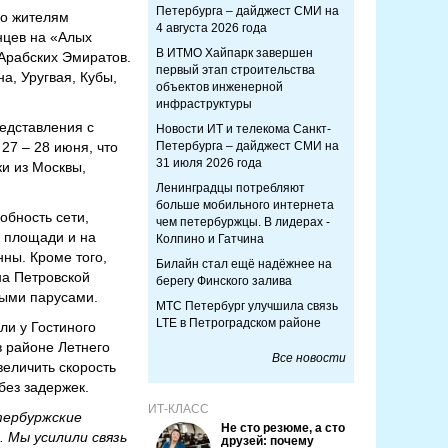
Петербурга – дайджест СМИ на
ло жителям
4 августа 2026 года
нцев на «Алых
В ИТМО Хайпарк завершен
 Арабских Эмиратов.
первый этап строительства
а, Уругвая, Кубы,
объектов инженерной
инфраструктуры
редставления с
Новости ИТ и телекома Санкт-
27 – 28 июня, что
Петербурга – дайджест СМИ на
31 июля 2026 года
и из Москвы,
Ленинградцы потребляют
больше мобильного интернета
обность сети,
чем петербуржцы. В лидерах -
й площади и на
Колпино и Гатчина
ны. Кроме того,
Билайн стал ещё надёжнее на
на Петровской
берегу Финского залива
лыми парусами.
МТС Петербург улучшила связь
LTE в Петроградском районе
ли у Гостиного
в районе Летнего
Все новости
еличить скорость
без задержек.
ИТ-КЛАСС
тербуржские
Не сто резюме, а сто
. Мы усилили связь
друзей: почему