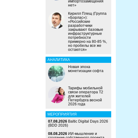
импортозамещения
нет»
Кирилл Плещ (Группа
«Борлас»):
«Российские
разработчики
закрывают базовые
инфраструктурные
потребности
примерно на 80-85 %,
но пробелы все же
остаются»
АНАЛИТИКА
Новая эпоха
монетизации софта
Тарифы мобильной
связи оператора Т2
для жителей
Петербурга весной
2026 года
МЕРОПРИЯТИЯ
07.08.2026
Baltic Digital Days 2026
(BDD 2026)
08.08.2026
ИИ-мышление и
создание собственного проекта