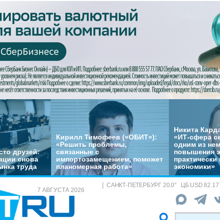
Никита Кард
Кирилл Тимофеев («ОБИТ»):
«ИТ-сфера с
«Решить проблемы,
одним из не
сто друзей:
связанные с
повышения 
ации снова
импортозамещением, поможет
практически 
ынка труда
планомерная работа»
экономики»
САНКТ-ПЕТЕРБУРГ
20.0
°
ЦБ
USD 82.17
7 АВГУСТА 2026