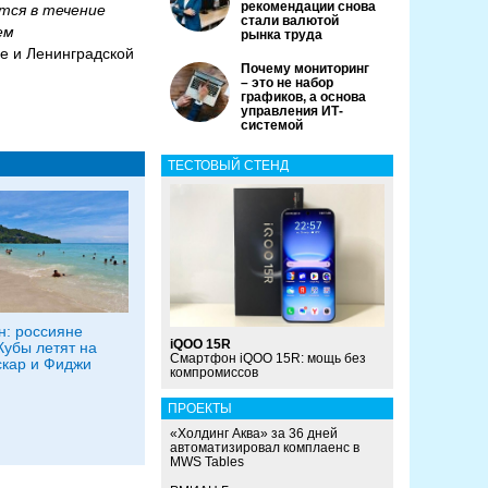
рекомендации снова
ются в течение
стали валютой
ем
рынка труда
е и Ленинградской
Почему мониторинг
– это не набор
графиков, а основа
управления ИТ-
системой
ТЕСТОВЫЙ СТЕНД
: россияне
iQOO 15R
Кубы летят на
Смартфон iQOO 15R: мощь без
кар и Фиджи
компромиссов
ПРОЕКТЫ
«Холдинг Аква» за 36 дней
автоматизировал комплаенс в
MWS Tables