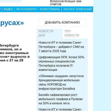
Вопросов больше чем
ответов
Ы
ВИДЕО
ФОТОГАЛЕРЕЯ
ИНФОГРАФИКА
КАТАЛОГ КОМПАНИЙ
русах»
ДОБАВИТЬ КОМПАНИЮ
НОВОСТИ
ТОП-
ДНЯ
НОВОСТИ
Новости ИТ и телекома Санкт-
Петербурге
Петербурга – дайджест СМИ на
кников, но и
7 августа 2026 года
тво иностранных
усов» выросло в
Цифровизация ОПК: более 50%
ия с 27 на 28
обученных специалистов
Петербурга получили IT-
компетенции
«Обнимаю сердцем» запустила
брендированную мобильную
связь ХОРОВОД на
инфраструктуре Билайна
Билайн зафиксировал рост
мобильного трафика в Пулково
на 50% в начале лета
Новости ИТ и телекома Санкт-