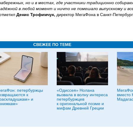
 набережных, но и в местах, где участники традиционно собира
 надёжной в любой момент и ничто не помешало выпускному и вс
отметил
Денис Трофимчук,
директор МегаФона в Санкт-Петербург
СВЕЖЕЕ ПО ТЕМЕ
егаФон: петербуржцы
«Одиссея» Нолана
МегаФон
озвращаются к
вызвала в волну интереса
вместо 
раскладушкам» и
петербуржцев
Мадагас
книжкам»
к оригинальной поэме и
мифам Древней Греции