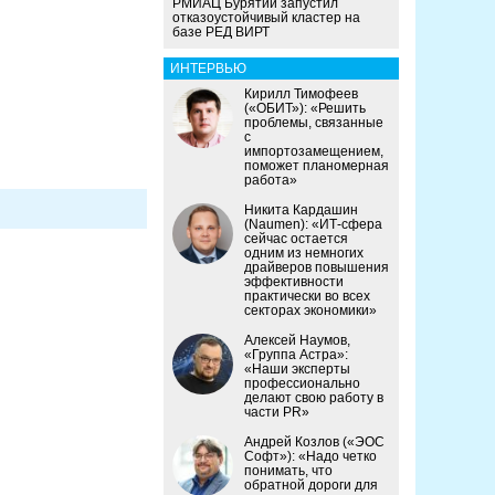
РМИАЦ Бурятии запустил
отказоустойчивый кластер на
базе РЕД ВИРТ
ИНТЕРВЬЮ
Кирилл Тимофеев
(«ОБИТ»): «Решить
проблемы, связанные
с
импортозамещением,
поможет планомерная
работа»
Никита Кардашин
(Naumen): «ИТ-сфера
сейчас остается
одним из немногих
драйверов повышения
эффективности
практически во всех
секторах экономики»
Алексей Наумов,
«Группа Астра»:
«Наши эксперты
профессионально
делают свою работу в
части PR»
Андрей Козлов («ЭОС
Софт»): «Надо четко
понимать, что
обратной дороги для