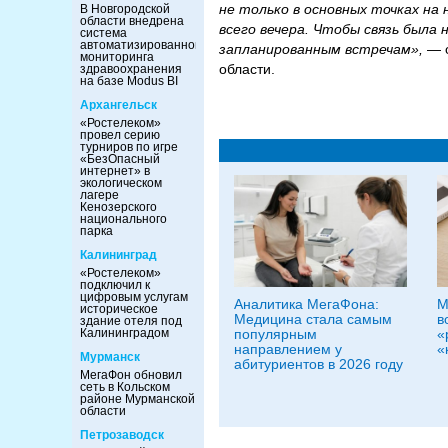
не только в основных точках на
В Новгородской
области внедрена
всего вечера. Чтобы связь была
система
автоматизированного
запланированным встречам»,
— 
мониторинга
области.
здравоохранения
на базе Modus BI
Архангельск
«Ростелеком»
провел серию
турниров по игре
«БезОпасный
интернет» в
экологическом
лагере
Кенозерского
национального
парка
Калининград
«Ростелеком»
подключил к
цифровым услугам
Аналитика МегаФона:
М
историческое
Медицина стала самым
в
здание отеля под
популярным
«
Калининградом
направлением у
«
Мурманск
абитуриентов в 2026 году
МегаФон обновил
сеть в Кольском
районе Мурманской
области
Петрозаводск