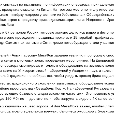
ых сим-карт на празднике, по информации оператора, принадлежа
 праздника оказался из Китая. На третьем месте по числу иностра
мыкают пятёрку лидеров участники из Узбекистана и Объединённых
их стран к празднику присоединились зрители из Индонезии, Иран
озамбика.
ли 67 регионов России, которые активно делились видео и фото п
ли в зоне проведения праздника прокачали 18 терабайт трафика за 
ду. Самыми активными в Сети, кроме петербуржцев, стали участник
телей «Алых парусов» МегаФон заранее увеличил пропускную спос
ы связи в ключевых зонах проведения мероприятия. На Дворцово
оператора смонтировали телеком-оборудование на звуковые колон
и также на Университетской набережной у Академии наук, а также 
телей традиционно собирается, чтобы увидеть проход брига под а
 местах традиционного скопления выпускников: оборудование усили
айоне пространства «Севкабель Порт». На набережной Кутузова и 
ствующие базовые станции высокими частотами. Это позволило ув
до 150 Мбит/с — достаточно, чтобы загружать видео в 4K-качестве 
ых карточек нашего города. И для МегаФона важно, чтобы и пе
толицы могли в реальном времени делиться эмоциями с близкими