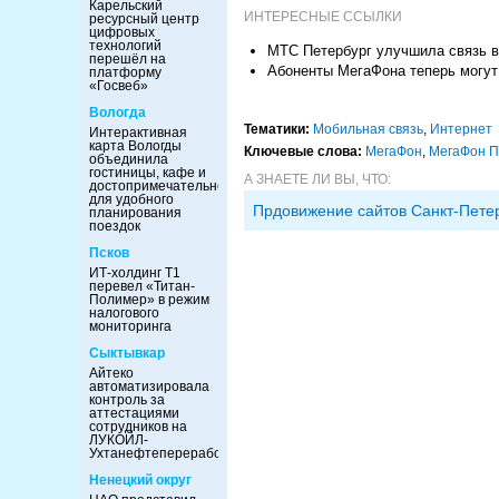
Карельский
ИНТЕРЕСНЫЕ ССЫЛКИ
ресурсный центр
цифровых
технологий
МТС Петербург улучшила связь в
перешёл на
Абоненты МегаФона теперь могут
платформу
«Госвеб»
Вологда
Тематики:
Мобильная связь
,
Интернет
Интерактивная
карта Вологды
Ключевые слова:
МегаФон
,
МегаФон П
объединила
гостиницы, кафе и
А ЗНАЕТЕ ЛИ ВЫ, ЧТО:
достопримечательности
для удобного
Прдовижение сайтов Санкт-Пете
планирования
поездок
Псков
ИТ-холдинг Т1
перевел «Титан-
Полимер» в режим
налогового
мониторинга
Сыктывкар
Айтеко
автоматизировала
контроль за
аттестациями
сотрудников на
ЛУКОЙЛ-
Ухтанефтепереработка
Ненецкий округ