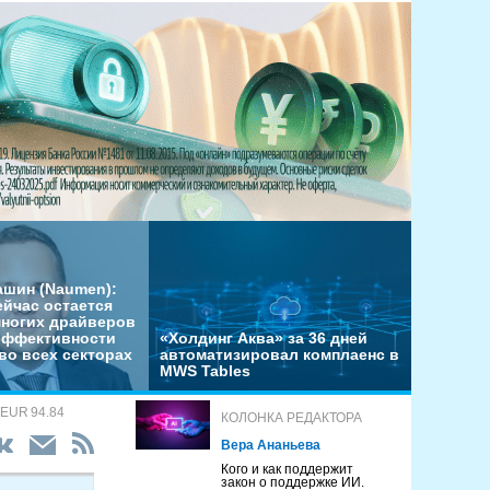
ашин (Naumen):
ейчас остается
многих драйверов
эффективности
«Холдинг Аква» за 36 дней
во всех секторах
автоматизировал комплаенс в
MWS Tables
 EUR 94.84
КОЛОНКА РЕДАКТОРА
Вера Ананьева
Кого и как поддержит
закон о поддержке ИИ.