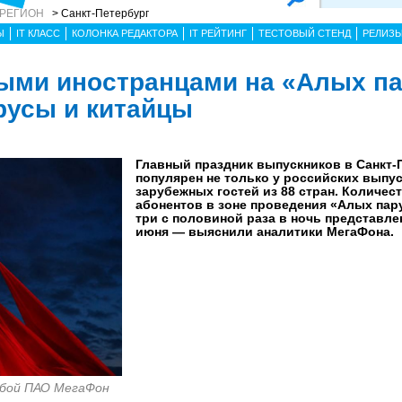
 РЕГИОН
> Санкт-Петербург
Ы
IT КЛАСС
КОЛОНКА РЕДАКТОРА
IT РЕЙТИНГ
ТЕСТОВЫЙ СТЕНД
РЕЛИЗ
ыми иностранцами на «Алых па
русы и китайцы
Главный праздник выпускников в Санкт-
популярен не только у российских выпус
зарубежных гостей из 88 стран. Количес
абонентов в зоне проведения «Алых пар
три с половиной раза в ночь представлен
июня — выяснили аналитики МегаФона.
жбой ПАО МегаФон