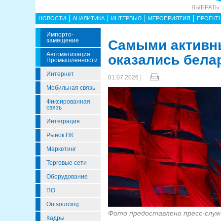
ВЫБРАТЬ
НОВОСТИ
АНАЛИТИКА
ИНТЕРВЬЮ
МЕРОПРИЯТИЯ
ПРОЕКТ
Импорто­
Замещение
Самыми активн
Автоматизация
оказались бела
Промышленности
Интернет
01.07.2026 |
Мобильная связь
Фиксированная
связь
Интеграция
Рынок ПК
Маркетинг
Торговые сети
Оборудование
ПО
Outsourcing
Фото предоставлено пресс-слу
Кадры