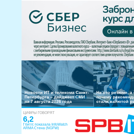
Новости ИТ и телекома Санкт-
Не сто резюме, а 
Петербурга – дайджест СМИ
почему рекоменд
на 7 августа 2026 года
стали валютой р
ЦИФРЫ ГОВОРЯТ
6,2
Гбит/с показала InfoWatch
ARMA Стена (NGFW)