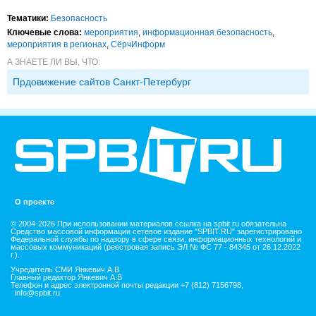
Тематики:
Безопасность
Ключевые слова:
мероприятия
,
информационная безопасность
,
мероприятия в регионах
,
СёрчИнформ
А ЗНАЕТЕ ЛИ ВЫ, ЧТО:
Прдовижение сайтов Санкт-Петербург
О проекте
© 2004-2026 При использовании материалов ссылка на spbit.ru обязательна
Средство массовой информации сетевое издание "SPBIT.RU" зарегистрировано
Федеральной службы по надзору в сфере связи, информационных технологий и
массовых коммуникаций (реестровая запись ЭЛ № ФС 77 - 84345 от 26.12.2022
г.).
Учредитель СМИ Янкевич А.В
Главный редактор Янкевич А.В
Телефон и адрес электронной почты редакции +7 (812) 7156798,
info@spbit.ru