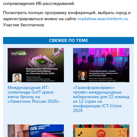
сопровождения ИБ-расследований.
Посмотреть полную программу конференций, выбрать город и
зарегистрироваться можно на сайте
roadshow.searchinform.ru
.
Участие бесплатное.
СВЕЖЕЕ ПО ТЕМЕ
Международная ИТ-
«Газинформсервис»
олимпиада GoIT.space
провёл международные
взяла бронзу на
киберучения для 22 команд
«Хакатонах России 2026»
из 12 стран на
конференции ICT-Crime
2026