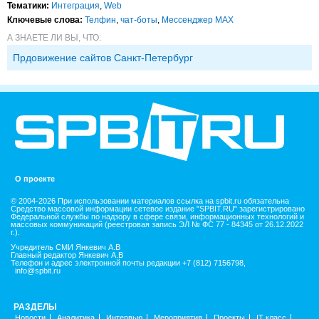
Тематики:
Интеграция
,
Web
Ключевые слова:
Телфин
,
чат-боты
,
Мессенджер MAX
А ЗНАЕТЕ ЛИ ВЫ, ЧТО:
Прдовижение сайтов Санкт-Петербург
О проекте
© 2004-2026 При использовании материалов ссылка на spbit.ru обязательна
Средство массовой информации сетевое издание "SPBIT.RU" зарегистрировано
Федеральной службы по надзору в сфере связи, информационных технологий и
массовых коммуникаций (реестровая запись ЭЛ № ФС 77 - 84345 от 26.12.2022
г.).
Учредитель СМИ Янкевич А.В
Главный редактор Янкевич А.В
Телефон и адрес электронной почты редакции +7 (812) 7156798,
info@spbit.ru
РАЗДЕЛЫ
Новости
Аналитика
Интервью
Мероприятия
Проекты
IT класс