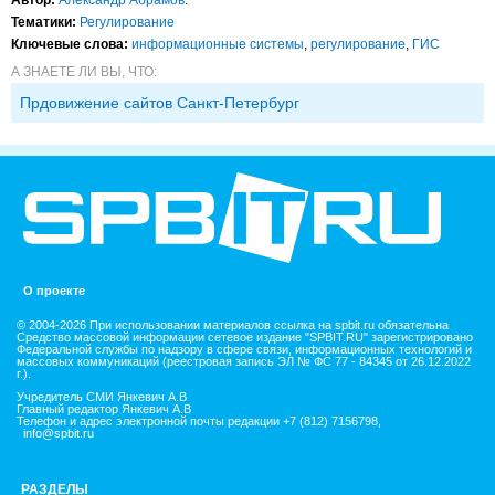
Автор:
Александр Абрамов
.
Тематики:
Регулирование
Ключевые слова:
информационные системы
,
регулирование
,
ГИС
А ЗНАЕТЕ ЛИ ВЫ, ЧТО:
Прдовижение сайтов Санкт-Петербург
О проекте
© 2004-2026 При использовании материалов ссылка на spbit.ru обязательна
Средство массовой информации сетевое издание "SPBIT.RU" зарегистрировано
Федеральной службы по надзору в сфере связи, информационных технологий и
массовых коммуникаций (реестровая запись ЭЛ № ФС 77 - 84345 от 26.12.2022
г.).
Учредитель СМИ Янкевич А.В
Главный редактор Янкевич А.В
Телефон и адрес электронной почты редакции +7 (812) 7156798,
info@spbit.ru
РАЗДЕЛЫ